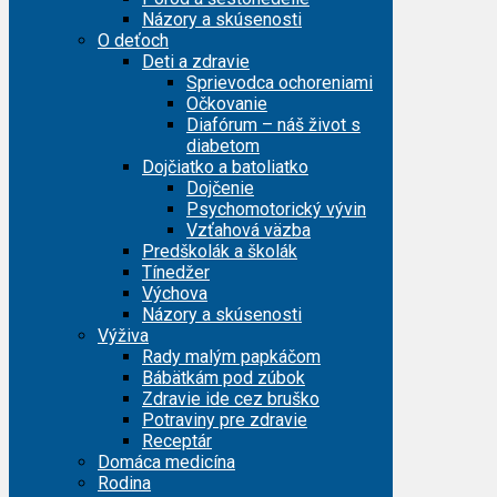
Názory a skúsenosti
O deťoch
Deti a zdravie
Sprievodca ochoreniami
Očkovanie
Diafórum – náš život s
diabetom
Dojčiatko a batoliatko
Dojčenie
Psychomotorický vývin
Vzťahová väzba
Predškolák a školák
Tínedžer
Výchova
Názory a skúsenosti
Výživa
Rady malým papkáčom
Bábätkám pod zúbok
Zdravie ide cez bruško
Potraviny pre zdravie
Receptár
Domáca medicína
Rodina