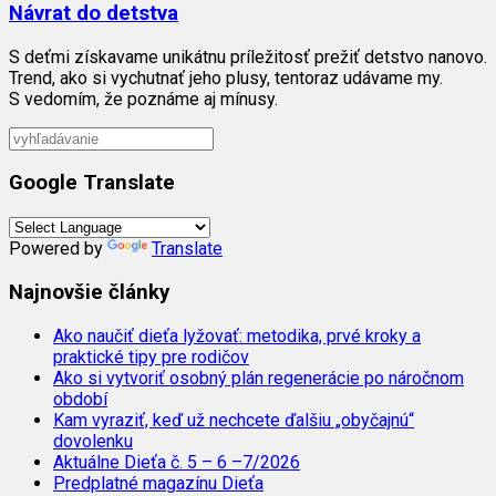
Návrat do detstva
S deťmi získavame unikátnu príležitosť prežiť detstvo nanovo.
Trend, ako si vychutnať jeho plusy, tentoraz udávame my.
S vedomím, že poznáme aj mínusy.
Google Translate
Powered by
Translate
Najnovšie články
Ako naučiť dieťa lyžovať: metodika, prvé kroky a
praktické tipy pre rodičov
Ako si vytvoriť osobný plán regenerácie po náročnom
období
Kam vyraziť, keď už nechcete ďalšiu „obyčajnú“
dovolenku
Aktuálne Dieťa č. 5 – 6 –7/2026
Predplatné magazínu Dieťa