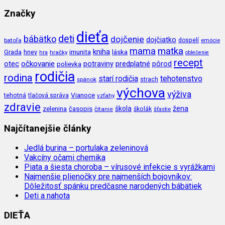
Značky
dieťa
deti
bábätko
dojčenie
dojčiatko
batoľa
dospelí
emócie
mama
matka
kniha
imunita
láska
Grada
hnev
hra
hračky
oblečenie
recept
očkovanie
potraviny
predplatné
otec
pôrod
polievka
rodičia
rodina
tehotenstvo
starí rodičia
spánok
strach
výchova
výživa
Vianoce
tehotná
tlačová správa
vzťahy
zdravie
škola
žena
zelenina
časopis
čítanie
školák
šťastie
Najčítanejšie články
Jedlá burina – portulaka zeleninová
Vakcíny očami chemika
Piata a šiesta choroba – vírusové infekcie s vyrážkami
Najmenšie plienočky pre najmenších bojovníkov:
Dôležitosť spánku predčasne narodených bábätiek
Deti a nahota
DIEŤA