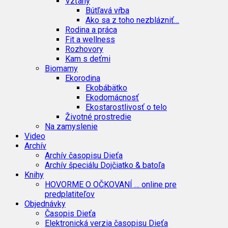
Vzťahy
Bútľavá vŕba
Ako sa z toho nezblázniť…
Rodina a práca
Fit a wellness
Rozhovory
Kam s deťmi
Biomamy
Ekorodina
Ekobábätko
Ekodomácnosť
Ekostarostlivosť o telo
Životné prostredie
Na zamyslenie
Video
Archív
Archív časopisu Dieťa
Archív špeciálu Dojčiatko & batoľa
Knihy
HOVORME O OČKOVANÍ … online pre
predplatiteľov
Objednávky
Časopis Dieťa
Elektronická verzia časopisu Dieťa