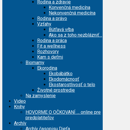
Rodina a zdravie
Konvenčná medicína
Nekonvenčná medicína
Rodina a právo
Vzťahy
Bútľavá vŕba
Ako sa z toho nezblázniť…
Rodina a práca
Fit a wellness
Rozhovory
Kam s deťmi
Biomamy
Ekorodina
Ekobábätko
Ekodomácnosť
Ekostarostlivosť o telo
Životné prostredie
Na zamyslenie
Video
Knihy
HOVORME O OČKOVANÍ … online pre
predplatiteľov
Archív
Archív časopisu Dieťa