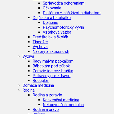
Sprievodca ochoreniami
Očkovanie
Diafórum – náš život s diabetom
Dojčiatko a batoliatko
Dojčenie
Psychomotorický vývin
Vzťahová väzba
Predškolák a školák
Tínedžer
Výchova
Názory a skúsenosti
Výživa
Rady malým papkáčom
Bábätkám pod zúbok
Zdravie ide cez bruško
Potraviny pre zdravie
Receptár
Domáca medicína
Rodina
Rodina a zdravie
Konvenčná medicína
Nekonvenčná medicína
Rodina a právo