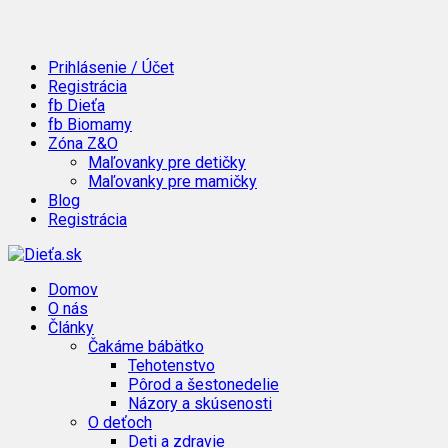
Prihlásenie / Účet
Registrácia
fb Dieťa
fb Biomamy
Zóna Z&O
Maľovanky pre detičky
Maľovanky pre mamičky
Blog
Registrácia
Domov
O nás
Články
Čakáme bábätko
Tehotenstvo
Pôrod a šestonedelie
Názory a skúsenosti
O deťoch
Deti a zdravie