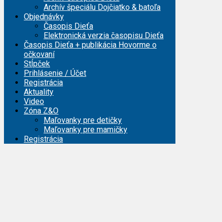
Archív špeciálu Dojčiatko & batoľa
Objednávky
Časopis Dieťa
Elektronická verzia časopisu Dieťa
Časopis Dieťa + publikácia Hovorme o
očkovaní
Stĺpček
Prihlásenie / Účet
Registrácia
Aktuality
Video
Zóna Z&O
Maľovanky pre detičky
Maľovanky pre mamičky
Registrácia