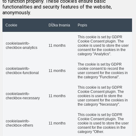
to function properly. These cookies ensure basic
functionalities and security features of the website,
anonymously.
Cookie
Dĺžka trvania
Popis
This cookie is set by GDPR
Cookie Consent plugin. The
cookielawinfo-
11 months
cookie is used to store the user
checkbox-analytics
consent for the cookies in the
category "Analytics".
The cookie is set by GDPR
cookielawinfo-
cookie consent to record the
11 months
checkbox-functional
user consent for the cookies in
the category "Functional".
This cookie is set by GDPR
Cookie Consent plugin. The
cookielawinfo-
11 months
cookies is used to store the
checkbox-necessary
user consent for the cookies in
the category "Necessary".
This cookie is set by GDPR
Cookie Consent plugin. The
cookielawinfo-
11 months
cookie is used to store the user
checkbox-others
consent for the cookies in the
category "Other.