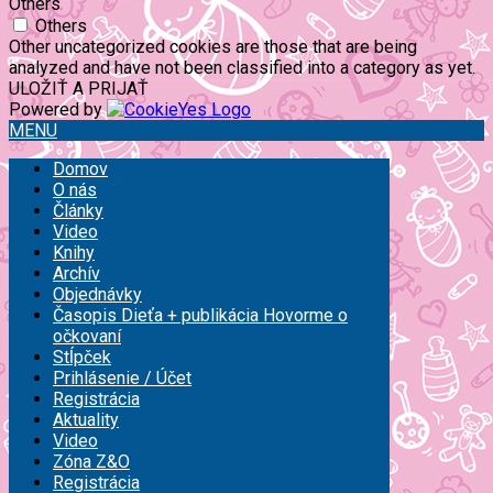
Others
Others
Other uncategorized cookies are those that are being
analyzed and have not been classified into a category as yet.
ULOŽIŤ A PRIJAŤ
Powered by
MENU
Domov
O nás
Články
Video
Knihy
Archív
Objednávky
Časopis Dieťa + publikácia Hovorme o
očkovaní
Stĺpček
Prihlásenie / Účet
Registrácia
Aktuality
Video
Zóna Z&O
Registrácia