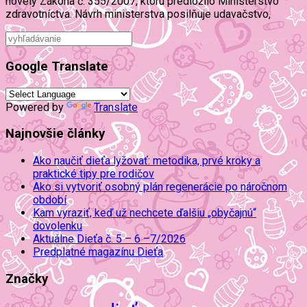
novely Zákona č. 355/2007, ktorú predložilo Ministerstvo
zdravotníctva. Návrh ministerstva posilňuje udavačstvo,
Google Translate
Powered by
Translate
Najnovšie články
Ako naučiť dieťa lyžovať: metodika, prvé kroky a
praktické tipy pre rodičov
Ako si vytvoriť osobný plán regenerácie po náročnom
období
Kam vyraziť, keď už nechcete ďalšiu „obyčajnú“
dovolenku
Aktuálne Dieťa č. 5 – 6 –7/2026
Predplatné magazínu Dieťa
Značky