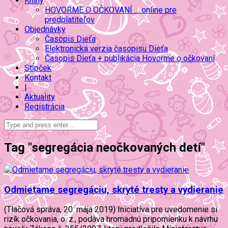
Knihy
HOVORME O OČKOVANÍ … online pre
predplatiteľov
Objednávky
Časopis Dieťa
Elektronická verzia časopisu Dieťa
Časopis Dieťa + publikácia Hovorme o očkovaní
Stĺpček
Kontakt
|
Aktuality
Registrácia
Tag "segregácia neočkovaných detí"
Odmietame segregáciu, skryté tresty a vydieranie
(Tlačová správa, 20. mája 2019) Iniciatíva pre uvedomenie si
rizík očkovania, o. z., podáva hromadnú pripomienku k návrhu