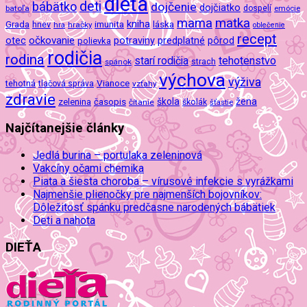
dieťa
deti
bábätko
dojčenie
dojčiatko
batoľa
dospelí
emócie
mama
matka
kniha
imunita
láska
Grada
hnev
hra
hračky
oblečenie
recept
očkovanie
potraviny
predplatné
otec
pôrod
polievka
rodičia
rodina
tehotenstvo
starí rodičia
spánok
strach
výchova
výživa
Vianoce
tehotná
tlačová správa
vzťahy
zdravie
škola
žena
zelenina
časopis
čítanie
školák
šťastie
Najčítanejšie články
Jedlá burina – portulaka zeleninová
Vakcíny očami chemika
Piata a šiesta choroba – vírusové infekcie s vyrážkami
Najmenšie plienočky pre najmenších bojovníkov:
Dôležitosť spánku predčasne narodených bábätiek
Deti a nahota
DIEŤA