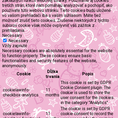
základných funkcií webovej stránky. Používame aj cookies
tretích strán, ktoré nám pomáhajú analyzovať a pochopiť, ako
používate túto webovú stránku. Tieto cookies budú uložené
vo vašom prehliadači iba s vaším súhlasom. Máte tiež
možnosť zrušiť tieto cookies. Zrušenie niektorých z týchto
súborov cookie však môže ovplyvniť váš zážitok z
prehliadania.
Necessary
Necessary
Vždy zapnuté
Necessary cookies are absolutely essential for the website
to function properly. These cookies ensure basic
functionalities and security features of the website,
anonymously.
Dĺžka
Cookie
Popis
trvania
This cookie is set by GDPR
Cookie Consent plugin. The
cookielawinfo-
11
cookie is used to store the
checkbox-analytics
months
user consent for the cookies
in the category "Analytics".
The cookie is set by GDPR
cookielawinfo-
11
cookie consent to record the