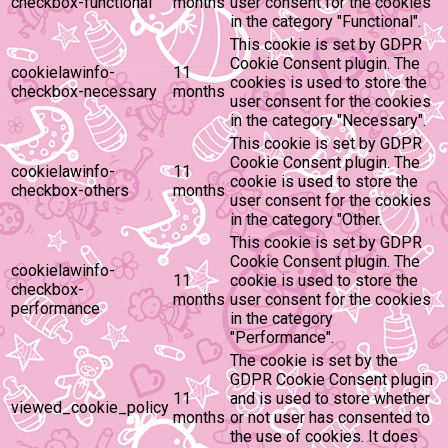
checkbox-functional
months
user consent for the cookies
in the category "Functional".
This cookie is set by GDPR
Cookie Consent plugin. The
cookielawinfo-
11
cookies is used to store the
checkbox-necessary
months
user consent for the cookies
in the category "Necessary".
This cookie is set by GDPR
Cookie Consent plugin. The
cookielawinfo-
11
cookie is used to store the
checkbox-others
months
user consent for the cookies
in the category "Other.
This cookie is set by GDPR
Cookie Consent plugin. The
cookielawinfo-
11
cookie is used to store the
checkbox-
months
user consent for the cookies
performance
in the category
"Performance".
The cookie is set by the
GDPR Cookie Consent plugin
11
and is used to store whether
viewed_cookie_policy
months
or not user has consented to
the use of cookies. It does