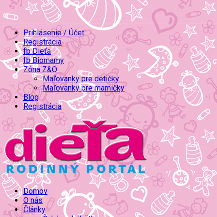
Prihlásenie / Účet
Registrácia
fb Dieťa
fb Biomamy
Zóna Z&O
Maľovanky pre detičky
Maľovanky pre mamičky
Blog
Registrácia
Domov
O nás
Články