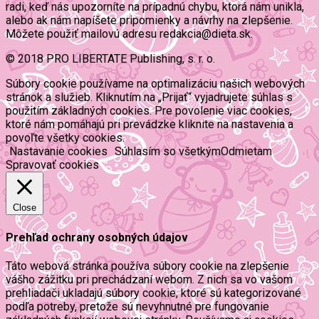
radi, keď nás upozorníte na prípadnú chybu, ktorá nám unikla,
alebo ak nám napíšete pripomienky a návrhy na zlepšenie.
Môžete použiť mailovú adresu redakcia@dieta.sk.
© 2018 PRO LIBERTATE Publishing, s. r. o.
Súbory cookie používame na optimalizáciu našich webových
stránok a služieb. Kliknutím na „Prijať“ vyjadrujete súhlas s
použitím základných cookies. Pre povolenie viac cookies,
ktoré nám pomáhajú pri prevádzke kliknite na nastavenia a
povoľte všetky cookies.
Nastavanie cookies
Súhlasím so všetkým
Odmietam
Spravovať cookies
Close
Prehľad ochrany osobných údajov
Táto webová stránka používa súbory cookie na zlepšenie
vášho zážitku pri prechádzaní webom. Z nich sa vo vašom
prehliadači ukladajú súbory cookie, ktoré sú kategorizované
podľa potreby, pretože sú nevyhnutné pre fungovanie