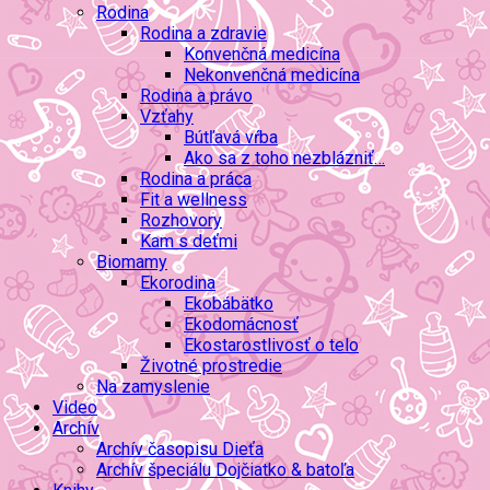
Rodina
Rodina a zdravie
Konvenčná medicína
Nekonvenčná medicína
Rodina a právo
Vzťahy
Bútľavá vŕba
Ako sa z toho nezblázniť…
Rodina a práca
Fit a wellness
Rozhovory
Kam s deťmi
Biomamy
Ekorodina
Ekobábätko
Ekodomácnosť
Ekostarostlivosť o telo
Životné prostredie
Na zamyslenie
Video
Archív
Archív časopisu Dieťa
Archív špeciálu Dojčiatko & batoľa