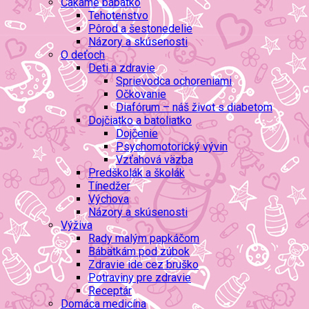
Čakáme bábätko
Tehotenstvo
Pôrod a šestonedelie
Názory a skúsenosti
O deťoch
Deti a zdravie
Sprievodca ochoreniami
Očkovanie
Diafórum – náš život s diabetom
Dojčiatko a batoliatko
Dojčenie
Psychomotorický vývin
Vzťahová väzba
Predškolák a školák
Tínedžer
Výchova
Názory a skúsenosti
Výživa
Rady malým papkáčom
Bábätkám pod zúbok
Zdravie ide cez bruško
Potraviny pre zdravie
Receptár
Domáca medicína