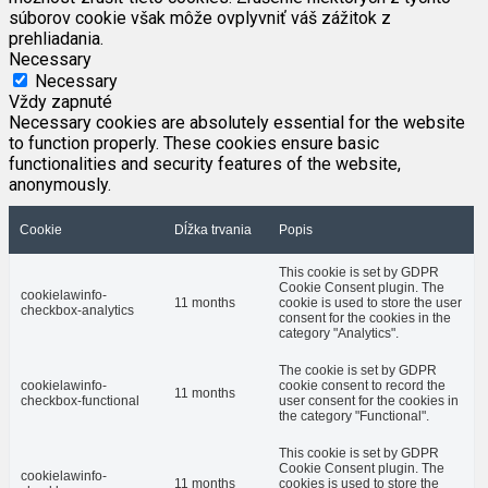
súborov cookie však môže ovplyvniť váš zážitok z
prehliadania.
Necessary
Necessary
Vždy zapnuté
Necessary cookies are absolutely essential for the website
to function properly. These cookies ensure basic
functionalities and security features of the website,
anonymously.
Cookie
Dĺžka trvania
Popis
This cookie is set by GDPR
Cookie Consent plugin. The
cookielawinfo-
11 months
cookie is used to store the user
checkbox-analytics
consent for the cookies in the
category "Analytics".
The cookie is set by GDPR
cookielawinfo-
cookie consent to record the
11 months
checkbox-functional
user consent for the cookies in
the category "Functional".
This cookie is set by GDPR
Cookie Consent plugin. The
cookielawinfo-
11 months
cookies is used to store the