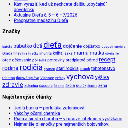
Kam vyraziť, keď už nechcete ďalšiu „obyčajnú“
dovolenku
Aktuálne Dieťa č. 5 – 6 –7/2026
Predplatné magazínu Dieťa
Značky
dieťa
deti
bábätko
dojčenie
dojčiatko
batoľa
dospelí
emócie
mama
matka
kniha
imunita
láska
Grada
hnev
hra
hračky
oblečenie
recept
očkovanie
potraviny
predplatné
otec
pôrod
polievka
rodičia
rodina
tehotenstvo
starí rodičia
spánok
strach
výchova
výživa
Vianoce
tehotná
tlačová správa
vzťahy
zdravie
škola
žena
zelenina
časopis
čítanie
školák
šťastie
Najčítanejšie články
Jedlá burina – portulaka zeleninová
Vakcíny očami chemika
Piata a šiesta choroba – vírusové infekcie s vyrážkami
Najmenšie plienočky pre najmenších bojovníkov: