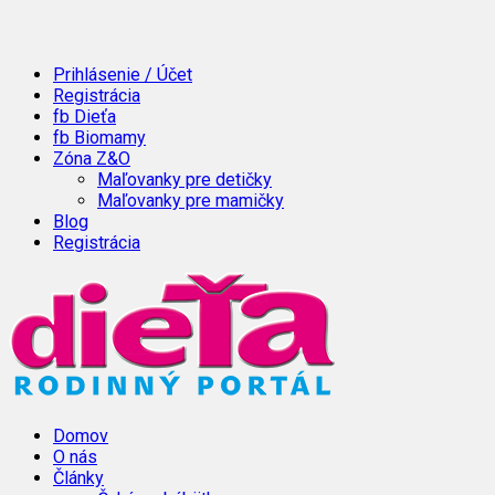
Prihlásenie / Účet
Registrácia
fb Dieťa
fb Biomamy
Zóna Z&O
Maľovanky pre detičky
Maľovanky pre mamičky
Blog
Registrácia
Domov
O nás
Články