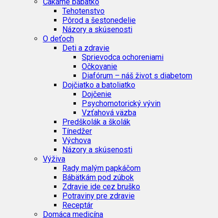
Čakáme bábätko
Tehotenstvo
Pôrod a šestonedelie
Názory a skúsenosti
O deťoch
Deti a zdravie
Sprievodca ochoreniami
Očkovanie
Diafórum – náš život s diabetom
Dojčiatko a batoliatko
Dojčenie
Psychomotorický vývin
Vzťahová väzba
Predškolák a školák
Tínedžer
Výchova
Názory a skúsenosti
Výživa
Rady malým papkáčom
Bábätkám pod zúbok
Zdravie ide cez bruško
Potraviny pre zdravie
Receptár
Domáca medicína