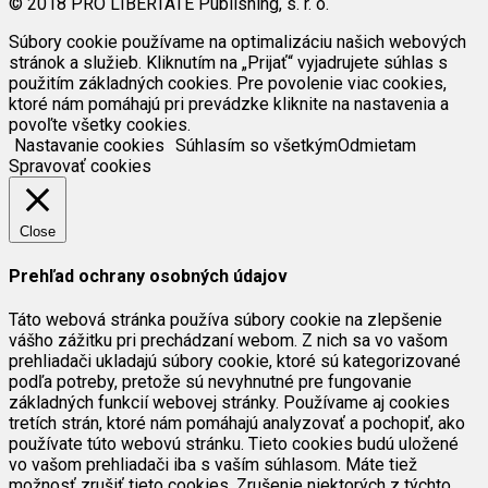
© 2018 PRO LIBERTATE Publishing, s. r. o.
Súbory cookie používame na optimalizáciu našich webových
stránok a služieb. Kliknutím na „Prijať“ vyjadrujete súhlas s
použitím základných cookies. Pre povolenie viac cookies,
ktoré nám pomáhajú pri prevádzke kliknite na nastavenia a
povoľte všetky cookies.
Nastavanie cookies
Súhlasím so všetkým
Odmietam
Spravovať cookies
Close
Prehľad ochrany osobných údajov
Táto webová stránka používa súbory cookie na zlepšenie
vášho zážitku pri prechádzaní webom. Z nich sa vo vašom
prehliadači ukladajú súbory cookie, ktoré sú kategorizované
podľa potreby, pretože sú nevyhnutné pre fungovanie
základných funkcií webovej stránky. Používame aj cookies
tretích strán, ktoré nám pomáhajú analyzovať a pochopiť, ako
používate túto webovú stránku. Tieto cookies budú uložené
vo vašom prehliadači iba s vaším súhlasom. Máte tiež
možnosť zrušiť tieto cookies. Zrušenie niektorých z týchto