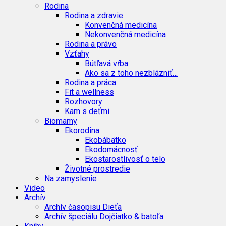
Rodina
Rodina a zdravie
Konvenčná medicína
Nekonvenčná medicína
Rodina a právo
Vzťahy
Bútľavá vŕba
Ako sa z toho nezblázniť…
Rodina a práca
Fit a wellness
Rozhovory
Kam s deťmi
Biomamy
Ekorodina
Ekobábätko
Ekodomácnosť
Ekostarostlivosť o telo
Životné prostredie
Na zamyslenie
Video
Archív
Archív časopisu Dieťa
Archív špeciálu Dojčiatko & batoľa