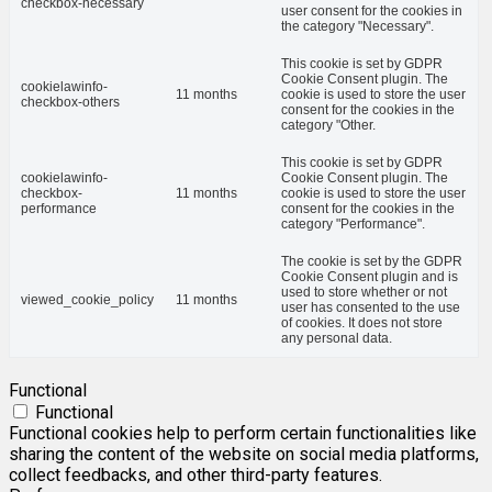
checkbox-necessary
user consent for the cookies in
the category "Necessary".
This cookie is set by GDPR
Cookie Consent plugin. The
cookielawinfo-
11 months
cookie is used to store the user
checkbox-others
consent for the cookies in the
category "Other.
This cookie is set by GDPR
cookielawinfo-
Cookie Consent plugin. The
checkbox-
11 months
cookie is used to store the user
performance
consent for the cookies in the
category "Performance".
The cookie is set by the GDPR
Cookie Consent plugin and is
used to store whether or not
viewed_cookie_policy
11 months
user has consented to the use
of cookies. It does not store
any personal data.
Functional
Functional
Functional cookies help to perform certain functionalities like
sharing the content of the website on social media platforms,
collect feedbacks, and other third-party features.