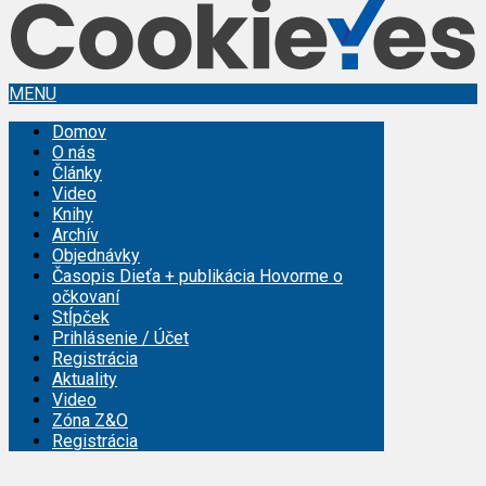
MENU
Domov
O nás
Články
Video
Knihy
Archív
Objednávky
Časopis Dieťa + publikácia Hovorme o
očkovaní
Stĺpček
Prihlásenie / Účet
Registrácia
Aktuality
Video
Zóna Z&O
Registrácia