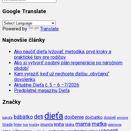
Google Translate
Powered by
Translate
Najnovšie články
Ako naučiť dieťa lyžovať: metodika, prvé kroky a
praktické tipy pre rodičov
Ako si vytvoriť osobný plán regenerácie po náročnom
období
Kam vyraziť, keď už nechcete ďalšiu „obyčajnú“
dovolenku
Aktuálne Dieťa č. 5 – 6 –7/2026
Predplatné magazínu Dieťa
Značky
dieťa
deti
bábätko
dojčenie
dojčiatko
batoľa
dospelí
emócie
mama
matka
kniha
imunita
láska
Grada
hnev
hra
hračky
oblečenie
recept