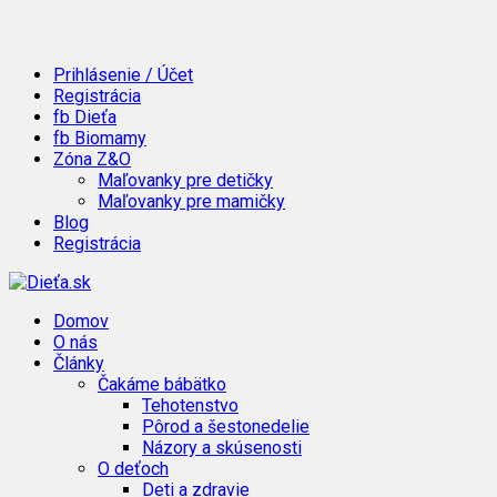
Prihlásenie / Účet
Registrácia
fb Dieťa
fb Biomamy
Zóna Z&O
Maľovanky pre detičky
Maľovanky pre mamičky
Blog
Registrácia
Domov
O nás
Články
Čakáme bábätko
Tehotenstvo
Pôrod a šestonedelie
Názory a skúsenosti
O deťoch
Deti a zdravie