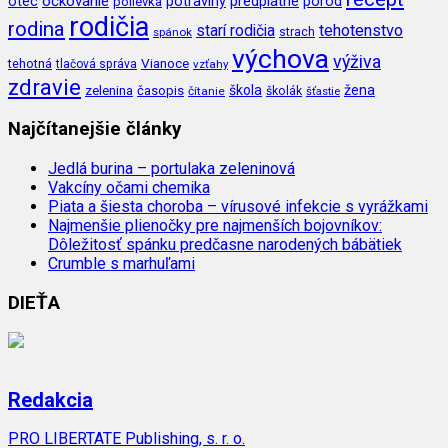
očkovanie
potraviny
predplatné
otec
pôrod
polievka
rodičia
rodina
tehotenstvo
starí rodičia
spánok
strach
výchova
výživa
Vianoce
tehotná
tlačová správa
vzťahy
zdravie
škola
žena
zelenina
časopis
čítanie
školák
šťastie
Najčítanejšie články
Jedlá burina – portulaka zeleninová
Vakcíny očami chemika
Piata a šiesta choroba – vírusové infekcie s vyrážkami
Najmenšie plienočky pre najmenších bojovníkov:
Dôležitosť spánku predčasne narodených bábätiek
Crumble s marhuľami
DIEŤA
Redakcia
PRO LIBERTATE Publishing, s. r. o.