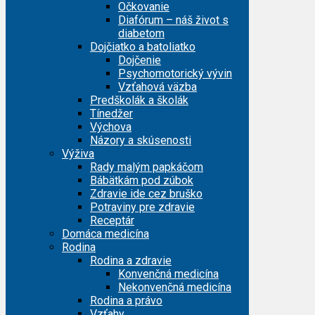
Očkovanie
Diafórum – náš život s
diabetom
Dojčiatko a batoliatko
Dojčenie
Psychomotorický vývin
Vzťahová väzba
Predškolák a školák
Tínedžer
Výchova
Názory a skúsenosti
Výživa
Rady malým papkáčom
Bábätkám pod zúbok
Zdravie ide cez bruško
Potraviny pre zdravie
Receptár
Domáca medicína
Rodina
Rodina a zdravie
Konvenčná medicína
Nekonvenčná medicína
Rodina a právo
Vzťahy