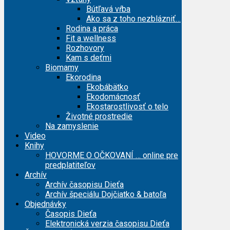
Bútľavá vŕba
Ako sa z toho nezblázniť…
Rodina a práca
Fit a wellness
Rozhovory
Kam s deťmi
Biomamy
Ekorodina
Ekobábätko
Ekodomácnosť
Ekostarostlivosť o telo
Životné prostredie
Na zamyslenie
Video
Knihy
HOVORME O OČKOVANÍ … online pre
predplatiteľov
Archív
Archív časopisu Dieťa
Archív špeciálu Dojčiatko & batoľa
Objednávky
Časopis Dieťa
Elektronická verzia časopisu Dieťa