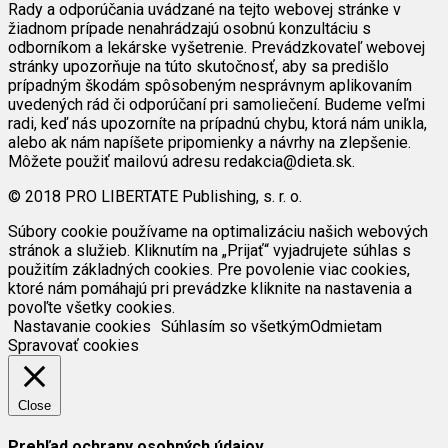
Rady a odporúčania uvádzané na tejto webovej stránke v
žiadnom prípade nenahrádzajú osobnú konzultáciu s
odborníkom a lekárske vyšetrenie. Prevádzkovateľ webovej
stránky upozorňuje na túto skutočnosť, aby sa predišlo
prípadným škodám spôsobeným nesprávnym aplikovaním
uvedených rád či odporúčaní pri samoliečení. Budeme veľmi
radi, keď nás upozorníte na prípadnú chybu, ktorá nám unikla,
alebo ak nám napíšete pripomienky a návrhy na zlepšenie.
Môžete použiť mailovú adresu redakcia@dieta.sk.
© 2018 PRO LIBERTATE Publishing, s. r. o.
Súbory cookie používame na optimalizáciu našich webových
stránok a služieb. Kliknutím na „Prijať“ vyjadrujete súhlas s
použitím základných cookies. Pre povolenie viac cookies,
ktoré nám pomáhajú pri prevádzke kliknite na nastavenia a
povoľte všetky cookies.
Nastavanie cookies
Súhlasím so všetkým
Odmietam
Spravovať cookies
Close
Prehľad ochrany osobných údajov