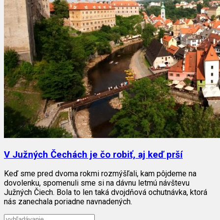
V Južných Čechách je čo robiť, aj keď prší
Keď sme pred dvoma rokmi rozmýšľali, kam pôjdeme na
dovolenku, spomenuli sme si na dávnu letmú návštevu
Južných Čiech. Bola to len taká dvojdňová ochutnávka, ktorá
nás zanechala poriadne navnadených.