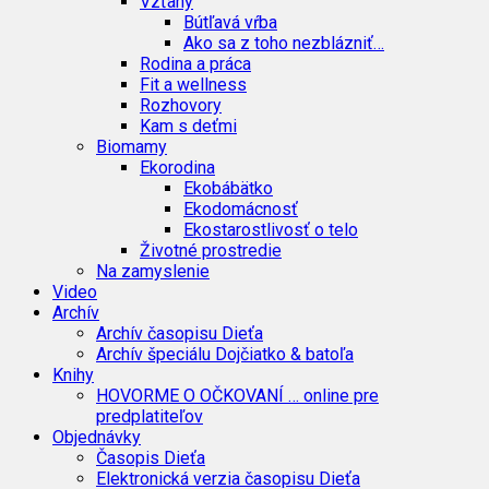
Vzťahy
Bútľavá vŕba
Ako sa z toho nezblázniť…
Rodina a práca
Fit a wellness
Rozhovory
Kam s deťmi
Biomamy
Ekorodina
Ekobábätko
Ekodomácnosť
Ekostarostlivosť o telo
Životné prostredie
Na zamyslenie
Video
Archív
Archív časopisu Dieťa
Archív špeciálu Dojčiatko & batoľa
Knihy
HOVORME O OČKOVANÍ … online pre
predplatiteľov
Objednávky
Časopis Dieťa
Elektronická verzia časopisu Dieťa