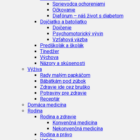
Sprievodca ochoreniami
Očkovanie
Diafórum – náš život s diabetom
Dojčiatko a batoliatko
Dojčenie
Psychomotorický vývin
Vzťahová väzba
Predškolák a školák
Tínedžer
Výchova
Názory a skúsenosti
Výživa
Rady malým papkáčom
Bábätkám pod zúbok
Zdravie ide cez bruško
Potraviny pre zdravie
Receptár
Domáca medicína
Rodina
Rodina a zdravie
Konvenčná medicína
Nekonvenčná medicína
Rodina a právo