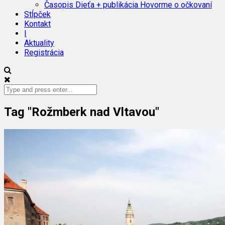
Časopis Dieťa + publikácia Hovorme o očkovaní
Stĺpček
Kontakt
|
Aktuality
Registrácia
Tag "Rožmberk nad Vltavou"