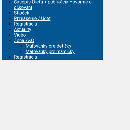
Časopis Dieťa + publikácia Hovorme o
očkovaní
Stĺpček
Prihlásenie / Účet
Registrácia
Aktuality
Video
Zóna Z&O
Maľovanky pre detičky
Maľovanky pre mamičky
Registrácia