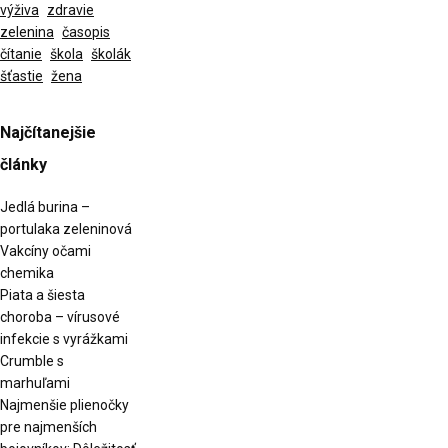
výživa
zdravie
zelenina
časopis
čítanie
škola
školák
šťastie
žena
Najčítanejšie
články
Jedlá burina –
portulaka zeleninová
Vakcíny očami
chemika
Piata a šiesta
choroba – vírusové
infekcie s vyrážkami
Crumble s
marhuľami
Najmenšie plienočky
pre najmenších