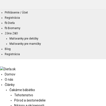
Prihlásenie / Účet
Registrácia
fb Dieťa
fb Biomamy
Zóna Z&O
Maľovanky pre detičky
Maľovanky pre mamičky
Blog
Registrácia
Domov
O nás
Články
Čakáme bábätko
Tehotenstvo
Pôrod a šestonedelie
Názory a skúsenosti