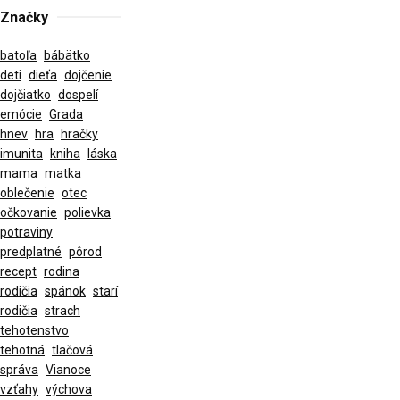
Značky
batoľa
bábätko
deti
dieťa
dojčenie
dojčiatko
dospelí
emócie
Grada
hnev
hra
hračky
imunita
kniha
láska
mama
matka
oblečenie
otec
očkovanie
polievka
potraviny
predplatné
pôrod
recept
rodina
rodičia
spánok
starí
rodičia
strach
tehotenstvo
tehotná
tlačová
správa
Vianoce
vzťahy
výchova