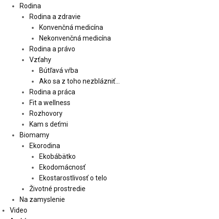
Rodina
Rodina a zdravie
Konvenčná medicína
Nekonvenčná medicína
Rodina a právo
Vzťahy
Bútľavá vŕba
Ako sa z toho nezblázniť…
Rodina a práca
Fit a wellness
Rozhovory
Kam s deťmi
Biomamy
Ekorodina
Ekobábätko
Ekodomácnosť
Ekostarostlivosť o telo
Životné prostredie
Na zamyslenie
Video