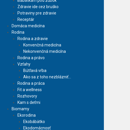
Bábätkám pod zúbok
Zdravie ide cez bruško
Potraviny pre zdravie
Receptár
Domáca medicína
Rodina
Rodina a zdravie
Konvenčná medicína
Nekonvenčná medicína
Rodina a právo
Vzťahy
Bútľavá vŕba
Ako sa z toho nezblázniť…
Rodina a práca
Fit a wellness
Rozhovory
Kam s deťmi
Biomamy
Ekorodina
Ekobábätko
Ekodomácnosť