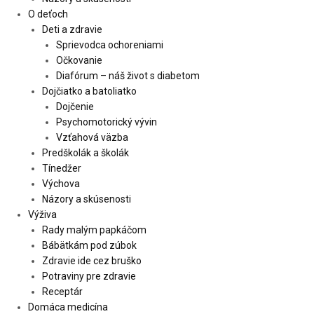
O deťoch
Deti a zdravie
Sprievodca ochoreniami
Očkovanie
Diafórum – náš život s diabetom
Dojčiatko a batoliatko
Dojčenie
Psychomotorický vývin
Vzťahová väzba
Predškolák a školák
Tínedžer
Výchova
Názory a skúsenosti
Výživa
Rady malým papkáčom
Bábätkám pod zúbok
Zdravie ide cez bruško
Potraviny pre zdravie
Receptár
Domáca medicína