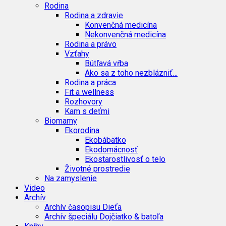
Rodina
Rodina a zdravie
Konvenčná medicína
Nekonvenčná medicína
Rodina a právo
Vzťahy
Bútľavá vŕba
Ako sa z toho nezblázniť…
Rodina a práca
Fit a wellness
Rozhovory
Kam s deťmi
Biomamy
Ekorodina
Ekobábätko
Ekodomácnosť
Ekostarostlivosť o telo
Životné prostredie
Na zamyslenie
Video
Archív
Archív časopisu Dieťa
Archív špeciálu Dojčiatko & batoľa