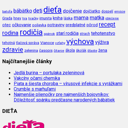
dieťa
deti
bábätko
dojčenie
dojčiatko
batoľa
dospelí
emócie
mama
matka
kniha
imunita
láska
Grada
hnev
hra
hračky
oblečenie
recept
očkovanie
potraviny
predplatné
otec
pôrod
polievka
rodičia
rodina
tehotenstvo
starí rodičia
spánok
strach
výchova
výživa
Vianoce
tehotná
tlačová správa
vzťahy
zdravie
škola
žena
zelenina
časopis
čítanie
školák
šťastie
Najčítanejšie články
Jedlá burina – portulaka zeleninová
Vakcíny očami chemika
Piata a šiesta choroba – vírusové infekcie s vyrážkami
Crumble s marhuľami
Najmenšie plienočky pre najmenších bojovníkov:
Dôležitosť spánku predčasne narodených bábätiek
DIEŤA