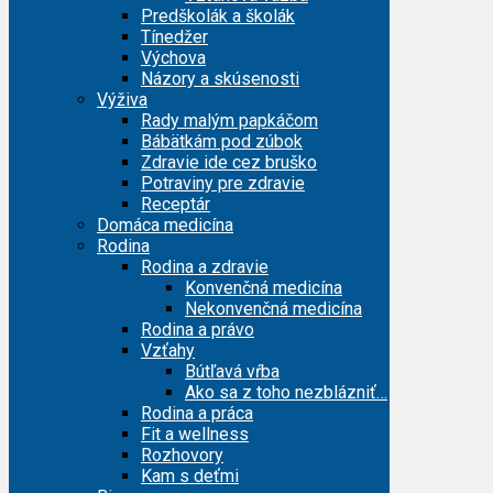
Predškolák a školák
Tínedžer
Výchova
Názory a skúsenosti
Výživa
Rady malým papkáčom
Bábätkám pod zúbok
Zdravie ide cez bruško
Potraviny pre zdravie
Receptár
Domáca medicína
Rodina
Rodina a zdravie
Konvenčná medicína
Nekonvenčná medicína
Rodina a právo
Vzťahy
Bútľavá vŕba
Ako sa z toho nezblázniť…
Rodina a práca
Fit a wellness
Rozhovory
Kam s deťmi