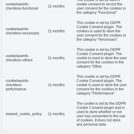
cookielawinfo-
cookie consent to record the
11 months
checkbox-functional
user consent for the cookies in
the category "Functional".
This cookie is set by GDPR
Cookie Consent plugin. The
cookielawinfo-
11 months
cookies is used to store the
checkbox-necessary
user consent for the cookies in
the category "Necessary".
This cookie is set by GDPR
Cookie Consent plugin. The
cookielawinfo-
11 months
cookie is used to store the user
checkbox-others
consent for the cookies in the
category "Other.
This cookie is set by GDPR
cookielawinfo-
Cookie Consent plugin. The
checkbox-
11 months
cookie is used to store the user
performance
consent for the cookies in the
category "Performance".
The cookie is set by the GDPR
Cookie Consent plugin and is
used to store whether or not
viewed_cookie_policy
11 months
user has consented to the use
of cookies. It does not store
any personal data.