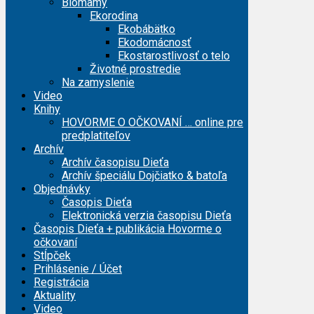
Biomamy
Ekorodina
Ekobábätko
Ekodomácnosť
Ekostarostlivosť o telo
Životné prostredie
Na zamyslenie
Video
Knihy
HOVORME O OČKOVANÍ … online pre
predplatiteľov
Archív
Archív časopisu Dieťa
Archív špeciálu Dojčiatko & batoľa
Objednávky
Časopis Dieťa
Elektronická verzia časopisu Dieťa
Časopis Dieťa + publikácia Hovorme o
očkovaní
Stĺpček
Prihlásenie / Účet
Registrácia
Aktuality
Video