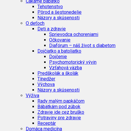
Čakáme bábätko
Tehotenstvo
Pôrod a šestonedelie
Názory a skúsenosti
O deťoch
Deti a zdravie
Sprievodca ochoreniami
Očkovanie
Diafórum – náš život s diabetom
Dojčiatko a batoliatko
Dojčenie
Psychomotorický vývin
Vzťahová väzba
Predškolák a školák
Tínedžer
Výchova
Názory a skúsenosti
Výživa
Rady malým papkáčom
Bábätkám pod zúbok
Zdravie ide cez bruško
Potraviny pre zdravie
Receptár
Domáca medicína