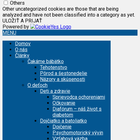
Others
Other uncategorized cookies are those that are being
analyzed and have not been classified into a category as yet.
ULOŽIŤ A PRIJAŤ
Powered by
MENU
Domov
O nás
Články
Čakáme bábätko
Tehotenstvo
Pôrod a šestonedelie
Názory a skúsenosti
O deťoch
Deti a zdravie
Sprievodca ochoreniami
Očkovanie
Diafórum – náš život s
diabetom
Dojčiatko a batoliatko
Dojčenie
Psychomotorický vývin
Vzťahová väzba