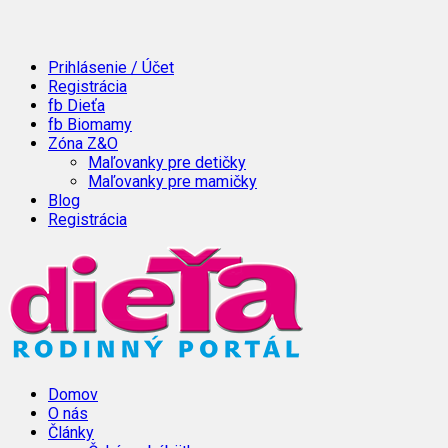
Prihlásenie / Účet
Registrácia
fb Dieťa
fb Biomamy
Zóna Z&O
Maľovanky pre detičky
Maľovanky pre mamičky
Blog
Registrácia
Domov
O nás
Články