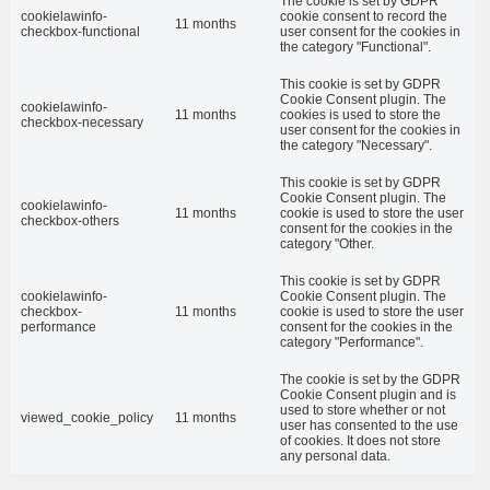
The cookie is set by GDPR
cookielawinfo-
cookie consent to record the
11 months
checkbox-functional
user consent for the cookies in
the category "Functional".
This cookie is set by GDPR
Cookie Consent plugin. The
cookielawinfo-
11 months
cookies is used to store the
checkbox-necessary
user consent for the cookies in
the category "Necessary".
This cookie is set by GDPR
Cookie Consent plugin. The
cookielawinfo-
11 months
cookie is used to store the user
checkbox-others
consent for the cookies in the
category "Other.
This cookie is set by GDPR
cookielawinfo-
Cookie Consent plugin. The
checkbox-
11 months
cookie is used to store the user
performance
consent for the cookies in the
category "Performance".
The cookie is set by the GDPR
Cookie Consent plugin and is
used to store whether or not
viewed_cookie_policy
11 months
user has consented to the use
of cookies. It does not store
any personal data.