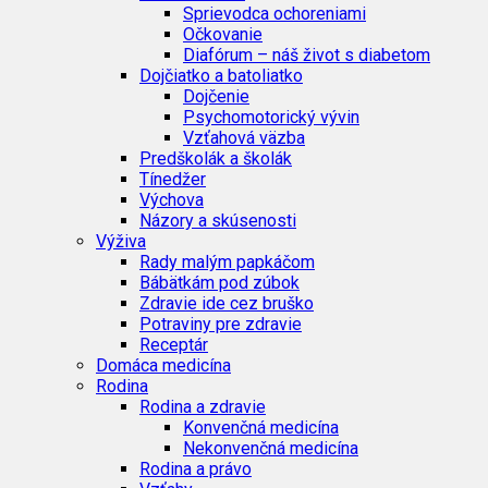
Sprievodca ochoreniami
Očkovanie
Diafórum – náš život s diabetom
Dojčiatko a batoliatko
Dojčenie
Psychomotorický vývin
Vzťahová väzba
Predškolák a školák
Tínedžer
Výchova
Názory a skúsenosti
Výživa
Rady malým papkáčom
Bábätkám pod zúbok
Zdravie ide cez bruško
Potraviny pre zdravie
Receptár
Domáca medicína
Rodina
Rodina a zdravie
Konvenčná medicína
Nekonvenčná medicína
Rodina a právo