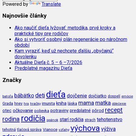
Powered by
Translate
Najnovšie články
Ako naučiť dieťa lyžovať: metodika, prvé kroky a
praktické tipy pre rodičov
Ako si vytvoriť osobný plán regenerácie po náročnom
období
Kam vyraziť, keď už nechcete ďalšiu „obyčajnú“
dovolenku
Aktuálne Dieťa č. 5 – 6 –7/2026
Predplatné magazínu Dieťa
Značky
dieťa
deti
bábätko
dojčenie
dojčiatko
batoľa
dospelí
emócie
mama
matka
kniha
imunita
láska
Grada
hnev
hra
hračky
oblečenie
recept
očkovanie
potraviny
predplatné
otec
pôrod
polievka
rodičia
rodina
tehotenstvo
starí rodičia
spánok
strach
výchova
výživa
Vianoce
tehotná
tlačová správa
vzťahy