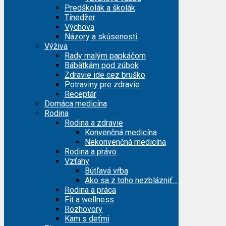
Predškolák a školák
Tínedžer
Výchova
Názory a skúsenosti
Výživa
Rady malým papkáčom
Bábätkám pod zúbok
Zdravie ide cez bruško
Potraviny pre zdravie
Receptár
Domáca medicína
Rodina
Rodina a zdravie
Konvenčná medicína
Nekonvenčná medicína
Rodina a právo
Vzťahy
Bútľavá vŕba
Ako sa z toho nezblázniť…
Rodina a práca
Fit a wellness
Rozhovory
Kam s deťmi