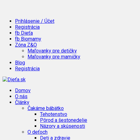
Prihlásenie / Účet
Registrácia
fb Dieťa
fb Biomamy
Zóna Z&O
Maľovanky pre detičky
Maľovanky pre mamičky
Blog
Registrácia
Domov
O nás
Články
Čakáme bábätko
Tehotenstvo
Pôrod a šestonedelie
Názory a skúsenosti
O deťoch
Deti a zdravie