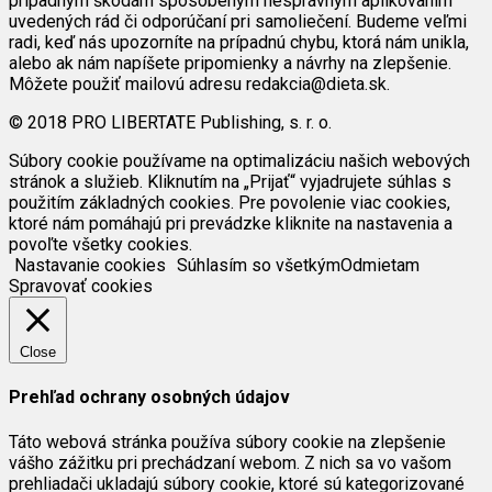
prípadným škodám spôsobeným nesprávnym aplikovaním
uvedených rád či odporúčaní pri samoliečení. Budeme veľmi
radi, keď nás upozorníte na prípadnú chybu, ktorá nám unikla,
alebo ak nám napíšete pripomienky a návrhy na zlepšenie.
Môžete použiť mailovú adresu redakcia@dieta.sk.
© 2018 PRO LIBERTATE Publishing, s. r. o.
Súbory cookie používame na optimalizáciu našich webových
stránok a služieb. Kliknutím na „Prijať“ vyjadrujete súhlas s
použitím základných cookies. Pre povolenie viac cookies,
ktoré nám pomáhajú pri prevádzke kliknite na nastavenia a
povoľte všetky cookies.
Nastavanie cookies
Súhlasím so všetkým
Odmietam
Spravovať cookies
Close
Prehľad ochrany osobných údajov
Táto webová stránka používa súbory cookie na zlepšenie
vášho zážitku pri prechádzaní webom. Z nich sa vo vašom
prehliadači ukladajú súbory cookie, ktoré sú kategorizované