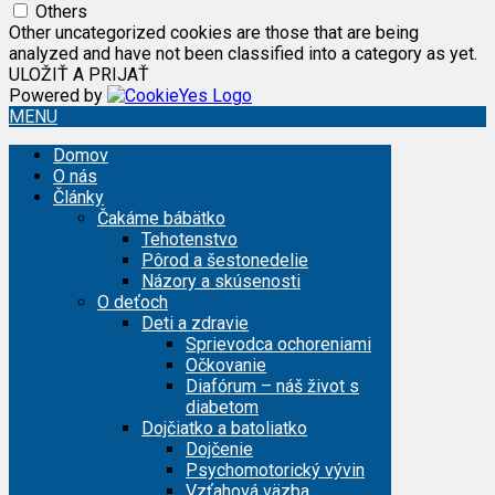
Others
Other uncategorized cookies are those that are being
analyzed and have not been classified into a category as yet.
ULOŽIŤ A PRIJAŤ
Powered by
MENU
Domov
O nás
Články
Čakáme bábätko
Tehotenstvo
Pôrod a šestonedelie
Názory a skúsenosti
O deťoch
Deti a zdravie
Sprievodca ochoreniami
Očkovanie
Diafórum – náš život s
diabetom
Dojčiatko a batoliatko
Dojčenie
Psychomotorický vývin
Vzťahová väzba