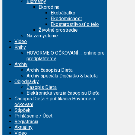
Biomamy
Ekorodina
Ekobábätko
Ekodomácnosť
Ekostarostlivosť o telo
Životné prostredie
Na zamyslenie
Video
Knihy
HOVORME O OČKOVANÍ … online pre
predplatiteľov
Archív
Archív časopisu Dieťa
Archív špeciálu Dojčiatko & batoľa
Objednávky
Časopis Dieťa
Elektronická verzia časopisu Dieťa
Časopis Dieťa + publikácia Hovorme o
očkovaní
Stĺpček
Prihlásenie / Účet
Registrácia
Aktuality
Video