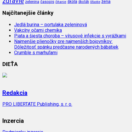
zdravie
škola
žena
zelenina
časopis
čítanie
školák
šťastie
Najčítanejšie články
Jedlá burina – portulaka zeleninová
Vakcíny očami chemika
Piata a šiesta choroba – vírusové infekcie s vyrážkami
Najmenšie plienočky pre najmenších bojovníkov:
Dôležitosť spánku predčasne narodených bábätiek
Crumble s marhuľami
DIEŤA
Redakcia
PRO LIBERTATE Publishing, s. r. o.
Inzercia