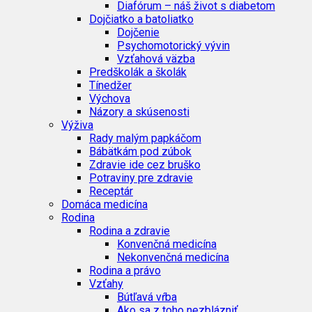
Diafórum – náš život s diabetom
Dojčiatko a batoliatko
Dojčenie
Psychomotorický vývin
Vzťahová väzba
Predškolák a školák
Tínedžer
Výchova
Názory a skúsenosti
Výživa
Rady malým papkáčom
Bábätkám pod zúbok
Zdravie ide cez bruško
Potraviny pre zdravie
Receptár
Domáca medicína
Rodina
Rodina a zdravie
Konvenčná medicína
Nekonvenčná medicína
Rodina a právo
Vzťahy
Bútľavá vŕba
Ako sa z toho nezblázniť…