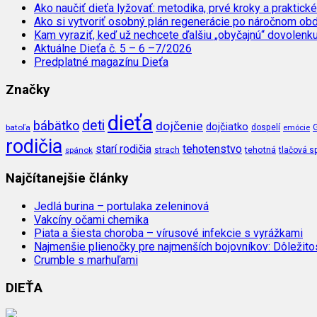
Ako naučiť dieťa lyžovať: metodika, prvé kroky a praktické
Ako si vytvoriť osobný plán regenerácie po náročnom ob
Kam vyraziť, keď už nechcete ďalšiu „obyčajnú“ dovolenk
Aktuálne Dieťa č. 5 – 6 –7/2026
Predplatné magazínu Dieťa
Značky
dieťa
deti
bábätko
dojčenie
dojčiatko
batoľa
dospelí
emócie
rodičia
tehotenstvo
starí rodičia
tehotná
spánok
strach
tlačová s
Najčítanejšie články
Jedlá burina – portulaka zeleninová
Vakcíny očami chemika
Piata a šiesta choroba – vírusové infekcie s vyrážkami
Najmenšie plienočky pre najmenších bojovníkov: Dôležit
Crumble s marhuľami
DIEŤA