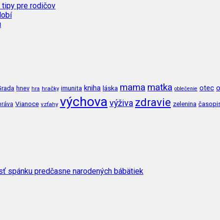
 tipy pre rodičov
dobí
u
mama
matka
kniha
o
imunita
láska
otec
Grada
hnev
hra
hračky
oblečenie
výchova
zdravie
výživa
Vianoce
zelenina
časopi
práva
vzťahy
osť spánku predčasne narodených bábätiek