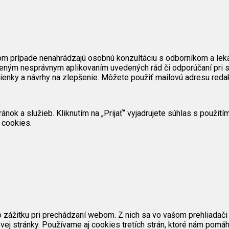
om prípade nenahrádzajú osobnú konzultáciu s odborníkom a lek
eným nesprávnym aplikovaním uvedených rád či odporúčaní pri s
mienky a návrhy na zlepšenie. Môžete použiť mailovú adresu reda
ok a služieb. Kliknutím na „Prijať“ vyjadrujete súhlas s použit
 cookies.
zážitku pri prechádzaní webom. Z nich sa vo vašom prehliadači 
ej stránky. Používame aj cookies tretích strán, ktoré nám pomáh