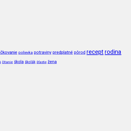
recept
rodina
čkovanie
potraviny
predplatné
pôrod
polievka
škola
žena
s
čítanie
školák
šťastie