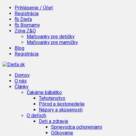
Prihlásenie / Účet
Registrácia
fb Dieťa
fb Biomamy
Zóna Z&O
Maľovanky pre detičky
Maľovanky pre mamičky
Blog
Registrácia
Domov
O nás
Články
Čakáme bábätko
Tehotenstvo
Pôrod a šestonedelie
Názory a skúsenosti
O deťoch
Deti a zdravie
Sprievodca ochoreniami
Očkovanie