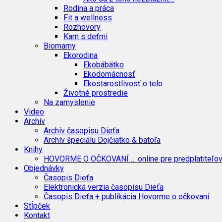
Rodina a práca
Fit a wellness
Rozhovory
Kam s deťmi
Biomamy
Ekorodina
Ekobábätko
Ekodomácnosť
Ekostarostlivosť o telo
Životné prostredie
Na zamyslenie
Video
Archív
Archív časopisu Dieťa
Archív špeciálu Dojčiatko & batoľa
Knihy
HOVORME O OČKOVANÍ … online pre predplatiteľo
Objednávky
Časopis Dieťa
Elektronická verzia časopisu Dieťa
Časopis Dieťa + publikácia Hovorme o očkovaní
Stĺpček
Kontakt