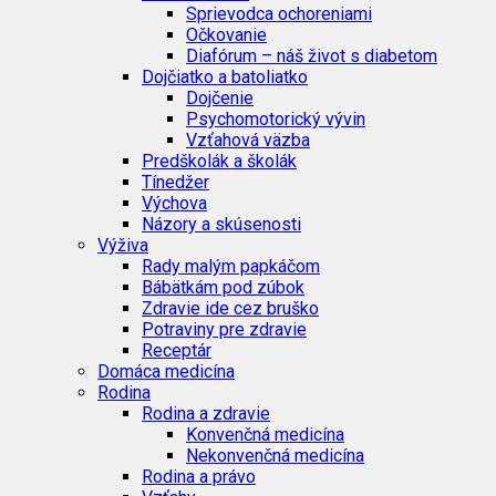
Sprievodca ochoreniami
Očkovanie
Diafórum – náš život s diabetom
Dojčiatko a batoliatko
Dojčenie
Psychomotorický vývin
Vzťahová väzba
Predškolák a školák
Tínedžer
Výchova
Názory a skúsenosti
Výživa
Rady malým papkáčom
Bábätkám pod zúbok
Zdravie ide cez bruško
Potraviny pre zdravie
Receptár
Domáca medicína
Rodina
Rodina a zdravie
Konvenčná medicína
Nekonvenčná medicína
Rodina a právo