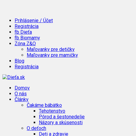
Prihlásenie / Účet
Registrácia
fb Dieťa
fb Biomamy
Zóna Z&O
Maľovanky pre detičky
Maľovanky pre mamičky
Blog
Registrácia
Domov
O nás
Články
Čakáme bábätko
Tehotenstvo
Pôrod a šestonedelie
Názory a skúsenosti
O deťoch
Deti a zdravie