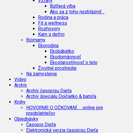
Vzťahy
Bútľavá vŕba
Ako sa z toho nezblázniť…
Rodina a práca
Fit a wellness
Rozhovory
Kam s deťmi
Biomamy
Ekorodina
Ekobábätko
Ekodomácnosť
Ekostarostlivosť o telo
Životné prostredie
Na zamyslenie
Video
Archív
Archív časopisu Dieťa
Archív špeciálu Dojčiatko & batoľa
Knihy
HOVORME O OČKOVANÍ … online pre
predplatiteľov
Objednávky
Časopis Dieťa
Elektronická verzia časopisu Dieťa