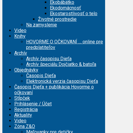
Ekobábätko
Ekodomácnosť
Ekostarostlivosť o telo
Životné prostredie
Na zamyslenie
Video
Knihy
HOVORME O OČKOVANÍ … online pre
predplatiteľov
Archív
Archív časopisu Dieťa
Archív špeciálu Dojčiatko & batoľa
Objednávky
Časopis Dieťa
Elektronická verzia časopisu Dieťa
Časopis Dieťa + publikácia Hovorme o
očkovaní
Stĺpček
Prihlásenie / Účet
Registrácia
Aktuality
Video
Zóna Z&O
Maľovanky pre detičky