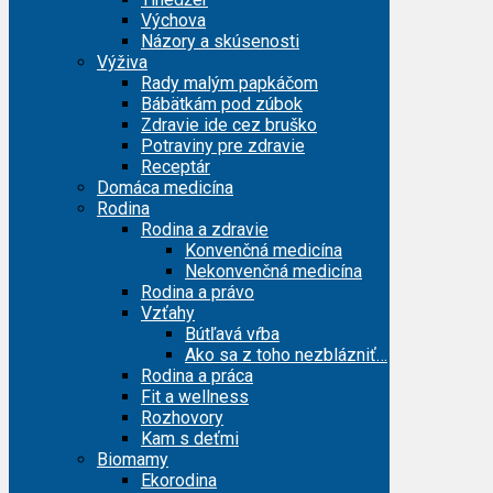
Výchova
Názory a skúsenosti
Výživa
Rady malým papkáčom
Bábätkám pod zúbok
Zdravie ide cez bruško
Potraviny pre zdravie
Receptár
Domáca medicína
Rodina
Rodina a zdravie
Konvenčná medicína
Nekonvenčná medicína
Rodina a právo
Vzťahy
Bútľavá vŕba
Ako sa z toho nezblázniť…
Rodina a práca
Fit a wellness
Rozhovory
Kam s deťmi
Biomamy
Ekorodina