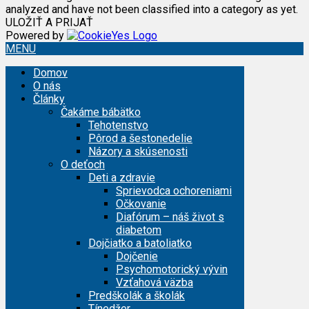
analyzed and have not been classified into a category as yet.
ULOŽIŤ A PRIJAŤ
Powered by
MENU
Domov
O nás
Články
Čakáme bábätko
Tehotenstvo
Pôrod a šestonedelie
Názory a skúsenosti
O deťoch
Deti a zdravie
Sprievodca ochoreniami
Očkovanie
Diafórum – náš život s
diabetom
Dojčiatko a batoliatko
Dojčenie
Psychomotorický vývin
Vzťahová väzba
Predškolák a školák
Tínedžer