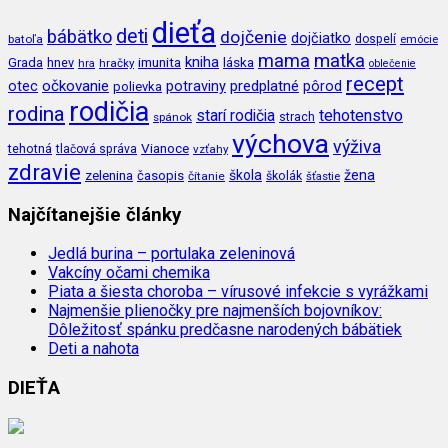
dieťa
deti
bábätko
dojčenie
dojčiatko
batoľa
dospelí
emócie
mama
matka
kniha
imunita
láska
Grada
hnev
hra
hračky
oblečenie
recept
očkovanie
potraviny
predplatné
otec
pôrod
polievka
rodičia
rodina
tehotenstvo
starí rodičia
spánok
strach
výchova
výživa
Vianoce
tehotná
tlačová správa
vzťahy
zdravie
škola
žena
zelenina
časopis
čítanie
školák
šťastie
Najčítanejšie články
Jedlá burina – portulaka zeleninová
Vakcíny očami chemika
Piata a šiesta choroba – vírusové infekcie s vyrážkami
Najmenšie plienočky pre najmenších bojovníkov:
Dôležitosť spánku predčasne narodených bábätiek
Deti a nahota
DIEŤA