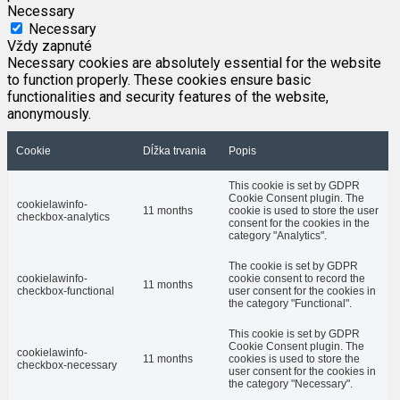
Necessary
Necessary
Vždy zapnuté
Necessary cookies are absolutely essential for the website
to function properly. These cookies ensure basic
functionalities and security features of the website,
anonymously.
Cookie
Dĺžka trvania
Popis
This cookie is set by GDPR
Cookie Consent plugin. The
cookielawinfo-
11 months
cookie is used to store the user
checkbox-analytics
consent for the cookies in the
category "Analytics".
The cookie is set by GDPR
cookielawinfo-
cookie consent to record the
11 months
checkbox-functional
user consent for the cookies in
the category "Functional".
This cookie is set by GDPR
Cookie Consent plugin. The
cookielawinfo-
11 months
cookies is used to store the
checkbox-necessary
user consent for the cookies in
the category "Necessary".