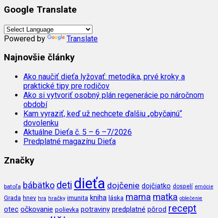
Google Translate
Powered by
Translate
Najnovšie články
Ako naučiť dieťa lyžovať: metodika, prvé kroky a
praktické tipy pre rodičov
Ako si vytvoriť osobný plán regenerácie po náročnom
období
Kam vyraziť, keď už nechcete ďalšiu „obyčajnú“
dovolenku
Aktuálne Dieťa č. 5 – 6 –7/2026
Predplatné magazínu Dieťa
Značky
dieťa
deti
bábätko
dojčenie
dojčiatko
batoľa
dospelí
emócie
mama
matka
kniha
imunita
láska
Grada
hnev
hra
hračky
oblečenie
recept
očkovanie
potraviny
predplatné
otec
pôrod
polievka