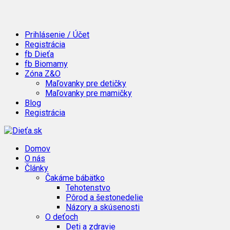
Prihlásenie / Účet
Registrácia
fb Dieťa
fb Biomamy
Zóna Z&O
Maľovanky pre detičky
Maľovanky pre mamičky
Blog
Registrácia
Domov
O nás
Články
Čakáme bábätko
Tehotenstvo
Pôrod a šestonedelie
Názory a skúsenosti
O deťoch
Deti a zdravie