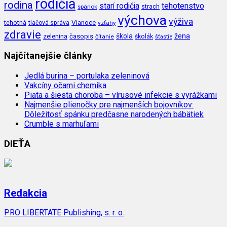
rodičia
rodina
tehotenstvo
starí rodičia
spánok
strach
výchova
výživa
Vianoce
tehotná
tlačová správa
vzťahy
zdravie
škola
žena
zelenina
časopis
čítanie
školák
šťastie
Najčítanejšie články
Jedlá burina – portulaka zeleninová
Vakcíny očami chemika
Piata a šiesta choroba – vírusové infekcie s vyrážkami
Najmenšie plienočky pre najmenších bojovníkov:
Dôležitosť spánku predčasne narodených bábätiek
Crumble s marhuľami
DIEŤA
Redakcia
PRO LIBERTATE Publishing, s. r. o.