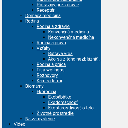
Potraviny pre zdravie
Receptár
Domáca medicína
Rodina
Rodina a zdravie
Konvenčná medicína
Nekonvenčná medicína
Rodina a právo
Vzťahy
Bútľavá vŕba
Ako sa z toho nezblázniť…
Rodina a práca
Fit a wellness
Rozhovory
Kam s deťmi
Biomamy
Ekorodina
Ekobábätko
Ekodomácnosť
Ekostarostlivosť o telo
Životné prostredie
Na zamyslenie
Video