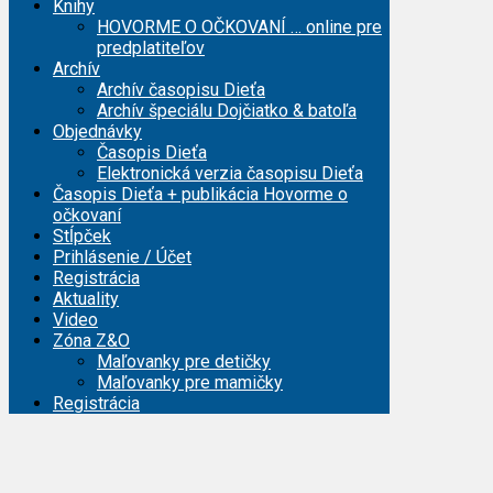
Knihy
HOVORME O OČKOVANÍ … online pre
predplatiteľov
Archív
Archív časopisu Dieťa
Archív špeciálu Dojčiatko & batoľa
Objednávky
Časopis Dieťa
Elektronická verzia časopisu Dieťa
Časopis Dieťa + publikácia Hovorme o
očkovaní
Stĺpček
Prihlásenie / Účet
Registrácia
Aktuality
Video
Zóna Z&O
Maľovanky pre detičky
Maľovanky pre mamičky
Registrácia