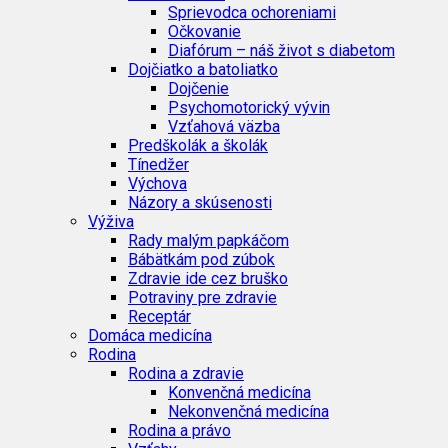
Sprievodca ochoreniami
Očkovanie
Diafórum – náš život s diabetom
Dojčiatko a batoliatko
Dojčenie
Psychomotorický vývin
Vzťahová väzba
Predškolák a školák
Tínedžer
Výchova
Názory a skúsenosti
Výživa
Rady malým papkáčom
Bábätkám pod zúbok
Zdravie ide cez bruško
Potraviny pre zdravie
Receptár
Domáca medicína
Rodina
Rodina a zdravie
Konvenčná medicína
Nekonvenčná medicína
Rodina a právo