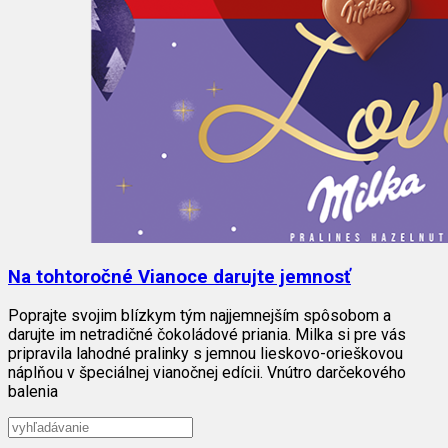
Na tohtoročné Vianoce darujte jemnosť
Poprajte svojim blízkym tým najjemnejším spôsobom a
darujte im netradičné čokoládové priania. Milka si pre vás
pripravila lahodné pralinky s jemnou lieskovo-orieškovou
náplňou v špeciálnej vianočnej edícii. Vnútro darčekového
balenia