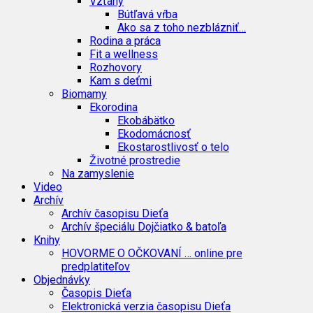
Vzťahy
Bútľavá vŕba
Ako sa z toho nezblázniť…
Rodina a práca
Fit a wellness
Rozhovory
Kam s deťmi
Biomamy
Ekorodina
Ekobábätko
Ekodomácnosť
Ekostarostlivosť o telo
Životné prostredie
Na zamyslenie
Video
Archív
Archív časopisu Dieťa
Archív špeciálu Dojčiatko & batoľa
Knihy
HOVORME O OČKOVANÍ … online pre
predplatiteľov
Objednávky
Časopis Dieťa
Elektronická verzia časopisu Dieťa