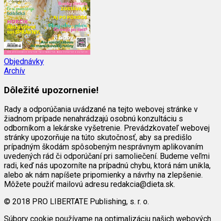
Objednávky
Archív
Dôležité upozornenie!
Rady a odporúčania uvádzané na tejto webovej stránke v
žiadnom prípade nenahrádzajú osobnú konzultáciu s
odborníkom a lekárske vyšetrenie. Prevádzkovateľ webovej
stránky upozorňuje na túto skutočnosť, aby sa predišlo
prípadným škodám spôsobeným nesprávnym aplikovaním
uvedených rád či odporúčaní pri samoliečení. Budeme veľmi
radi, keď nás upozorníte na prípadnú chybu, ktorá nám unikla,
alebo ak nám napíšete pripomienky a návrhy na zlepšenie.
Môžete použiť mailovú adresu redakcia@dieta.sk.
© 2018 PRO LIBERTATE Publishing, s. r. o.
Súbory cookie používame na optimalizáciu našich webových