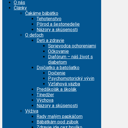
O nás
Články
Čakáme bábätko
Tehotenstvo
Pôrod a šestonedelie
Názory a skúsenosti
O deťoch
Deti a zdravie
Sprievodca ochoreniami
Očkovanie
Diafórum – náš život s
diabetom
Dojčiatko a batoliatko
Dojčenie
Psychomotorický vývin
Vzťahová väzba
Predškolák a školák
Tínedžer
Výchova
Názory a skúsenosti
Výživa
Rady malým papkáčom
Bábätkám pod zúbok
Zdravie ide cez bruško