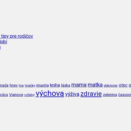
 tipy pre rodičov
dobí
u
mama
matka
kniha
o
imunita
láska
otec
Grada
hnev
hra
hračky
oblečenie
výchova
zdravie
výživa
Vianoce
zelenina
časopi
práva
vzťahy