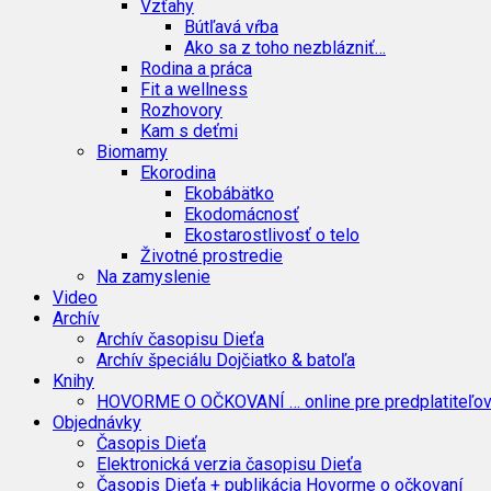
Vzťahy
Bútľavá vŕba
Ako sa z toho nezblázniť…
Rodina a práca
Fit a wellness
Rozhovory
Kam s deťmi
Biomamy
Ekorodina
Ekobábätko
Ekodomácnosť
Ekostarostlivosť o telo
Životné prostredie
Na zamyslenie
Video
Archív
Archív časopisu Dieťa
Archív špeciálu Dojčiatko & batoľa
Knihy
HOVORME O OČKOVANÍ … online pre predplatiteľo
Objednávky
Časopis Dieťa
Elektronická verzia časopisu Dieťa
Časopis Dieťa + publikácia Hovorme o očkovaní