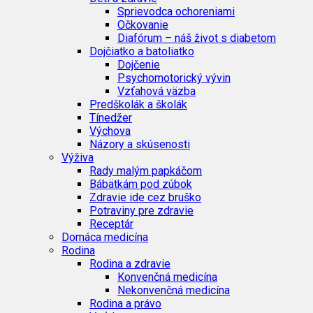
Sprievodca ochoreniami
Očkovanie
Diafórum – náš život s diabetom
Dojčiatko a batoliatko
Dojčenie
Psychomotorický vývin
Vzťahová väzba
Predškolák a školák
Tínedžer
Výchova
Názory a skúsenosti
Výživa
Rady malým papkáčom
Bábätkám pod zúbok
Zdravie ide cez bruško
Potraviny pre zdravie
Receptár
Domáca medicína
Rodina
Rodina a zdravie
Konvenčná medicína
Nekonvenčná medicína
Rodina a právo