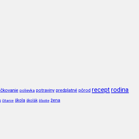
recept
rodina
čkovanie
potraviny
predplatné
pôrod
polievka
škola
žena
s
čítanie
školák
šťastie