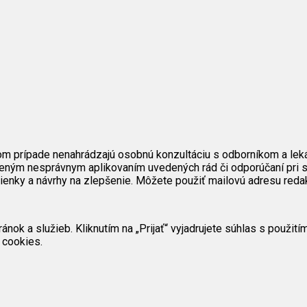
om prípade nenahrádzajú osobnú konzultáciu s odborníkom a lek
eným nesprávnym aplikovaním uvedených rád či odporúčaní pri s
mienky a návrhy na zlepšenie. Môžete použiť mailovú adresu reda
ok a služieb. Kliknutím na „Prijať“ vyjadrujete súhlas s použit
 cookies.