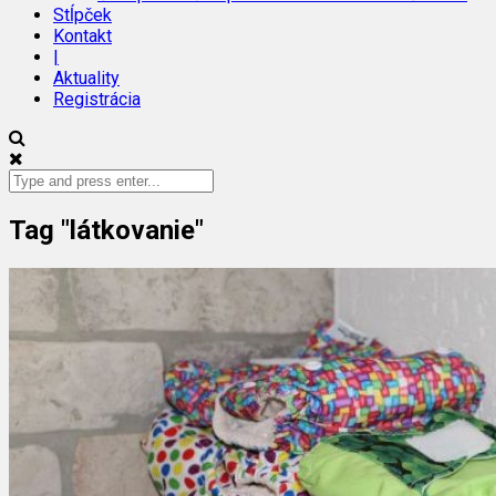
Stĺpček
Kontakt
|
Aktuality
Registrácia
Tag "látkovanie"