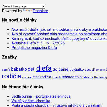
Powered by
Translate
Najnovšie články
Ako naučiť dieťa lyžovať: metodika, prvé kroky a praktické
Ako si vytvoriť osobný plán regenerácie po náročnom ob
Kam vyraziť, keď už nechcete ďalšiu „obyčajnú“ dovolenk
Aktuálne Dieťa č. 5 – 6 –7/2026
Predplatné magazínu Dieťa
Značky
dieťa
deti
bábätko
dojčenie
dojčiatko
batoľa
dospelí
emócie
rodičia
tehotenstvo
starí rodičia
tehotná
spánok
strach
tlačová s
Najčítanejšie články
Jedlá burina – portulaka zeleninová
Vakcíny očami chemika
Piata a šiesta choroba – vírusové infekcie s vyrážkami