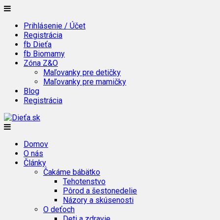
Prihlásenie / Účet
Registrácia
fb Dieťa
fb Biomamy
Zóna Z&O
Maľovanky pre detičky
Maľovanky pre mamičky
Blog
Registrácia
Domov
O nás
Články
Čakáme bábätko
Tehotenstvo
Pôrod a šestonedelie
Názory a skúsenosti
O deťoch
Deti a zdravie