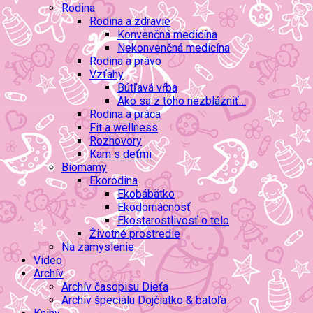
Rodina
Rodina a zdravie
Konvenčná medicína
Nekonvenčná medicína
Rodina a právo
Vzťahy
Bútľavá vŕba
Ako sa z toho nezblázniť…
Rodina a práca
Fit a wellness
Rozhovory
Kam s deťmi
Biomamy
Ekorodina
Ekobábätko
Ekodomácnosť
Ekostarostlivosť o telo
Životné prostredie
Na zamyslenie
Video
Archív
Archív časopisu Dieťa
Archív špeciálu Dojčiatko & batoľa