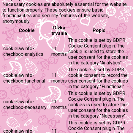
Necessary cookies are absolutely essential for the website
to function properly. These cookies ensure basic
functionalities and security features of the website,
anonymously.
Dĺžka
Cookie
Popis
trvania
This cookie is set by GDPR
Cookie Consent plugin. The
cookielawinfo-
11
cookie is used to store the
checkbox-analytics
months
user consent for the cookies
in the category "Analytics".
The cookie is set by GDPR
cookielawinfo-
11
cookie consent to record the
checkbox-functional
months
user consent for the cookies
in the category "Functional".
This cookie is set by GDPR
Cookie Consent plugin. The
cookielawinfo-
11
cookies is used to store the
checkbox-necessary
months
user consent for the cookies
in the category "Necessary".
This cookie is set by GDPR
Cookie Consent plugin. The
cookielawinfo-
11