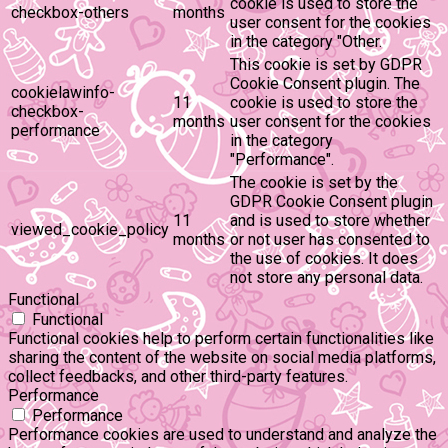
cookie is used to store the
checkbox-others
months
user consent for the cookies
in the category "Other.
This cookie is set by GDPR
Cookie Consent plugin. The
cookielawinfo-
11
cookie is used to store the
checkbox-
months
user consent for the cookies
performance
in the category
"Performance".
The cookie is set by the
GDPR Cookie Consent plugin
11
and is used to store whether
viewed_cookie_policy
months
or not user has consented to
the use of cookies. It does
not store any personal data.
Functional
Functional
Functional cookies help to perform certain functionalities like
sharing the content of the website on social media platforms,
collect feedbacks, and other third-party features.
Performance
Performance
Performance cookies are used to understand and analyze the