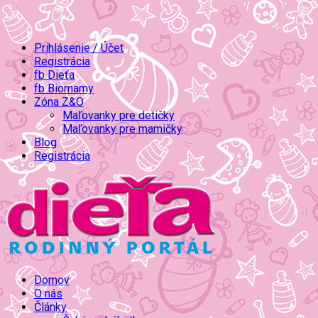
Prihlásenie / Účet
Registrácia
fb Dieťa
fb Biomamy
Zóna Z&O
Maľovanky pre detičky
Maľovanky pre mamičky
Blog
Registrácia
Domov
O nás
Články