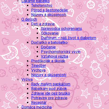
Čakáme bábätko
Tehotenstvo
Pôrod a šestonedelie
Názory a skúsenosti
O deťoch
Deti a zdravie
Sprievodca ochoreniami
Očkovanie
Diafórum – náš život s diabetom
Dojčiatko a batoliatko
Dojčenie
Psychomotorický vývin
Vzťahová väzba
Predškolák a školák
Tínedžer
Výchova
Názory a skúsenosti
Výživa
Rady malým papkáčom
Bábätkám pod zúbok
Zdravie ide cez bruško
Potraviny pre zdravie
Receptár
Domáca medicína