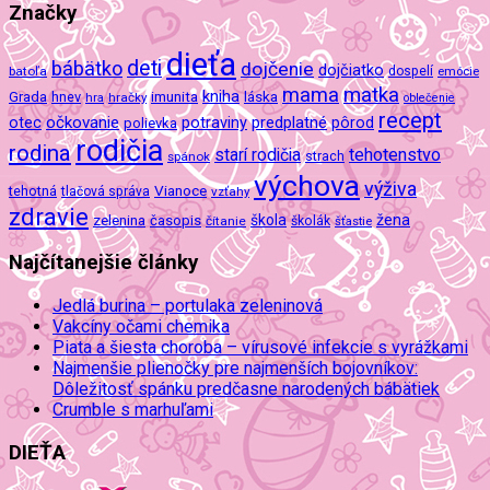
Značky
dieťa
deti
bábätko
dojčenie
dojčiatko
batoľa
dospelí
emócie
mama
matka
kniha
imunita
láska
Grada
hnev
hra
hračky
oblečenie
recept
očkovanie
potraviny
predplatné
otec
pôrod
polievka
rodičia
rodina
tehotenstvo
starí rodičia
spánok
strach
výchova
výživa
Vianoce
tehotná
tlačová správa
vzťahy
zdravie
škola
žena
zelenina
časopis
čítanie
školák
šťastie
Najčítanejšie články
Jedlá burina – portulaka zeleninová
Vakcíny očami chemika
Piata a šiesta choroba – vírusové infekcie s vyrážkami
Najmenšie plienočky pre najmenších bojovníkov:
Dôležitosť spánku predčasne narodených bábätiek
Crumble s marhuľami
DIEŤA