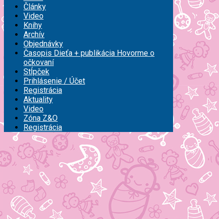
Články
Video
Knihy
Archív
Objednávky
Časopis Dieťa + publikácia Hovorme o
očkovaní
Stĺpček
Prihlásenie / Účet
Registrácia
Aktuality
Video
Zóna Z&O
Registrácia