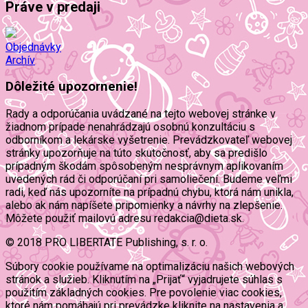
Práve v predaji
Objednávky
Archív
Dôležité upozornenie!
Rady a odporúčania uvádzané na tejto webovej stránke v
žiadnom prípade nenahrádzajú osobnú konzultáciu s
odborníkom a lekárske vyšetrenie. Prevádzkovateľ webovej
stránky upozorňuje na túto skutočnosť, aby sa predišlo
prípadným škodám spôsobeným nesprávnym aplikovaním
uvedených rád či odporúčaní pri samoliečení. Budeme veľmi
radi, keď nás upozorníte na prípadnú chybu, ktorá nám unikla,
alebo ak nám napíšete pripomienky a návrhy na zlepšenie.
Môžete použiť mailovú adresu redakcia@dieta.sk.
© 2018 PRO LIBERTATE Publishing, s. r. o.
Súbory cookie používame na optimalizáciu našich webových
stránok a služieb. Kliknutím na „Prijať“ vyjadrujete súhlas s
použitím základných cookies. Pre povolenie viac cookies,
ktoré nám pomáhajú pri prevádzke kliknite na nastavenia a