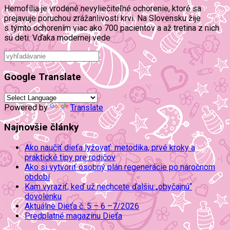
Hemofília je vrodené nevyliečiteľné ochorenie, ktoré sa
prejavuje poruchou zrážanlivosti krvi. Na Slovensku žije
s týmto ochorením viac ako 700 pacientov a až tretina z nich
sú deti. Vďaka modernej vede
Google Translate
Powered by
Translate
Najnovšie články
Ako naučiť dieťa lyžovať: metodika, prvé kroky a
praktické tipy pre rodičov
Ako si vytvoriť osobný plán regenerácie po náročnom
období
Kam vyraziť, keď už nechcete ďalšiu „obyčajnú“
dovolenku
Aktuálne Dieťa č. 5 – 6 –7/2026
Predplatné magazínu Dieťa