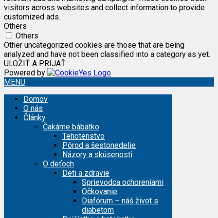
visitors across websites and collect information to provide
customized ads.
Others
Others
Other uncategorized cookies are those that are being
analyzed and have not been classified into a category as yet.
ULOŽIŤ A PRIJAŤ
Powered by
MENU
Domov
O nás
Články
Čakáme bábätko
Tehotenstvo
Pôrod a šestonedelie
Názory a skúsenosti
O deťoch
Deti a zdravie
Sprievodca ochoreniami
Očkovanie
Diafórum – náš život s
diabetom