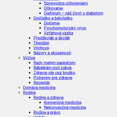
Sprievodca ochoreniami
Očkovanie
Diafórum – náš život s diabetom
Dojčiatko a batoliatko
Dojčenie
Psychomotorický vývin
Vzťahová väzba
Predškolák a školák
Tínedžer
Výchova
Názory a skúsenosti
Výživa
Rady malým papkáčom
Bábätkám pod zúbok
Zdravie ide cez bruško
Potraviny pre zdravie
Receptár
Domáca medicína
Rodina
Rodina a zdravie
Konvenčná medicína
Nekonvenčná medicína
Rodina a právo