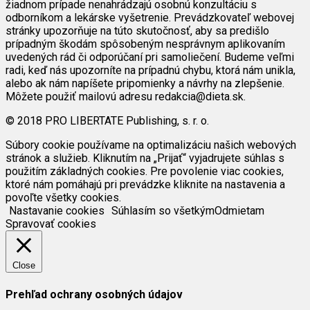
žiadnom prípade nenahrádzajú osobnú konzultáciu s
odborníkom a lekárske vyšetrenie. Prevádzkovateľ webovej
stránky upozorňuje na túto skutočnosť, aby sa predišlo
prípadným škodám spôsobeným nesprávnym aplikovaním
uvedených rád či odporúčaní pri samoliečení. Budeme veľmi
radi, keď nás upozorníte na prípadnú chybu, ktorá nám unikla,
alebo ak nám napíšete pripomienky a návrhy na zlepšenie.
Môžete použiť mailovú adresu redakcia@dieta.sk.
© 2018 PRO LIBERTATE Publishing, s. r. o.
Súbory cookie používame na optimalizáciu našich webových
stránok a služieb. Kliknutím na „Prijať“ vyjadrujete súhlas s
použitím základných cookies. Pre povolenie viac cookies,
ktoré nám pomáhajú pri prevádzke kliknite na nastavenia a
povoľte všetky cookies.
Nastavanie cookies
Súhlasím so všetkým
Odmietam
Spravovať cookies
Close
Prehľad ochrany osobných údajov