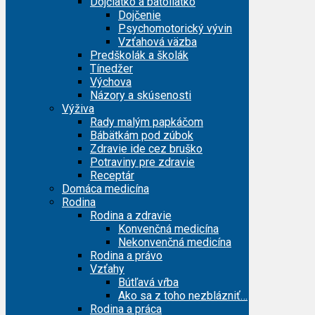
Dojčiatko a batoliatko
Dojčenie
Psychomotorický vývin
Vzťahová väzba
Predškolák a školák
Tínedžer
Výchova
Názory a skúsenosti
Výživa
Rady malým papkáčom
Bábätkám pod zúbok
Zdravie ide cez bruško
Potraviny pre zdravie
Receptár
Domáca medicína
Rodina
Rodina a zdravie
Konvenčná medicína
Nekonvenčná medicína
Rodina a právo
Vzťahy
Bútľavá vŕba
Ako sa z toho nezblázniť…
Rodina a práca