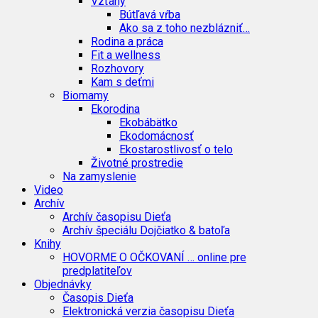
Vzťahy
Bútľavá vŕba
Ako sa z toho nezblázniť…
Rodina a práca
Fit a wellness
Rozhovory
Kam s deťmi
Biomamy
Ekorodina
Ekobábätko
Ekodomácnosť
Ekostarostlivosť o telo
Životné prostredie
Na zamyslenie
Video
Archív
Archív časopisu Dieťa
Archív špeciálu Dojčiatko & batoľa
Knihy
HOVORME O OČKOVANÍ … online pre
predplatiteľov
Objednávky
Časopis Dieťa
Elektronická verzia časopisu Dieťa