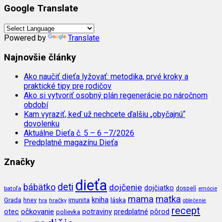
Google Translate
Powered by
Translate
Najnovšie články
Ako naučiť dieťa lyžovať: metodika, prvé kroky a
praktické tipy pre rodičov
Ako si vytvoriť osobný plán regenerácie po náročnom
období
Kam vyraziť, keď už nechcete ďalšiu „obyčajnú“
dovolenku
Aktuálne Dieťa č. 5 – 6 –7/2026
Predplatné magazínu Dieťa
Značky
dieťa
deti
bábätko
dojčenie
dojčiatko
batoľa
dospelí
emócie
mama
matka
kniha
imunita
láska
Grada
hnev
hra
hračky
oblečenie
recept
očkovanie
potraviny
predplatné
otec
pôrod
polievka