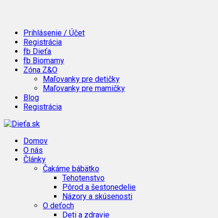
Prihlásenie / Účet
Registrácia
fb Dieťa
fb Biomamy
Zóna Z&O
Maľovanky pre detičky
Maľovanky pre mamičky
Blog
Registrácia
Domov
O nás
Články
Čakáme bábätko
Tehotenstvo
Pôrod a šestonedelie
Názory a skúsenosti
O deťoch
Deti a zdravie