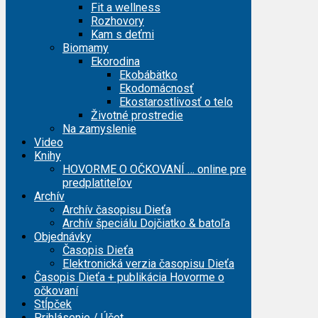
Fit a wellness
Rozhovory
Kam s deťmi
Biomamy
Ekorodina
Ekobábätko
Ekodomácnosť
Ekostarostlivosť o telo
Životné prostredie
Na zamyslenie
Video
Knihy
HOVORME O OČKOVANÍ … online pre
predplatiteľov
Archív
Archív časopisu Dieťa
Archív špeciálu Dojčiatko & batoľa
Objednávky
Časopis Dieťa
Elektronická verzia časopisu Dieťa
Časopis Dieťa + publikácia Hovorme o
očkovaní
Stĺpček
Prihlásenie / Účet