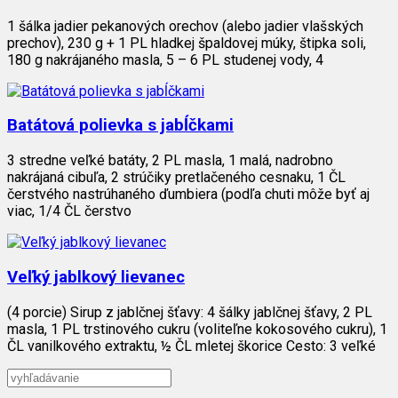
1 šálka jadier pekanových orechov (alebo jadier vlašských
prechov), 230 g + 1 PL hladkej špaldovej múky, štipka soli,
180 g nakrájaného masla, 5 – 6 PL studenej vody, 4
Batátová polievka s jabĺčkami
3 stredne veľké batáty, 2 PL masla, 1 malá, nadrobno
nakrájaná cibuľa, 2 strúčiky pretlačeného cesnaku, 1 ČL
čerstvého nastrúhaného ďumbiera (podľa chuti môže byť aj
viac, 1/4 ČL čerstvo
Veľký jablkový lievanec
(4 porcie) Sirup z jablčnej šťavy: 4 šálky jablčnej šťavy, 2 PL
masla, 1 PL trstinového cukru (voliteľne kokosového cukru), 1
ČL vanilkového extraktu, ½ ČL mletej škorice Cesto: 3 veľké