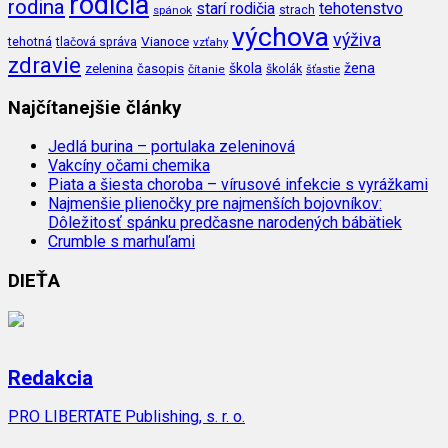
rodičia
rodina
tehotenstvo
starí rodičia
spánok
strach
výchova
výživa
Vianoce
tehotná
tlačová správa
vzťahy
zdravie
škola
žena
zelenina
časopis
čítanie
školák
šťastie
Najčítanejšie články
Jedlá burina – portulaka zeleninová
Vakcíny očami chemika
Piata a šiesta choroba – vírusové infekcie s vyrážkami
Najmenšie plienočky pre najmenších bojovníkov:
Dôležitosť spánku predčasne narodených bábätiek
Crumble s marhuľami
DIEŤA
Redakcia
PRO LIBERTATE Publishing, s. r. o.