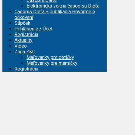
Časopis Dieťa
Elektronická verzia časopisu Dieťa
Časopis Dieťa + publikácia Hovorme o
očkovaní
Stĺpček
Prihlásenie / Účet
Registrácia
Aktuality
Video
Zóna Z&O
Maľovanky pre detičky
Maľovanky pre mamičky
Registrácia