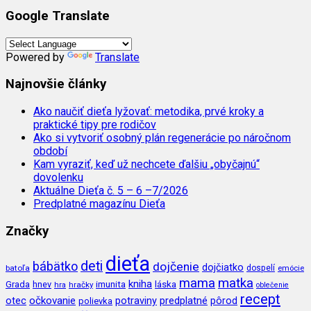
Google Translate
Powered by
Translate
Najnovšie články
Ako naučiť dieťa lyžovať: metodika, prvé kroky a
praktické tipy pre rodičov
Ako si vytvoriť osobný plán regenerácie po náročnom
období
Kam vyraziť, keď už nechcete ďalšiu „obyčajnú“
dovolenku
Aktuálne Dieťa č. 5 – 6 –7/2026
Predplatné magazínu Dieťa
Značky
dieťa
deti
bábätko
dojčenie
dojčiatko
batoľa
dospelí
emócie
mama
matka
kniha
imunita
láska
Grada
hnev
hra
hračky
oblečenie
recept
očkovanie
potraviny
predplatné
otec
pôrod
polievka