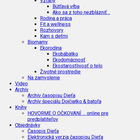
Vzťahy
Bútľavá vŕba
Ako sa z toho nezblázniť…
Rodina a práca
Fit a wellness
Rozhovory
Kam s deťmi
Biomamy
Ekorodina
Ekobábätko
Ekodomácnosť
Ekostarostlivosť o telo
Životné prostredie
Na zamyslenie
Video
Archív
Archív časopisu Dieťa
Archív špeciálu Dojčiatko & batoľa
Knihy
HOVORME O OČKOVANÍ … online pre
predplatiteľov
Objednávky
Časopis Dieťa
Elektronická verzia časopisu Dieťa