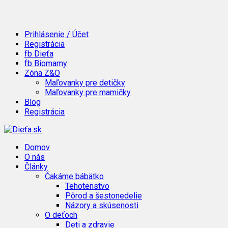
Prihlásenie / Účet
Registrácia
fb Dieťa
fb Biomamy
Zóna Z&O
Maľovanky pre detičky
Maľovanky pre mamičky
Blog
Registrácia
Domov
O nás
Články
Čakáme bábätko
Tehotenstvo
Pôrod a šestonedelie
Názory a skúsenosti
O deťoch
Deti a zdravie