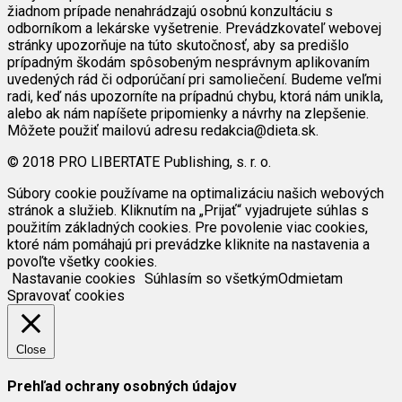
žiadnom prípade nenahrádzajú osobnú konzultáciu s
odborníkom a lekárske vyšetrenie. Prevádzkovateľ webovej
stránky upozorňuje na túto skutočnosť, aby sa predišlo
prípadným škodám spôsobeným nesprávnym aplikovaním
uvedených rád či odporúčaní pri samoliečení. Budeme veľmi
radi, keď nás upozorníte na prípadnú chybu, ktorá nám unikla,
alebo ak nám napíšete pripomienky a návrhy na zlepšenie.
Môžete použiť mailovú adresu redakcia@dieta.sk.
© 2018 PRO LIBERTATE Publishing, s. r. o.
Súbory cookie používame na optimalizáciu našich webových
stránok a služieb. Kliknutím na „Prijať“ vyjadrujete súhlas s
použitím základných cookies. Pre povolenie viac cookies,
ktoré nám pomáhajú pri prevádzke kliknite na nastavenia a
povoľte všetky cookies.
Nastavanie cookies
Súhlasím so všetkým
Odmietam
Spravovať cookies
Close
Prehľad ochrany osobných údajov