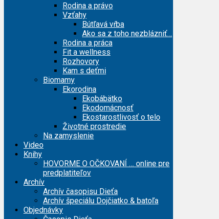
Rodina a právo
Vzťahy
Bútľavá vŕba
Ako sa z toho nezblázniť…
Rodina a práca
Fit a wellness
Rozhovory
Kam s deťmi
Biomamy
Ekorodina
Ekobábätko
Ekodomácnosť
Ekostarostlivosť o telo
Životné prostredie
Na zamyslenie
Video
Knihy
HOVORME O OČKOVANÍ … online pre
predplatiteľov
Archív
Archív časopisu Dieťa
Archív špeciálu Dojčiatko & batoľa
Objednávky