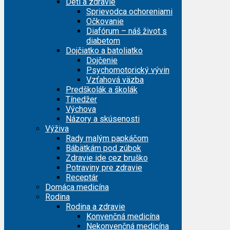
Deti a zdravie
Sprievodca ochoreniami
Očkovanie
Diafórum – náš život s
diabetom
Dojčiatko a batoliatko
Dojčenie
Psychomotorický vývin
Vzťahová väzba
Predškolák a školák
Tínedžer
Výchova
Názory a skúsenosti
Výživa
Rady malým papkáčom
Bábätkám pod zúbok
Zdravie ide cez bruško
Potraviny pre zdravie
Receptár
Domáca medicína
Rodina
Rodina a zdravie
Konvenčná medicína
Nekonvenčná medicína