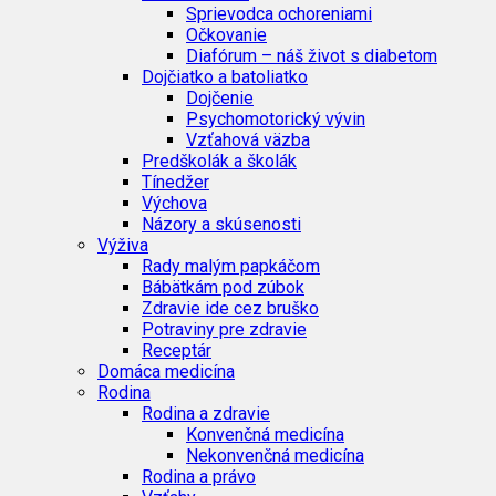
Sprievodca ochoreniami
Očkovanie
Diafórum – náš život s diabetom
Dojčiatko a batoliatko
Dojčenie
Psychomotorický vývin
Vzťahová väzba
Predškolák a školák
Tínedžer
Výchova
Názory a skúsenosti
Výživa
Rady malým papkáčom
Bábätkám pod zúbok
Zdravie ide cez bruško
Potraviny pre zdravie
Receptár
Domáca medicína
Rodina
Rodina a zdravie
Konvenčná medicína
Nekonvenčná medicína
Rodina a právo