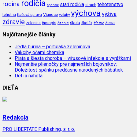
rodičia
rodina
tehotenstvo
starí rodičia
spánok
strach
výchova
výživa
Vianoce
tehotná
tlačová správa
vzťahy
zdravie
škola
žena
zelenina
časopis
čítanie
školák
šťastie
Najčítanejšie články
Jedlá burina – portulaka zeleninová
Vakcíny očami chemika
Piata a šiesta choroba – vírusové infekcie s vyrážkami
Najmenšie plienočky pre najmenších bojovníkov:
Dôležitosť spánku predčasne narodených bábätiek
Deti a nahota
DIEŤA
Redakcia
PRO LIBERTATE Publishing, s. r. o.