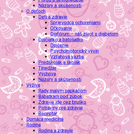
Názory a skúsenosti
O deťoch
Deti a zdravie
Sprievodca ochoreniami
Očkovanie
Diafórum – náš život s diabetom
Dojčiatko a batoliatko
Dojčenie
Psychomotorický vývin
Vzťahová väzba
Predškolák a školák
Tínedžer
Výchova
Názory a skúsenosti
Výživa
Rady malým papkáčom
Bábätkám pod zúbok
Zdravie ide cez bruško
Potraviny pre zdravie
Receptár
Domáca medicína
Rodina
Rodina a zdravie