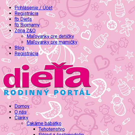
Prihlásenie / Účet
Registrácia
fb Dieťa
fb Biomamy
Zóna Z&O
Maľovanky pre detičky
Maľovanky pre mamičky
Blog
Registrácia
Domov
O nás
Články
Čakáme bábätko
Tehotenstvo
Pôrod a šestonedelie