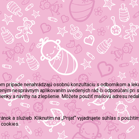
om prípade nenahrádzajú osobnú konzultáciu s odborníkom a lek
eným nesprávnym aplikovaním uvedených rád či odporúčaní pri s
mienky a návrhy na zlepšenie. Môžete použiť mailovú adresu reda
ok a služieb. Kliknutím na „Prijať“ vyjadrujete súhlas s použit
 cookies.