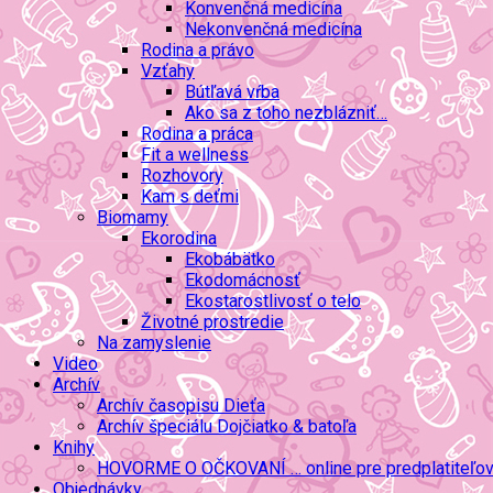
Konvenčná medicína
Nekonvenčná medicína
Rodina a právo
Vzťahy
Bútľavá vŕba
Ako sa z toho nezblázniť…
Rodina a práca
Fit a wellness
Rozhovory
Kam s deťmi
Biomamy
Ekorodina
Ekobábätko
Ekodomácnosť
Ekostarostlivosť o telo
Životné prostredie
Na zamyslenie
Video
Archív
Archív časopisu Dieťa
Archív špeciálu Dojčiatko & batoľa
Knihy
HOVORME O OČKOVANÍ … online pre predplatiteľo
Objednávky