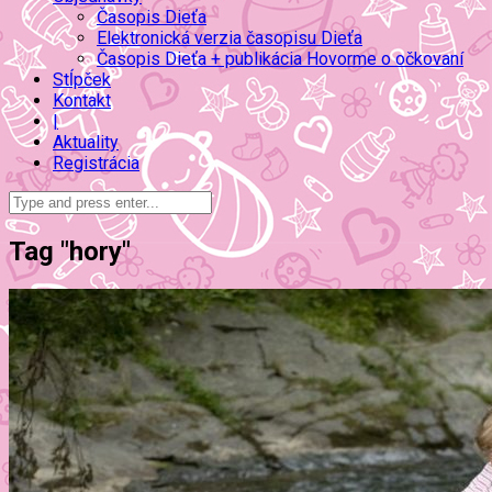
Časopis Dieťa
Elektronická verzia časopisu Dieťa
Časopis Dieťa + publikácia Hovorme o očkovaní
Stĺpček
Kontakt
|
Aktuality
Registrácia
Tag "hory"