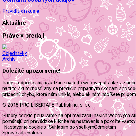
Pravidlá diskusie
Aktuálne
Práve v predaji
Objednávky
Archív
Dôležité upozornenie!
Rady a odporúčania uvádzané na tejto webovej stránke v žiadn
na túto skutočnosť, aby sa predišlo prípadným škodám spôsob
prípadnú chybu, ktorá nám unikla, alebo ak nám napíšete pripo
© 2018 PRO LIBERTATE Publishing, s. r. o.
Súbory cookie používame na optimalizáciu našich webových strán
pomáhajú pri prevádzke kliknite na nastavenia a povoľte všetky
Nastavanie cookies
Súhlasím so všetkým
Odmietam
Spravovať cookies