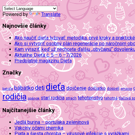
Powered by
Translate
Najnovšie články
Ako naučiť dieťa lyžovať: metodika, prvé kroky a praktické
Ako si vytvoriť osobný plán regenerácie po náročnom ob
Kam vyraziť, keď už nechcete ďalšiu „obyčajnú“ dovolenk
Aktuálne Dieťa č. 5 – 6 –7/2026
Predplatné magazínu Dieťa
Značky
dieťa
deti
bábätko
dojčenie
dojčiatko
batoľa
dospelí
emócie
rodičia
tehotenstvo
starí rodičia
tehotná
spánok
strach
tlačová s
Najčítanejšie články
Jedlá burina – portulaka zeleninová
Vakcíny očami chemika
Piata a šiesta choroba – vírusové infekcie s vyrážkami