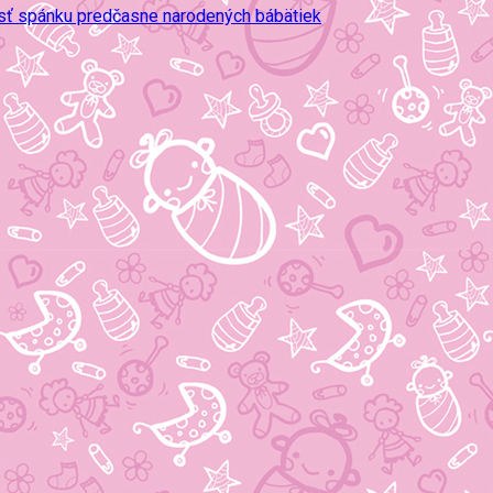
osť spánku predčasne narodených bábätiek