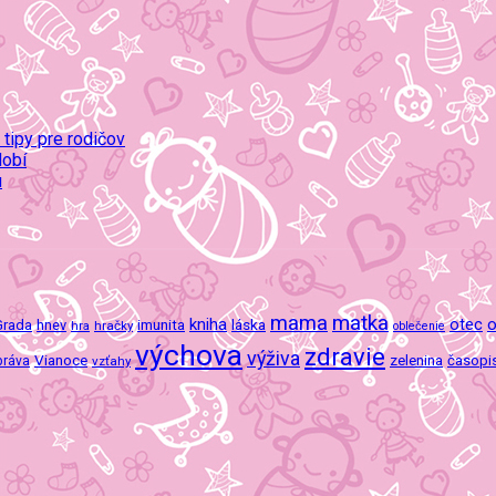
 tipy pre rodičov
dobí
u
mama
matka
kniha
o
imunita
láska
otec
Grada
hnev
hra
hračky
oblečenie
výchova
zdravie
výživa
Vianoce
zelenina
časopi
práva
vzťahy