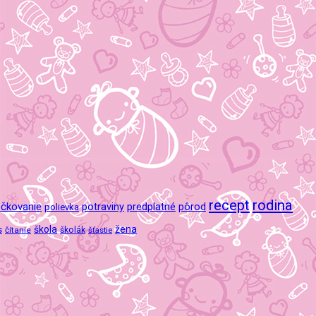
recept
rodina
čkovanie
potraviny
predplatné
pôrod
polievka
škola
žena
s
čítanie
školák
šťastie