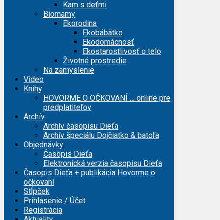
Kam s deťmi
Biomamy
Ekorodina
Ekobábätko
Ekodomácnosť
Ekostarostlivosť o telo
Životné prostredie
Na zamyslenie
Video
Knihy
HOVORME O OČKOVANÍ … online pre
predplatiteľov
Archív
Archív časopisu Dieťa
Archív špeciálu Dojčiatko & batoľa
Objednávky
Časopis Dieťa
Elektronická verzia časopisu Dieťa
Časopis Dieťa + publikácia Hovorme o
očkovaní
Stĺpček
Prihlásenie / Účet
Registrácia
Aktuality