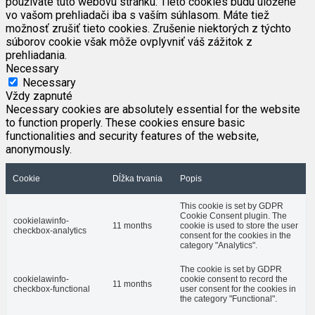
používate túto webovú stránku. Tieto cookies budú uložené
vo vašom prehliadači iba s vaším súhlasom. Máte tiež
možnosť zrušiť tieto cookies. Zrušenie niektorých z týchto
súborov cookie však môže ovplyvniť váš zážitok z
prehliadania.
Necessary
Necessary
Vždy zapnuté
Necessary cookies are absolutely essential for the website
to function properly. These cookies ensure basic
functionalities and security features of the website,
anonymously.
Cookie
Dĺžka trvania
Popis
This cookie is set by GDPR
Cookie Consent plugin. The
cookielawinfo-
11 months
cookie is used to store the user
checkbox-analytics
consent for the cookies in the
category "Analytics".
The cookie is set by GDPR
cookielawinfo-
cookie consent to record the
11 months
checkbox-functional
user consent for the cookies in
the category "Functional".