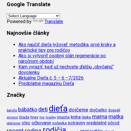
Google Translate
Powered by
Translate
Najnovšie články
Ako naučiť dieťa lyžovať: metodika, prvé kroky a
praktické tipy pre rodičov
Ako si vytvoriť osobný plán regenerácie po
náročnom období
Kam vyraziť, keď už nechcete ďalšiu „obyčajnú“
dovolenku
Aktuálne Dieťa č. 5 – 6 –7/2026
Predplatné magazínu Dieťa
Značky
dieťa
deti
bábätko
dojčenie
dojčiatko
batoľa
dospelí
mama
matka
kniha
imunita
láska
Grada
hnev
emócie
hra
hračky
očkovanie
potraviny
predplatné
otec
pôrod
polievka
oblečenie
rodičia
recept
rodina