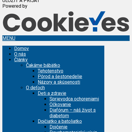
ULOŽIŤ A PRIJAŤ
Powered by
MENU
Domov
O nás
Články
Čakáme bábätko
Tehotenstvo
Pôrod a šestonedelie
Názory a skúsenosti
O deťoch
Deti a zdravie
Sprievodca ochoreniami
Očkovanie
Diafórum – náš život s
diabetom
Dojčiatko a batoliatko
Dojčenie