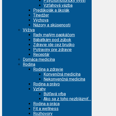
Psychomotorický vývin
Vzťahová väzba
Predškolák a školák
Tínedžer
Výchova
Názory a skúsenosti
Výživa
Rady malým papkáčom
Bábätkám pod zúbok
Zdravie ide cez bruško
Potraviny pre zdravie
Receptár
Domáca medicína
Rodina
Rodina a zdravie
Konvenčná medicína
Nekonvenčná medicína
Rodina a právo
Vzťahy
Bútľavá vŕba
Ako sa z toho nezblázniť…
Rodina a práca
Fit a wellness
Rozhovory