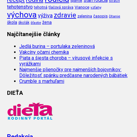
starí rodičia
spánok
strach
tehotenstvo
Vianoce
tehotná
tlačová správa
vzťahy
výchova
zdravie
výživa
zelenina
časopis
čítanie
škola
žena
školák
šťastie
Najčítanejšie články
Jedlá burina – portulaka zeleninová
Vakcíny očami chemika
Piata a šiesta choroba – vírusové infekcie s
vyrážkami
Najmenšie plienočky pre najmenších bojovníkov:
Dôležitosť spánku predčasne narodených bábätiek
Crumble s marhuľami
DIEŤA
Redakcia