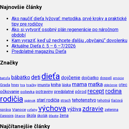
Najnovšie články
Ako naučiť dieťa lyžovať: metodika, prvé kroky a praktické
tipy pre rodičov
Ako si vytvoriť osobný plán regenerácie po náročnom
období
Kam vyraziť, keď už nechcete ďalšiu „obyčajnú“ dovolenku
Aktuálne Dieťa č. 5 – 6 –7/2026
Predplatné magazínu Dieťa
Značky
dieťa
deti
bábätko
dojčenie
dojčiatko
batoľa
dospelí
emócie
mama
matka
kniha
imunita
láska
otec
Grada
hnev
hra
hračky
oblečenie
recept
rodina
očkovanie
potraviny
predplatné
pôrod
polievka
rodičia
tehotenstvo
starí rodičia
tehotná
spánok
strach
tlačová
výchova
zdravie
výživa
Vianoce
zelenina
správa
vzťahy
škola
žena
časopis
čítanie
školák
šťastie
Najčítanejšie články