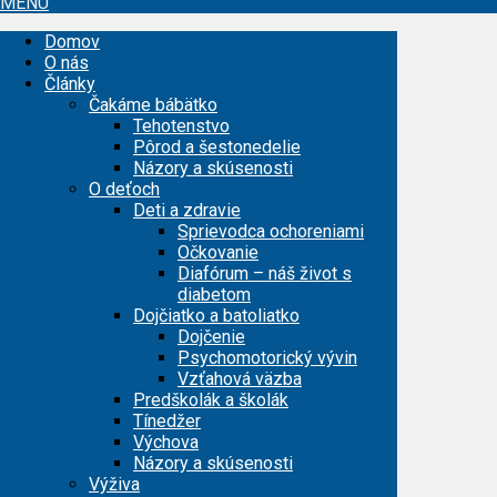
MENU
Domov
O nás
Články
Čakáme bábätko
Tehotenstvo
Pôrod a šestonedelie
Názory a skúsenosti
O deťoch
Deti a zdravie
Sprievodca ochoreniami
Očkovanie
Diafórum – náš život s
diabetom
Dojčiatko a batoliatko
Dojčenie
Psychomotorický vývin
Vzťahová väzba
Predškolák a školák
Tínedžer
Výchova
Názory a skúsenosti
Výživa