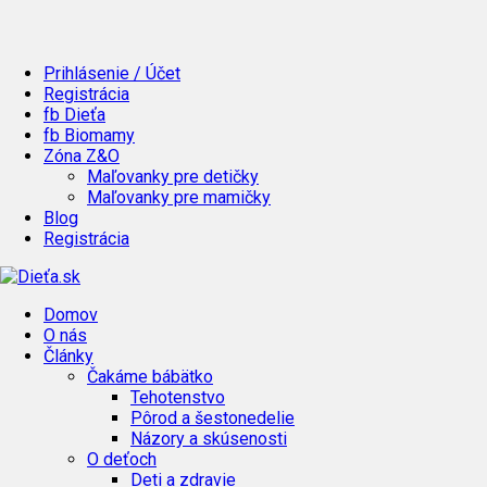
Prihlásenie / Účet
Registrácia
fb Dieťa
fb Biomamy
Zóna Z&O
Maľovanky pre detičky
Maľovanky pre mamičky
Blog
Registrácia
Domov
O nás
Články
Čakáme bábätko
Tehotenstvo
Pôrod a šestonedelie
Názory a skúsenosti
O deťoch
Deti a zdravie