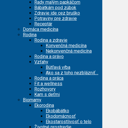
Rady malým papkáčom
Bábätkám pod zúbok
Zdravie ide cez bruško
Potraviny pre zdravie
Receptár
Domáca medicína
Rodina
Rodina a zdravie
Konvenčná medicína
Nekonvenčná medicína
Rodina a právo
Vzťahy
Bútľavá vŕba
Ako sa z toho nezblázniť…
Rodina a práca
Fit a wellness
Rozhovory
Kam s deťmi
Biomamy
Ekorodina
Ekobábätko
Ekodomácnosť
Ekostarostlivosť o telo
Životné prostredie