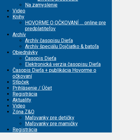
Na zamyslenie
Video
Knihy
HOVORME O OČKOVANÍ … online pre
predplatiteľov
Archív
Archív časopisu Dieťa
Archív špeciálu Dojčiatko & batoľa
Objednávky
Časopis Dieťa
Elektronická verzia časopisu Dieťa
Časopis Dieťa + publikácia Hovorme o
očkovaní
Stĺpček
Prihlásenie / Účet
Registrácia
Aktuality
Video
Zóna Z&O
Maľovanky pre detičky
Maľovanky pre mamičky
Registrácia