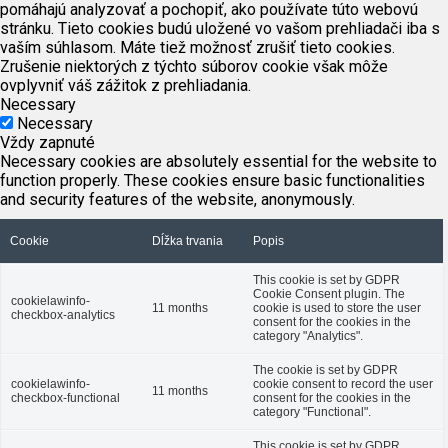
pomáhajú analyzovať a pochopiť, ako používate túto webovú
stránku. Tieto cookies budú uložené vo vašom prehliadači iba s
vaším súhlasom. Máte tiež možnosť zrušiť tieto cookies.
Zrušenie niektorých z týchto súborov cookie však môže
ovplyvniť váš zážitok z prehliadania.
Necessary
Necessary
Vždy zapnuté
Necessary cookies are absolutely essential for the website to
function properly. These cookies ensure basic functionalities
and security features of the website, anonymously.
Cookie
Dĺžka trvania
Popis
This cookie is set by GDPR
Cookie Consent plugin. The
cookielawinfo-
11 months
cookie is used to store the user
checkbox-analytics
consent for the cookies in the
category "Analytics".
The cookie is set by GDPR
cookielawinfo-
cookie consent to record the user
11 months
checkbox-functional
consent for the cookies in the
category "Functional".
This cookie is set by GDPR