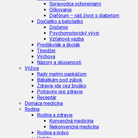
Sprievodca ochoreniami
Očkovanie
Diafórum – náš život s diabetom
Dojčiatko a batoliatko
Dojčenie
Psychomotorický vývin
Vzťahová väzba
Predškolák a školák
Tínedžer
Výchova
Názory a skúsenosti
Výživa
Rady malým papkáčom
Bábätkám pod zúbok
Zdravie ide cez bruško
Potraviny pre zdravie
Receptár
Domáca medicína
Rodina
Rodina a zdravie
Konvenčná medicína
Nekonvenčná medicína
Rodina a právo