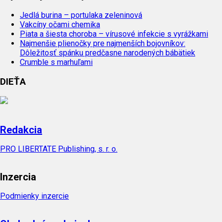
Jedlá burina – portulaka zeleninová
Vakcíny očami chemika
Piata a šiesta choroba – vírusové infekcie s vyrážkami
Najmenšie plienočky pre najmenších bojovníkov:
Dôležitosť spánku predčasne narodených bábätiek
Crumble s marhuľami
DIEŤA
Redakcia
PRO LIBERTATE Publishing, s. r. o.
Inzercia
Podmienky inzercie