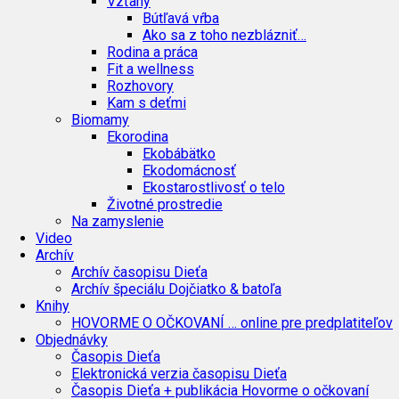
Vzťahy
Bútľavá vŕba
Ako sa z toho nezblázniť…
Rodina a práca
Fit a wellness
Rozhovory
Kam s deťmi
Biomamy
Ekorodina
Ekobábätko
Ekodomácnosť
Ekostarostlivosť o telo
Životné prostredie
Na zamyslenie
Video
Archív
Archív časopisu Dieťa
Archív špeciálu Dojčiatko & batoľa
Knihy
HOVORME O OČKOVANÍ … online pre predplatiteľov
Objednávky
Časopis Dieťa
Elektronická verzia časopisu Dieťa
Časopis Dieťa + publikácia Hovorme o očkovaní