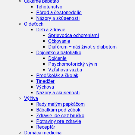
Čakáme bábätko
Tehotenstvo
Pôrod a šestonedelie
Názory a skúsenosti
O deťoch
Deti a zdravie
Sprievodca ochoreniami
Očkovanie
Diafórum – náš život s diabetom
Dojčiatko a batoliatko
Dojčenie
Psychomotorický vývin
Vzťahová väzba
Predškolák a školák
Tínedžer
Výchova
Názory a skúsenosti
Výživa
Rady malým papkáčom
Bábätkám pod zúbok
Zdravie ide cez bruško
Potraviny pre zdravie
Receptár
Domáca medicína