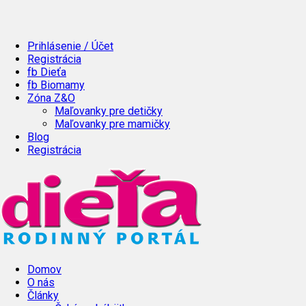
Prihlásenie / Účet
Registrácia
fb Dieťa
fb Biomamy
Zóna Z&O
Maľovanky pre detičky
Maľovanky pre mamičky
Blog
Registrácia
Domov
O nás
Články