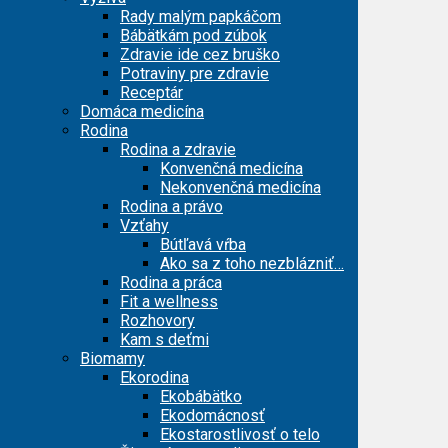
Rady malým papkáčom
Bábätkám pod zúbok
Zdravie ide cez bruško
Potraviny pre zdravie
Receptár
Domáca medicína
Rodina
Rodina a zdravie
Konvenčná medicína
Nekonvenčná medicína
Rodina a právo
Vzťahy
Bútľavá vŕba
Ako sa z toho nezblázniť…
Rodina a práca
Fit a wellness
Rozhovory
Kam s deťmi
Biomamy
Ekorodina
Ekobábätko
Ekodomácnosť
Ekostarostlivosť o telo