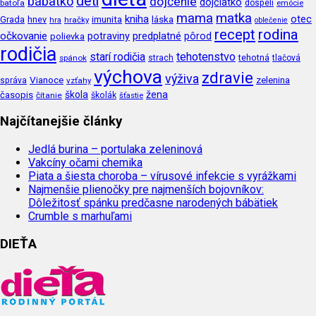
deti
bábätko
dojčenie
dojčiatko
batoľa
dospelí
emócie
mama
matka
kniha
imunita
láska
otec
Grada
hnev
hra
hračky
oblečenie
recept
rodina
očkovanie
potraviny
predplatné
pôrod
polievka
rodičia
tehotenstvo
starí rodičia
tehotná
spánok
strach
tlačová
výchova
zdravie
výživa
Vianoce
zelenina
správa
vzťahy
škola
žena
časopis
čítanie
školák
šťastie
Najčítanejšie články
Jedlá burina – portulaka zeleninová
Vakcíny očami chemika
Piata a šiesta choroba – vírusové infekcie s vyrážkami
Najmenšie plienočky pre najmenších bojovníkov:
Dôležitosť spánku predčasne narodených bábätiek
Crumble s marhuľami
DIEŤA