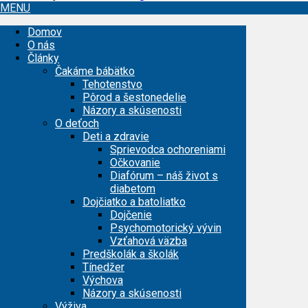
MENU
Domov
O nás
Články
Čakáme bábätko
Tehotenstvo
Pôrod a šestonedelie
Názory a skúsenosti
O deťoch
Deti a zdravie
Sprievodca ochoreniami
Očkovanie
Diafórum – náš život s
diabetom
Dojčiatko a batoliatko
Dojčenie
Psychomotorický vývin
Vzťahová väzba
Predškolák a školák
Tínedžer
Výchova
Názory a skúsenosti
Výživa