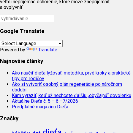
veľmi nepríjemné ochorenie, ktoré môže znepríjemniť
a ovplyvniť
Google Translate
Powered by
Translate
Najnovšie články
Ako naučiť dieťa lyžovať: metodika, prvé kroky a praktické
tipy pre rodičov
Ako si vytvoriť osobný plán regenerácie po náročnom
období
Kam vyraziť, keď už nechcete ďalšiu „obyčajnú“ dovolenku
Aktuálne Dieťa č. 5 – 6 –7/2026
Predplatné magazínu Dieťa
Značky
dieťa