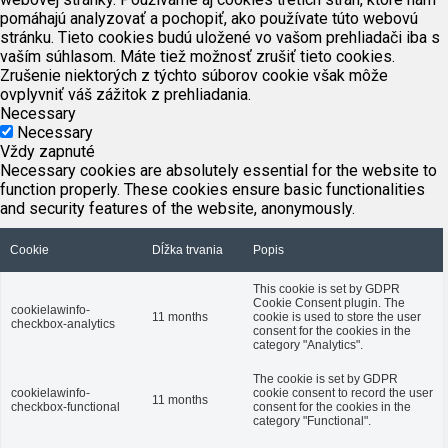
pomáhajú analyzovať a pochopiť, ako používate túto webovú
stránku. Tieto cookies budú uložené vo vašom prehliadači iba s
vaším súhlasom. Máte tiež možnosť zrušiť tieto cookies.
Zrušenie niektorých z týchto súborov cookie však môže
ovplyvniť váš zážitok z prehliadania.
Necessary
Necessary
Vždy zapnuté
Necessary cookies are absolutely essential for the website to
function properly. These cookies ensure basic functionalities
and security features of the website, anonymously.
Cookie
Dĺžka trvania
Popis
This cookie is set by GDPR
Cookie Consent plugin. The
cookielawinfo-
11 months
cookie is used to store the user
checkbox-analytics
consent for the cookies in the
category "Analytics".
The cookie is set by GDPR
cookielawinfo-
cookie consent to record the user
11 months
checkbox-functional
consent for the cookies in the
category "Functional".