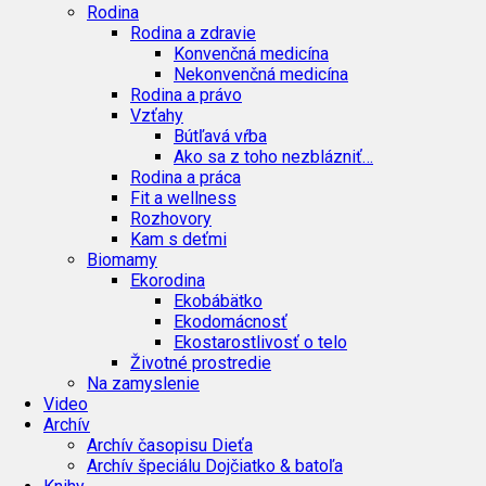
Rodina
Rodina a zdravie
Konvenčná medicína
Nekonvenčná medicína
Rodina a právo
Vzťahy
Bútľavá vŕba
Ako sa z toho nezblázniť…
Rodina a práca
Fit a wellness
Rozhovory
Kam s deťmi
Biomamy
Ekorodina
Ekobábätko
Ekodomácnosť
Ekostarostlivosť o telo
Životné prostredie
Na zamyslenie
Video
Archív
Archív časopisu Dieťa
Archív špeciálu Dojčiatko & batoľa