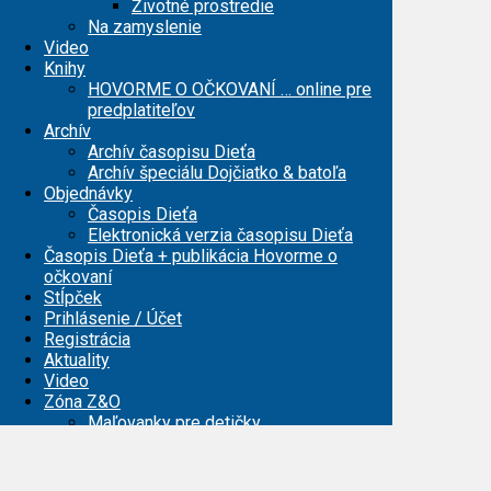
Životné prostredie
Na zamyslenie
Video
Knihy
HOVORME O OČKOVANÍ … online pre
predplatiteľov
Archív
Archív časopisu Dieťa
Archív špeciálu Dojčiatko & batoľa
Objednávky
Časopis Dieťa
Elektronická verzia časopisu Dieťa
Časopis Dieťa + publikácia Hovorme o
očkovaní
Stĺpček
Prihlásenie / Účet
Registrácia
Aktuality
Video
Zóna Z&O
Maľovanky pre detičky
Maľovanky pre mamičky
Registrácia