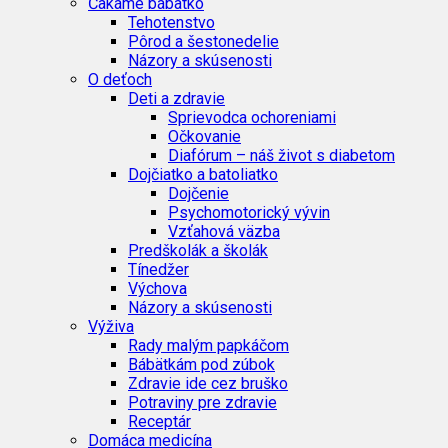
Čakáme bábätko
Tehotenstvo
Pôrod a šestonedelie
Názory a skúsenosti
O deťoch
Deti a zdravie
Sprievodca ochoreniami
Očkovanie
Diafórum – náš život s diabetom
Dojčiatko a batoliatko
Dojčenie
Psychomotorický vývin
Vzťahová väzba
Predškolák a školák
Tínedžer
Výchova
Názory a skúsenosti
Výživa
Rady malým papkáčom
Bábätkám pod zúbok
Zdravie ide cez bruško
Potraviny pre zdravie
Receptár
Domáca medicína