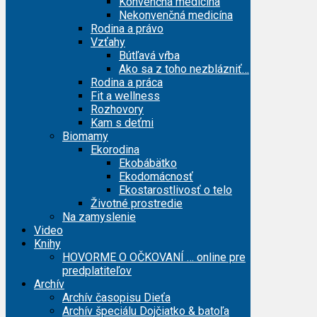
Konvenčná medicína
Nekonvenčná medicína
Rodina a právo
Vzťahy
Bútľavá vŕba
Ako sa z toho nezblázniť…
Rodina a práca
Fit a wellness
Rozhovory
Kam s deťmi
Biomamy
Ekorodina
Ekobábätko
Ekodomácnosť
Ekostarostlivosť o telo
Životné prostredie
Na zamyslenie
Video
Knihy
HOVORME O OČKOVANÍ … online pre
predplatiteľov
Archív
Archív časopisu Dieťa
Archív špeciálu Dojčiatko & batoľa