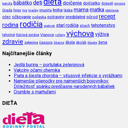
dieťa
deti
bábätko
dojčenie
dojčiatko
batoľa
dospelí
emócie
mama
matka
kniha
imunita
láska
Grada
hnev
hra
hračky
oblečenie
recept
očkovanie
potraviny
predplatné
otec
pôrod
polievka
rodičia
rodina
tehotenstvo
starí rodičia
spánok
strach
výchova
výživa
Vianoce
tehotná
tlačová správa
vzťahy
zdravie
škola
žena
zelenina
časopis
čítanie
školák
šťastie
Najčítanejšie články
Jedlá burina – portulaka zeleninová
Vakcíny očami chemika
Piata a šiesta choroba – vírusové infekcie s vyrážkami
Najmenšie plienočky pre najmenších bojovníkov:
Dôležitosť spánku predčasne narodených bábätiek
Crumble s marhuľami
DIEŤA