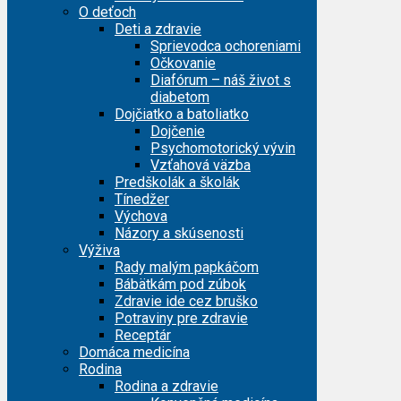
O deťoch
Deti a zdravie
Sprievodca ochoreniami
Očkovanie
Diafórum – náš život s
diabetom
Dojčiatko a batoliatko
Dojčenie
Psychomotorický vývin
Vzťahová väzba
Predškolák a školák
Tínedžer
Výchova
Názory a skúsenosti
Výživa
Rady malým papkáčom
Bábätkám pod zúbok
Zdravie ide cez bruško
Potraviny pre zdravie
Receptár
Domáca medicína
Rodina
Rodina a zdravie