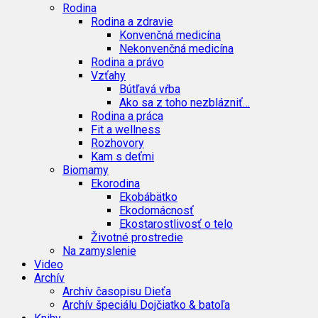
Rodina
Rodina a zdravie
Konvenčná medicína
Nekonvenčná medicína
Rodina a právo
Vzťahy
Bútľavá vŕba
Ako sa z toho nezblázniť…
Rodina a práca
Fit a wellness
Rozhovory
Kam s deťmi
Biomamy
Ekorodina
Ekobábätko
Ekodomácnosť
Ekostarostlivosť o telo
Životné prostredie
Na zamyslenie
Video
Archív
Archív časopisu Dieťa
Archív špeciálu Dojčiatko & batoľa