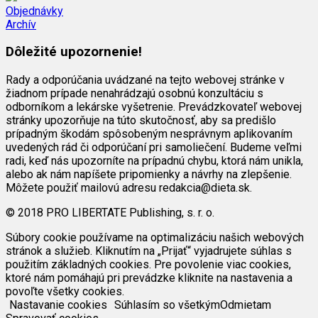
Objednávky
Archív
Dôležité upozornenie!
Rady a odporúčania uvádzané na tejto webovej stránke v
žiadnom prípade nenahrádzajú osobnú konzultáciu s
odborníkom a lekárske vyšetrenie. Prevádzkovateľ webovej
stránky upozorňuje na túto skutočnosť, aby sa predišlo
prípadným škodám spôsobeným nesprávnym aplikovaním
uvedených rád či odporúčaní pri samoliečení. Budeme veľmi
radi, keď nás upozorníte na prípadnú chybu, ktorá nám unikla,
alebo ak nám napíšete pripomienky a návrhy na zlepšenie.
Môžete použiť mailovú adresu redakcia@dieta.sk.
© 2018 PRO LIBERTATE Publishing, s. r. o.
Súbory cookie používame na optimalizáciu našich webových
stránok a služieb. Kliknutím na „Prijať“ vyjadrujete súhlas s
použitím základných cookies. Pre povolenie viac cookies,
ktoré nám pomáhajú pri prevádzke kliknite na nastavenia a
povoľte všetky cookies.
Nastavanie cookies
Súhlasím so všetkým
Odmietam