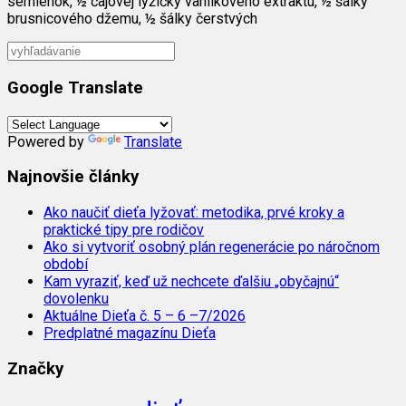
semienok, ½ čajovej lyžičky vanilkového extraktu, ½ šálky
brusnicového džemu, ½ šálky čerstvých
Google Translate
Powered by
Translate
Najnovšie články
Ako naučiť dieťa lyžovať: metodika, prvé kroky a
praktické tipy pre rodičov
Ako si vytvoriť osobný plán regenerácie po náročnom
období
Kam vyraziť, keď už nechcete ďalšiu „obyčajnú“
dovolenku
Aktuálne Dieťa č. 5 – 6 –7/2026
Predplatné magazínu Dieťa
Značky