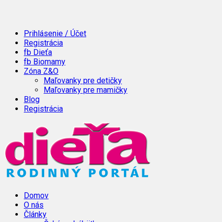
Prihlásenie / Účet
Registrácia
fb Dieťa
fb Biomamy
Zóna Z&O
Maľovanky pre detičky
Maľovanky pre mamičky
Blog
Registrácia
Domov
O nás
Články