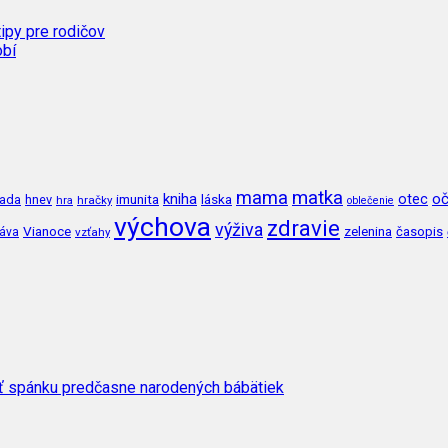
tipy pre rodičov
obí
mama
matka
kniha
oč
imunita
láska
otec
ada
hnev
hra
hračky
oblečenie
výchova
zdravie
výživa
Vianoce
zelenina
časopis
ráva
vzťahy
sť spánku predčasne narodených bábätiek