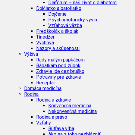
Diafórum – náš život s diabetom
Dojčiatko a batoliatko
Dojčenie
Psychomotorický vývin
Vzťahová väzba
Predškolák a školák
Tínedžer
Výchova
Názory a skúsenosti
Výživa
Rady malým papkáčom
Bábätkám pod zúbok
Zdravie ide cez bruško
Potraviny pre zdravie
Receptár
Domáca medicína
Rodina
Rodina a zdravie
Konvenčná medicína
Nekonvenčná medicína
Rodina a právo
Vzťahy
Bútľavá vŕba
Ako sa z toho nezblázniť…