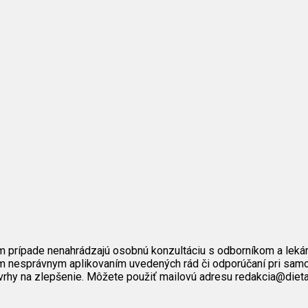
m prípade nenahrádzajú osobnú konzultáciu s odborníkom a leká
 nesprávnym aplikovaním uvedených rád či odporúčaní pri samol
ávrhy na zlepšenie. Môžete použiť mailovú adresu redakcia@dieta