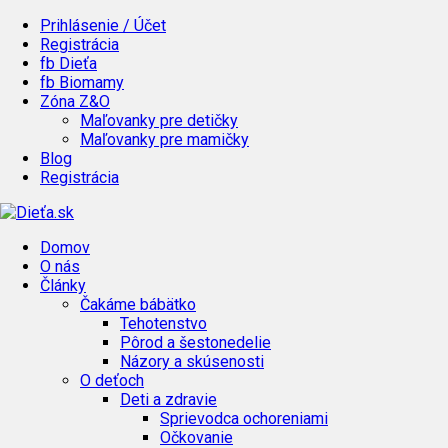
Prihlásenie / Účet
Registrácia
fb Dieťa
fb Biomamy
Zóna Z&O
Maľovanky pre detičky
Maľovanky pre mamičky
Blog
Registrácia
Domov
O nás
Články
Čakáme bábätko
Tehotenstvo
Pôrod a šestonedelie
Názory a skúsenosti
O deťoch
Deti a zdravie
Sprievodca ochoreniami
Očkovanie