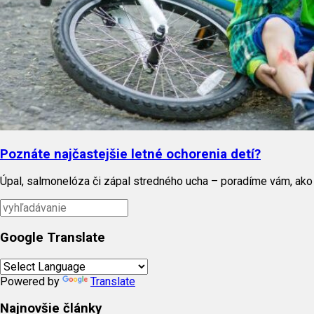
Poznáte najčastejšie letné ochorenia detí?
Úpal, salmonelóza či zápal stredného ucha – poradíme vám, ako i
Google Translate
Powered by
Translate
Najnovšie články