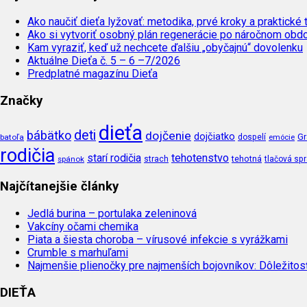
Ako naučiť dieťa lyžovať: metodika, prvé kroky a praktické 
Ako si vytvoriť osobný plán regenerácie po náročnom obd
Kam vyraziť, keď už nechcete ďalšiu „obyčajnú“ dovolenku
Aktuálne Dieťa č. 5 – 6 –7/2026
Predplatné magazínu Dieťa
Značky
dieťa
deti
bábätko
dojčenie
dojčiatko
Gr
batoľa
dospelí
emócie
rodičia
tehotenstvo
starí rodičia
tehotná
spánok
strach
tlačová sp
Najčítanejšie články
Jedlá burina – portulaka zeleninová
Vakcíny očami chemika
Piata a šiesta choroba – vírusové infekcie s vyrážkami
Crumble s marhuľami
Najmenšie plienočky pre najmenších bojovníkov: Dôležito
DIEŤA