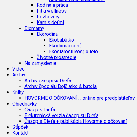
Rodina a práca
Fit a wellness
Rozhovory
Kam s deťmi
Biomamy
Ekorodina
Ekobábätko
Ekodomácnosť
Ekostarostlivosť o telo
Životné prostredie
Na zamyslenie
Video
Archív
Archív časopisu Dieťa
Archív špeciálu Dojčiatko & batoľa
Knihy
HOVORME O OČKOVANÍ … online pre predplatiteľov
Objednávky
Časopis Dieťa
Elektronická verzia časopisu Dieťa
Časopis Dieťa + publikácia Hovorme o očkovaní
Stĺpček
Kontakt