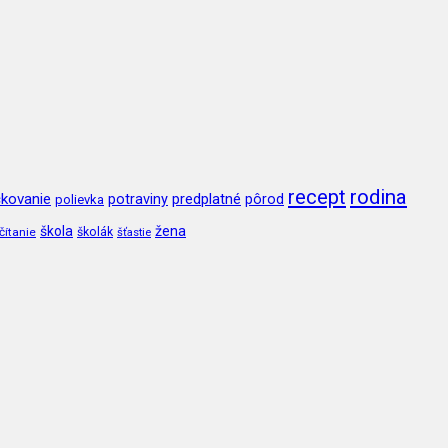
recept
rodina
kovanie
potraviny
predplatné
pôrod
polievka
škola
žena
čítanie
školák
šťastie