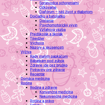
Sprievodca ochoreniami
Očkovanie
Diafórum – náš život s diabetom
Dojčiatko a batoliatko
Dojčenie
Psychomotorický vývin
Vzťahová väzba
Predškolák a školák
Tínedžer
Výchova
Názory a skúsenosti
Výživa
Rady malým papkáčom
Bábätkám pod zúbok
Zdravie ide cez bruško
Potraviny pre zdravie
Receptár
Domáca medicína
Rodina
Rodina a zdravie
Konvenčná medicína
Nekonvenčná medicína
Rodina a právo