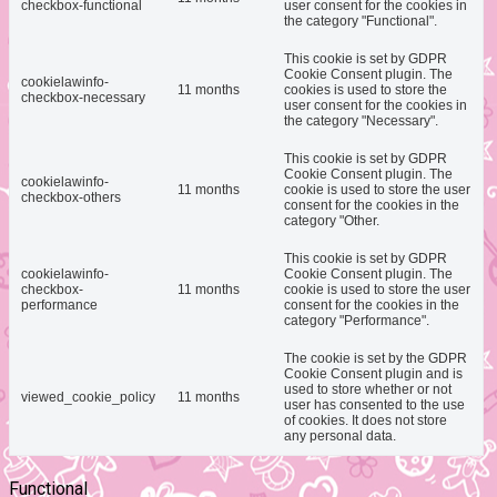
checkbox-functional
user consent for the cookies in
the category "Functional".
This cookie is set by GDPR
Cookie Consent plugin. The
cookielawinfo-
11 months
cookies is used to store the
checkbox-necessary
user consent for the cookies in
the category "Necessary".
This cookie is set by GDPR
Cookie Consent plugin. The
cookielawinfo-
11 months
cookie is used to store the user
checkbox-others
consent for the cookies in the
category "Other.
This cookie is set by GDPR
cookielawinfo-
Cookie Consent plugin. The
checkbox-
11 months
cookie is used to store the user
performance
consent for the cookies in the
category "Performance".
The cookie is set by the GDPR
Cookie Consent plugin and is
used to store whether or not
viewed_cookie_policy
11 months
user has consented to the use
of cookies. It does not store
any personal data.
Functional