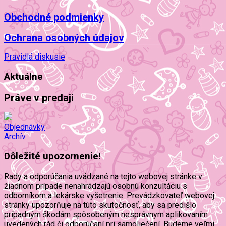
Obchodné podmienky
Ochrana osobných údajov
Pravidlá diskusie
Aktuálne
Práve v predaji
Objednávky
Archív
Dôležité upozornenie!
Rady a odporúčania uvádzané na tejto webovej stránke v
žiadnom prípade nenahrádzajú osobnú konzultáciu s
odborníkom a lekárske vyšetrenie. Prevádzkovateľ webovej
stránky upozorňuje na túto skutočnosť, aby sa predišlo
prípadným škodám spôsobeným nesprávnym aplikovaním
uvedených rád či odporúčaní pri samoliečení. Budeme veľmi