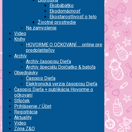
Ekobábätko
Ekodomácnosť
Ekostarostlivosť o telo
Životné prostredie
Na zamyslenie
Video
Knihy
HOVORME O OČKOVANÍ … online pre
predplatiteľov
Archív
Archív časopisu Dieťa
Archív špeciálu Dojčiatko & batoľa
Objednávky
Časopis Dieťa
Elektronická verzia časopisu Dieťa
Časopis Dieťa + publikácia Hovorme o
očkovaní
Stĺpček
Prihlásenie / Účet
Registrácia
Aktuality
Video
Zóna Z&O