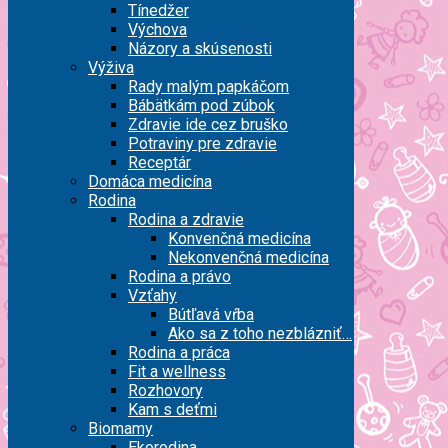
Tínedžer
Výchova
Názory a skúsenosti
Výživa
Rady malým papkáčom
Bábätkám pod zúbok
Zdravie ide cez bruško
Potraviny pre zdravie
Receptár
Domáca medicína
Rodina
Rodina a zdravie
Konvenčná medicína
Nekonvenčná medicína
Rodina a právo
Vzťahy
Bútľavá vŕba
Ako sa z toho nezblázniť…
Rodina a práca
Fit a wellness
Rozhovory
Kam s deťmi
Biomamy
Ekorodina