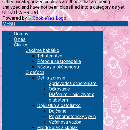
Other uncategorized cookies are those that are being
analyzed and have not been classified into a category as yet.
ULOŽIŤ A PRIJAŤ
Powered by
MENU
Domov
O nás
Články
Čakáme bábätko
Tehotenstvo
Pôrod a šestonedelie
Názory a skúsenosti
O deťoch
Deti a zdravie
Sprievodca ochoreniami
Očkovanie
Diafórum – náš život s
diabetom
Dojčiatko a batoliatko
Dojčenie
Psychomotorický vývin
Vzťahová väzba
Predškolák a školák