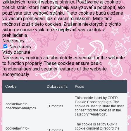
základných funkcií webovej stránky. Používame aj cookies
tretích strán, ktoré nám pomáhajú analyzovať a pochopiť, ako
používate túto webovú stránku. Tieto cookies budú uložené
vo vašom prehliadači iba s vaším súhlasom. Máte tiež
možnosť zrušiť tieto cookies. Zrušenie niektorých z týchto
súborov cookie však môže ovplyvniť váš zážitok z
prehliadania.
Necessary
Necessary
Vždy zapnuté
Necessary cookies are absolutely essential for the website
to function properly. These cookies ensure basic
functionalities and security features of the website,
anonymously.
Cookie
Dĺžka trvania
Popis
This cookie is set by GDPR
Cookie Consent plugin. The
cookielawinfo-
11 months
cookie is used to store the user
checkbox-analytics
consent for the cookies in the
category "Analytics".
The cookie is set by GDPR
cookielawinfo-
cookie consent to record the
11 months