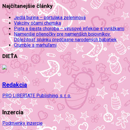
Najčítanejšie články
Jedlá burina – portulaka zeleninová
Vakcíny očami chemika
Piata a šiesta choroba – vírusové infekcie s vyrážkami
Najmenšie plienočky pre najmenších bojovníkov:
Dôležitosť spánku predčasne narodených bábätiek
Crumble s marhuľami
DIEŤA
Redakcia
PRO LIBERTATE Publishing, s. r. o.
Inzercia
Podmienky inzercie