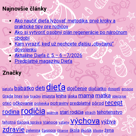
Najnovšie články
Ako naučiť dieťa lyžovať: metodika, prvé kroky a
praktické tipy pre rodičov
Ako si vytvoriť osobný plán regenerácie po náročnom
období
Kam vyraziť, keď už nechcete ďalšiu „obyčajnú“
dovolenku
Aktuálne Dieťa č. 5 – 6 –7/2026
Predplatné magazínu Dieťa
Značky
dieťa
deti
bábätko
dojčenie
dojčiatko
batoľa
dospelí
emócie
mama
matka
kniha
imunita
láska
Grada
hnev
hra
hračky
oblečenie
recept
očkovanie
potraviny
predplatné
otec
pôrod
polievka
rodičia
rodina
tehotenstvo
starí rodičia
spánok
strach
výchova
výživa
Vianoce
tehotná
tlačová správa
vzťahy
zdravie
škola
žena
zelenina
časopis
čítanie
školák
šťastie