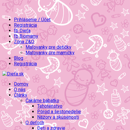
Prihlásenie / Účet
Registrácia
fb Dieťa
fb Biomamy
Zóna Z&O
Maľovanky pre detičky
Maľovanky pre mamičky
Blog
Registrácia
Domov
O nás
Články
Čakáme bábätko
Tehotenstvo
Pôrod a šestonedelie
Názory a skúsenosti
O deťoch
Deti a zdravie