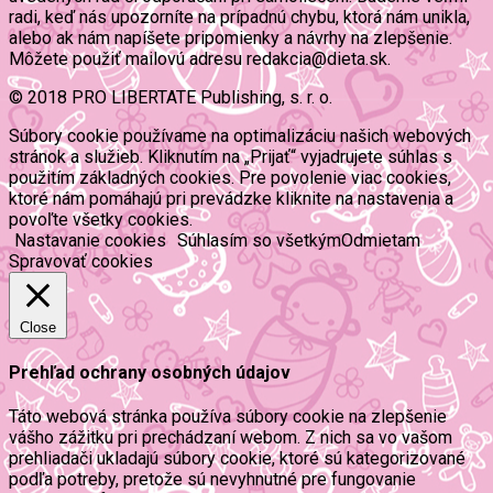
radi, keď nás upozorníte na prípadnú chybu, ktorá nám unikla,
alebo ak nám napíšete pripomienky a návrhy na zlepšenie.
Môžete použiť mailovú adresu redakcia@dieta.sk.
© 2018 PRO LIBERTATE Publishing, s. r. o.
Súbory cookie používame na optimalizáciu našich webových
stránok a služieb. Kliknutím na „Prijať“ vyjadrujete súhlas s
použitím základných cookies. Pre povolenie viac cookies,
ktoré nám pomáhajú pri prevádzke kliknite na nastavenia a
povoľte všetky cookies.
Nastavanie cookies
Súhlasím so všetkým
Odmietam
Spravovať cookies
Close
Prehľad ochrany osobných údajov
Táto webová stránka používa súbory cookie na zlepšenie
vášho zážitku pri prechádzaní webom. Z nich sa vo vašom
prehliadači ukladajú súbory cookie, ktoré sú kategorizované
podľa potreby, pretože sú nevyhnutné pre fungovanie