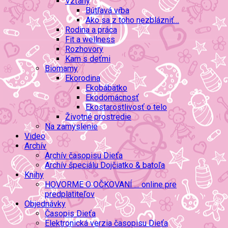
Vzťahy
Bútľavá vŕba
Ako sa z toho nezblázniť…
Rodina a práca
Fit a wellness
Rozhovory
Kam s deťmi
Biomamy
Ekorodina
Ekobábätko
Ekodomácnosť
Ekostarostlivosť o telo
Životné prostredie
Na zamyslenie
Video
Archív
Archív časopisu Dieťa
Archív špeciálu Dojčiatko & batoľa
Knihy
HOVORME O OČKOVANÍ … online pre
predplatiteľov
Objednávky
Časopis Dieťa
Elektronická verzia časopisu Dieťa