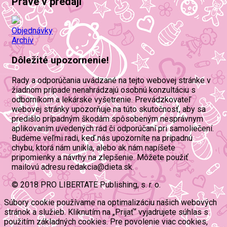
Práve v predaji
Objednávky
Archív
Dôležité upozornenie!
Rady a odporúčania uvádzané na tejto webovej stránke v
žiadnom prípade nenahrádzajú osobnú konzultáciu s
odborníkom a lekárske vyšetrenie. Prevádzkovateľ
webovej stránky upozorňuje na túto skutočnosť, aby sa
predišlo prípadným škodám spôsobeným nesprávnym
aplikovaním uvedených rád či odporúčaní pri samoliečení.
Budeme veľmi radi, keď nás upozorníte na prípadnú
chybu, ktorá nám unikla, alebo ak nám napíšete
pripomienky a návrhy na zlepšenie. Môžete použiť
mailovú adresu redakcia@dieta.sk.
© 2018 PRO LIBERTATE Publishing, s. r. o.
Súbory cookie používame na optimalizáciu našich webových
stránok a služieb. Kliknutím na „Prijať“ vyjadrujete súhlas s
použitím základných cookies. Pre povolenie viac cookies,