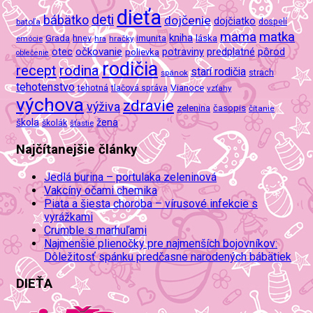
dieťa
deti
bábätko
dojčenie
dojčiatko
batoľa
dospelí
mama
matka
kniha
imunita
láska
Grada
hnev
emócie
hra
hračky
očkovanie
potraviny
predplatné
otec
pôrod
polievka
oblečenie
rodičia
recept
rodina
starí rodičia
spánok
strach
tehotenstvo
Vianoce
tehotná
tlačová správa
vzťahy
výchova
zdravie
výživa
zelenina
časopis
čítanie
škola
žena
školák
šťastie
Najčítanejšie články
Jedlá burina – portulaka zeleninová
Vakcíny očami chemika
Piata a šiesta choroba – vírusové infekcie s
vyrážkami
Crumble s marhuľami
Najmenšie plienočky pre najmenších bojovníkov:
Dôležitosť spánku predčasne narodených bábätiek
DIEŤA