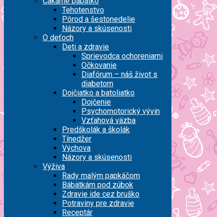
Čakáme bábätko
Tehotenstvo
Pôrod a šestonedelie
Názory a skúsenosti
O deťoch
Deti a zdravie
Sprievodca ochoreniami
Očkovanie
Diafórum – náš život s
diabetom
Dojčiatko a batoliatko
Dojčenie
Psychomotorický vývin
Vzťahová väzba
Predškolák a školák
Tínedžer
Výchova
Názory a skúsenosti
Výživa
Rady malým papkáčom
Bábätkám pod zúbok
Zdravie ide cez bruško
Potraviny pre zdravie
Receptár