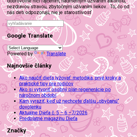
dobrovoľne ničí fajčením, nadmerným užívaním alkoholu,
nezdravou stravou, zbytočným užívaním liekov… To, čo od
nás deti odpozorujú, nie je starostlivosť
Google Translate
Powered by
Translate
Najnovšie články
Ako naučiť dieťa lyžovať: metodika, prvé kroky a
praktické tipy pre rodičov
Ako si vytvoriť osobný plán regenerácie po
náročnom období
Kam vyraziť, keď už nechcete ďalšiu „obyčajnú“
dovolenku
Aktuálne Dieťa č. 5 – 6 –7/2026
Predplatné magazínu Dieťa
Značky