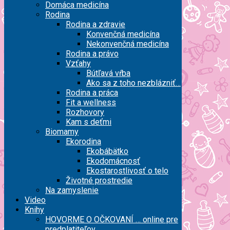
Domáca medicína
Rodina
Rodina a zdravie
Konvenčná medicína
Nekonvenčná medicína
Rodina a právo
Vzťahy
Bútľavá vŕba
Ako sa z toho nezblázniť…
Rodina a práca
Fit a wellness
Rozhovory
Kam s deťmi
Biomamy
Ekorodina
Ekobábätko
Ekodomácnosť
Ekostarostlivosť o telo
Životné prostredie
Na zamyslenie
Video
Knihy
HOVORME O OČKOVANÍ … online pre
predplatiteľov