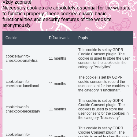
Vždy zapnuté
Necessary cookies are absolutely essential for the website
to function properly. These cookies ensure basic
functionalities and security features of the website,
anonymously.
Cookie
Dĺžka trvania
Popis
This cookie is set by GDPR
Cookie Consent plugin. The
cookielawinfo-
11 months
cookie is used to store the user
checkbox-analytics
consent for the cookies in the
category "Analytics".
The cookie is set by GDPR
cookielawinfo-
cookie consent to record the
11 months
checkbox-functional
user consent for the cookies in
the category "Functional".
This cookie is set by GDPR
Cookie Consent plugin. The
cookielawinfo-
11 months
cookies is used to store the
checkbox-necessary
user consent for the cookies in
the category "Necessary".
This cookie is set by GDPR
Cookie Consent plugin. The
cookielawinfo-
11 months
cookie is used to store the user