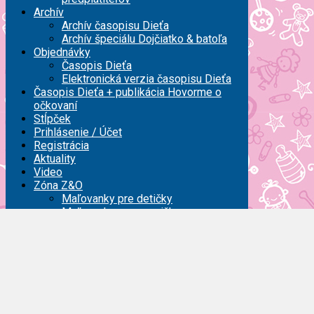
Archív
Archív časopisu Dieťa
Archív špeciálu Dojčiatko & batoľa
Objednávky
Časopis Dieťa
Elektronická verzia časopisu Dieťa
Časopis Dieťa + publikácia Hovorme o
očkovaní
Stĺpček
Prihlásenie / Účet
Registrácia
Aktuality
Video
Zóna Z&O
Maľovanky pre detičky
Maľovanky pre mamičky
Registrácia