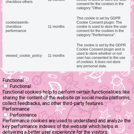
checkbox-others
consent for the cookies in the
category "Other.
This cookie is set by GDPR
cookielawinfo-
Cookie Consent plugin. The
checkbox-
11 months
cookie is used to store the user
performance
consent for the cookies in the
category "Performance".
The cookie is set by the GDPR
Cookie Consent plugin and is
used to store whether or not
viewed_cookie_policy
11 months
user has consented to the use
of cookies. It does not store
any personal data.
Functional
Functional
Functional cookies help to perform certain functionalities like
sharing the content of the website on social media platforms,
collect feedbacks, and other third-party features.
Performance
Performance
Performance cookies are used to understand and analyze the
key performance indexes of the website which helps in
delivering a better user experience for the visitors.