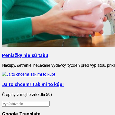
Peniažky nie sú tabu
Nákupy, šetrenie, nečakané výdavky, týždeň pred výplatou, prík
Ja to chcem! Tak mi to kúp!
Črepiny z môjho zrkadla 59)
Google Translate