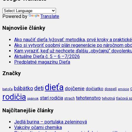
Powered by
Translate
Najnovšie články
Ako naučiť dieťa lyžovať: metodika, prvé kroky a praktické
Ako si vytvoriť osobný plán regenerácie po náročnom ob
Kam vyraziť, keď už nechcete ďalšiu „obyčajnú“ dovolenk
Aktuálne Dieťa č. 5 – 6 –7/2026
Predplatné magazínu Dieťa
Značky
dieťa
deti
bábätko
dojčenie
dojčiatko
batoľa
dospelí
emócie
rodičia
tehotenstvo
starí rodičia
tehotná
spánok
strach
tlačová s
Najčítanejšie články
Jedlá burina – portulaka zeleninová
Vakcíny očami chemika