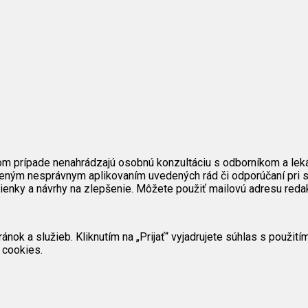
om prípade nenahrádzajú osobnú konzultáciu s odborníkom a lek
eným nesprávnym aplikovaním uvedených rád či odporúčaní pri s
mienky a návrhy na zlepšenie. Môžete použiť mailovú adresu reda
ok a služieb. Kliknutím na „Prijať“ vyjadrujete súhlas s použit
 cookies.