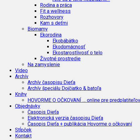
Rodina a práca
Fit a wellness
Rozhovory
Kam s deťmi
Biomamy
Ekorodina
Ekobábätko
Ekodomácnosť
Ekostarostlivosť o telo
Životné prostredie
Na zamyslenie
Video
Archív
Archív časopisu Dieťa
Archív špeciálu Dojčiatko & batoľa
Knihy
HOVORME O OČKOVANÍ … online pre predplatiteľo
Objednávky
Časopis Dieťa
Elektronická verzia časopisu Dieťa
Časopis Dieťa + publikácia Hovorme o očkovaní
Stĺpček
Kontakt