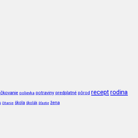
recept
rodina
čkovanie
potraviny
predplatné
pôrod
polievka
škola
žena
s
čítanie
školák
šťastie