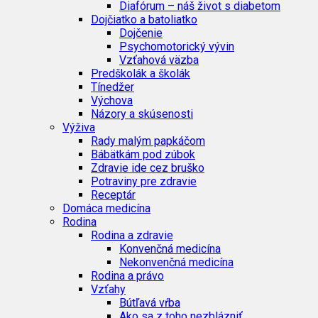
Diafórum – náš život s diabetom
Dojčiatko a batoliatko
Dojčenie
Psychomotorický vývin
Vzťahová väzba
Predškolák a školák
Tínedžer
Výchova
Názory a skúsenosti
Výživa
Rady malým papkáčom
Bábätkám pod zúbok
Zdravie ide cez bruško
Potraviny pre zdravie
Receptár
Domáca medicína
Rodina
Rodina a zdravie
Konvenčná medicína
Nekonvenčná medicína
Rodina a právo
Vzťahy
Bútľavá vŕba
Ako sa z toho nezblázniť…