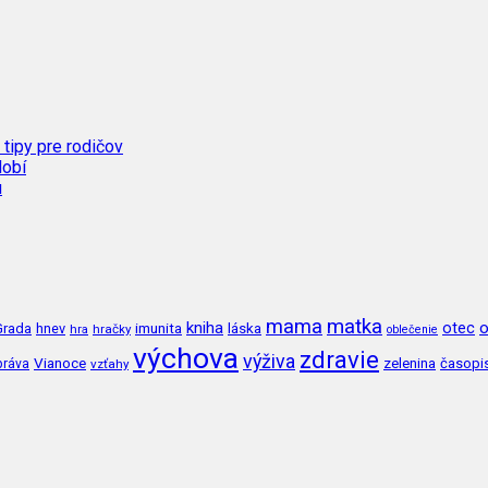
 tipy pre rodičov
dobí
u
mama
matka
kniha
o
imunita
láska
otec
Grada
hnev
hra
hračky
oblečenie
výchova
zdravie
výživa
Vianoce
zelenina
časopi
práva
vzťahy