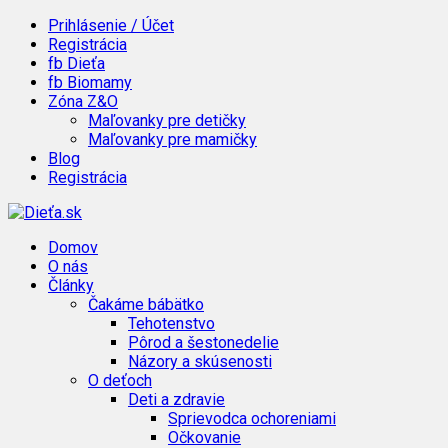
Prihlásenie / Účet
Registrácia
fb Dieťa
fb Biomamy
Zóna Z&O
Maľovanky pre detičky
Maľovanky pre mamičky
Blog
Registrácia
Domov
O nás
Články
Čakáme bábätko
Tehotenstvo
Pôrod a šestonedelie
Názory a skúsenosti
O deťoch
Deti a zdravie
Sprievodca ochoreniami
Očkovanie