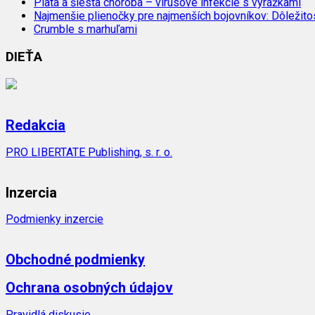
Piata a šiesta choroba – vírusové infekcie s vyrážkami
Najmenšie plienočky pre najmenších bojovníkov: Dôležit
Crumble s marhuľami
DIEŤA
Redakcia
PRO LIBERTATE Publishing, s. r. o.
Inzercia
Podmienky inzercie
Obchodné podmienky
Ochrana osobných údajov
Pravidlá diskusie