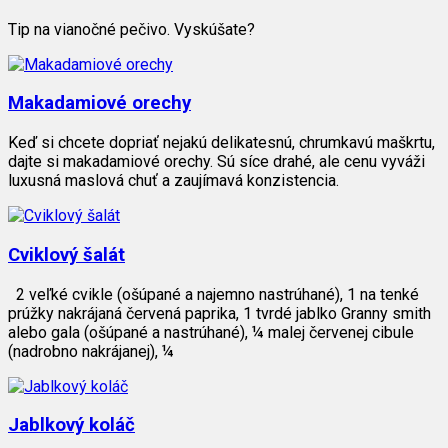
Tip na vianočné pečivo. Vyskúšate?
Makadamiové orechy
Keď si chcete dopriať nejakú delikatesnú, chrumkavú maškrtu,
dajte si makadamiové orechy. Sú síce drahé, ale cenu vyváži
luxusná maslová chuť a zaujímavá konzistencia.
Cviklový šalát
2 veľké cvikle (ošúpané a najemno nastrúhané), 1 na tenké
prúžky nakrájaná červená paprika, 1 tvrdé jablko Granny smith
alebo gala (ošúpané a nastrúhané), ¼ malej červenej cibule
(nadrobno nakrájanej), ¼
Jablkový koláč