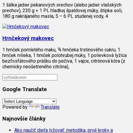
1 šálka jadier pekanových orechov (alebo jadier vlašských
prechov), 230 g + 1 PL hladkej špaldovej múky, štipka soli,
180 g nakrájaného masla, 5 – 6 PL studenej vody, 4
Hrnčekový makovec
1 hrnček pomletého maku, ¾ hrnčeka trstinového cukru, 1
hrnček mlieka, 1 hrnček polohrubej múky, 1 polievková lyžica
bezfosfátového prášku do pečiva, 1 vajce, citrónová kôra (z
chemicky neošetreného citróna),
Google Translate
Powered by
Translate
Najnovšie články
Ako naučiť dieťa lyžovať: metodika, prvé kroky a