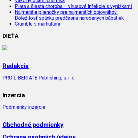
Vakcíny očami chemika
Piata a šiesta choroba – vírusové infekcie s vyrážkami
Najmenšie plienočky pre najmenších bojovníkov:
Dôležitosť spánku predčasne narodených bábätiek
Crumble s marhuľami
DIEŤA
Redakcia
PRO LIBERTATE Publishing, s. r. o.
Inzercia
Podmienky inzercie
Obchodné podmienky
Ochrana osobných údajov