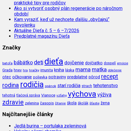
praktické tipy pre rodičov
Ako si vytvoriť osobný plán regenerácie po náročnom
období
Kam vyraziť, keď už nechcete ďalšiu „obyčajnú“
dovolenku
Aktuálne Dieťa č. 5 – 6 –7/2026
Predplatné magazínu Dieťa
Značky
dieťa
deti
bábätko
dojčenie
dojčiatko
batoľa
dospelí
emócie
mama
matka
kniha
imunita
láska
Grada
hnev
hra
hračky
oblečenie
recept
očkovanie
potraviny
predplatné
otec
pôrod
polievka
rodičia
rodina
tehotenstvo
starí rodičia
spánok
strach
výchova
výživa
Vianoce
tehotná
tlačová správa
vzťahy
zdravie
škola
žena
zelenina
časopis
čítanie
školák
šťastie
Najčítanejšie články
Jedlá burina – portulaka zeleninová