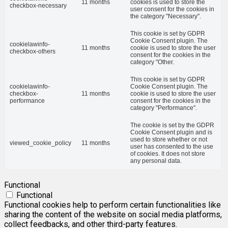
11 months
cookies is used to store the
checkbox-necessary
user consent for the cookies in
the category "Necessary".
This cookie is set by GDPR
Cookie Consent plugin. The
cookielawinfo-
11 months
cookie is used to store the user
checkbox-others
consent for the cookies in the
category "Other.
This cookie is set by GDPR
cookielawinfo-
Cookie Consent plugin. The
checkbox-
11 months
cookie is used to store the user
performance
consent for the cookies in the
category "Performance".
The cookie is set by the GDPR
Cookie Consent plugin and is
used to store whether or not
viewed_cookie_policy
11 months
user has consented to the use
of cookies. It does not store
any personal data.
Functional
Functional
Functional cookies help to perform certain functionalities like
sharing the content of the website on social media platforms,
collect feedbacks, and other third-party features.