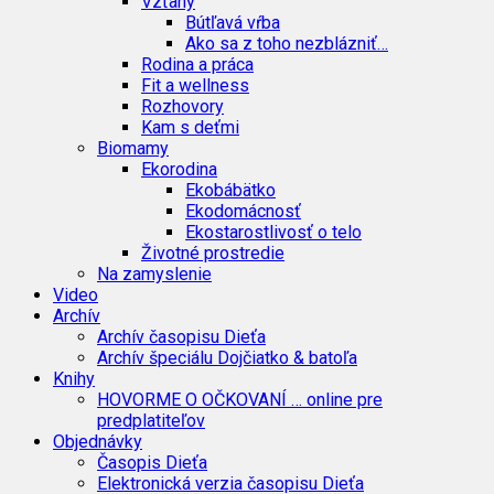
Vzťahy
Bútľavá vŕba
Ako sa z toho nezblázniť…
Rodina a práca
Fit a wellness
Rozhovory
Kam s deťmi
Biomamy
Ekorodina
Ekobábätko
Ekodomácnosť
Ekostarostlivosť o telo
Životné prostredie
Na zamyslenie
Video
Archív
Archív časopisu Dieťa
Archív špeciálu Dojčiatko & batoľa
Knihy
HOVORME O OČKOVANÍ … online pre
predplatiteľov
Objednávky
Časopis Dieťa
Elektronická verzia časopisu Dieťa