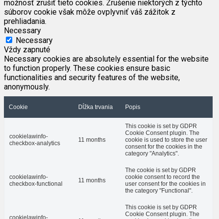
možnosť zrušiť tieto cookies. Zrušenie niektorých z týchto
súborov cookie však môže ovplyvniť váš zážitok z
prehliadania.
Necessary
Necessary
Vždy zapnuté
Necessary cookies are absolutely essential for the website
to function properly. These cookies ensure basic
functionalities and security features of the website,
anonymously.
Cookie
Dĺžka trvania
Popis
This cookie is set by GDPR
Cookie Consent plugin. The
cookielawinfo-
11 months
cookie is used to store the user
checkbox-analytics
consent for the cookies in the
category "Analytics".
The cookie is set by GDPR
cookielawinfo-
cookie consent to record the
11 months
checkbox-functional
user consent for the cookies in
the category "Functional".
This cookie is set by GDPR
Cookie Consent plugin. The
cookielawinfo-