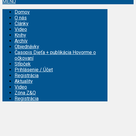
MENU
Domov
O nás
Články
Video
Knihy
Archív
Objednávky
Časopis Dieťa + publikácia Hovorme o
očkovaní
Stĺpček
Prihlásenie / Účet
Registrácia
Aktuality
Video
Zóna Z&O
Registrácia