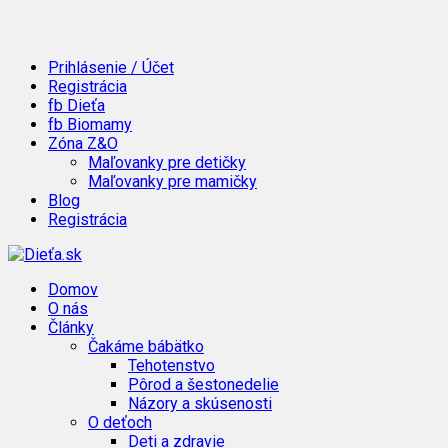
Prihlásenie / Účet
Registrácia
fb Dieťa
fb Biomamy
Zóna Z&O
Maľovanky pre detičky
Maľovanky pre mamičky
Blog
Registrácia
Domov
O nás
Články
Čakáme bábätko
Tehotenstvo
Pôrod a šestonedelie
Názory a skúsenosti
O deťoch
Deti a zdravie