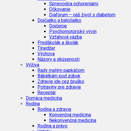
Sprievodca ochoreniami
Očkovanie
Diafórum – náš život s diabetom
Dojčiatko a batoliatko
Dojčenie
Psychomotorický vývin
Vzťahová väzba
Predškolák a školák
Tínedžer
Výchova
Názory a skúsenosti
Výživa
Rady malým papkáčom
Bábätkám pod zúbok
Zdravie ide cez bruško
Potraviny pre zdravie
Receptár
Domáca medicína
Rodina
Rodina a zdravie
Konvenčná medicína
Nekonvenčná medicína
Rodina a právo