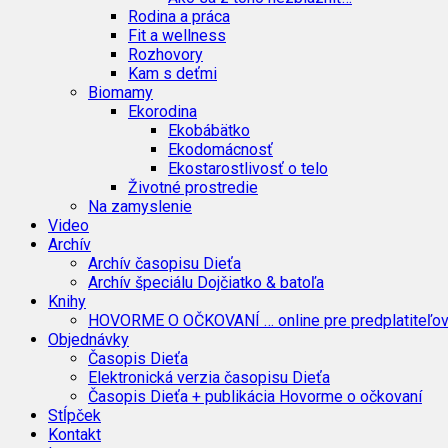
Rodina a práca
Fit a wellness
Rozhovory
Kam s deťmi
Biomamy
Ekorodina
Ekobábätko
Ekodomácnosť
Ekostarostlivosť o telo
Životné prostredie
Na zamyslenie
Video
Archív
Archív časopisu Dieťa
Archív špeciálu Dojčiatko & batoľa
Knihy
HOVORME O OČKOVANÍ … online pre predplatiteľo
Objednávky
Časopis Dieťa
Elektronická verzia časopisu Dieťa
Časopis Dieťa + publikácia Hovorme o očkovaní
Stĺpček
Kontakt