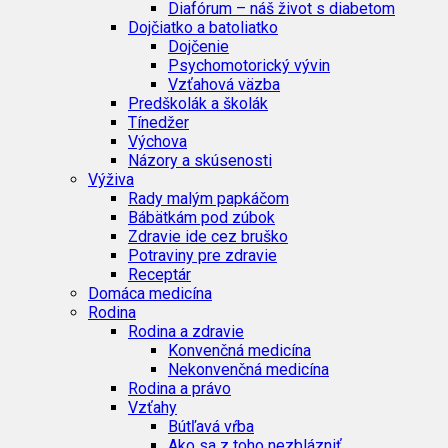
Diafórum – náš život s diabetom
Dojčiatko a batoliatko
Dojčenie
Psychomotorický vývin
Vzťahová väzba
Predškolák a školák
Tínedžer
Výchova
Názory a skúsenosti
Výživa
Rady malým papkáčom
Bábätkám pod zúbok
Zdravie ide cez bruško
Potraviny pre zdravie
Receptár
Domáca medicína
Rodina
Rodina a zdravie
Konvenčná medicína
Nekonvenčná medicína
Rodina a právo
Vzťahy
Bútľavá vŕba
Ako sa z toho nezblázniť…