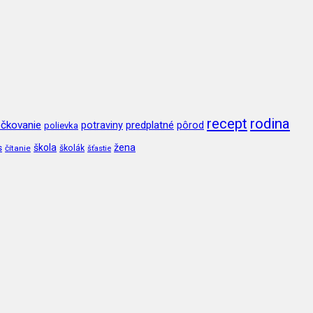
recept
rodina
čkovanie
potraviny
predplatné
pôrod
polievka
škola
žena
s
čítanie
školák
šťastie