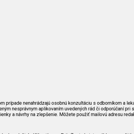
om prípade nenahrádzajú osobnú konzultáciu s odborníkom a lek
eným nesprávnym aplikovaním uvedených rád či odporúčaní pri s
mienky a návrhy na zlepšenie. Môžete použiť mailovú adresu reda