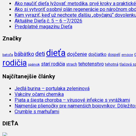
Ako naučiť dieťa lyžovať: metodika, prvé kroky a praktické
Ako si vytvoriť osobný plán regenerácie po náročnom ob
Kam vyraziť, keď už nechcete ďalšiu „obyčajnú“ dovolenk
Aktuálne Dieťa č. 5 – 6 –7/2026
Predplatné magazínu Dieťa
Značky
dieťa
deti
bábätko
dojčenie
dojčiatko
batoľa
dospelí
emócie
rodičia
tehotenstvo
starí rodičia
tehotná
spánok
strach
tlačová s
Najčítanejšie články
Jedlá burina – portulaka zeleninová
Vakcíny očami chemika
Piata a šiesta choroba – vírusové infekcie s vyrážkami
Najmenšie plienočky pre najmenších bojovníkov: Dôležit
Crumble s marhuľami
DIEŤA