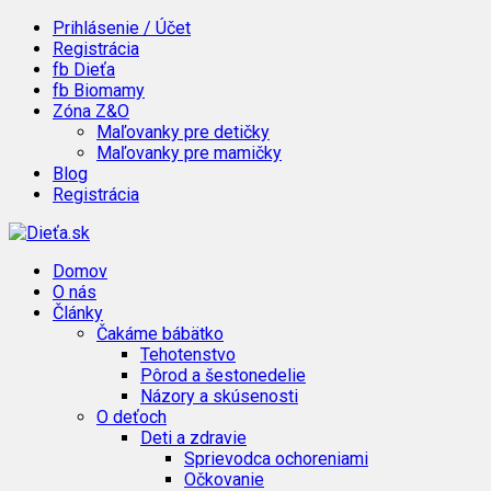
Prihlásenie / Účet
Registrácia
fb Dieťa
fb Biomamy
Zóna Z&O
Maľovanky pre detičky
Maľovanky pre mamičky
Blog
Registrácia
Domov
O nás
Články
Čakáme bábätko
Tehotenstvo
Pôrod a šestonedelie
Názory a skúsenosti
O deťoch
Deti a zdravie
Sprievodca ochoreniami
Očkovanie