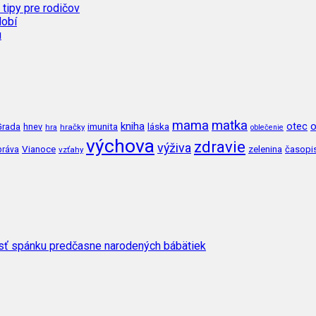
 tipy pre rodičov
dobí
u
mama
matka
kniha
o
imunita
láska
otec
Grada
hnev
hra
hračky
oblečenie
výchova
zdravie
výživa
Vianoce
zelenina
časopi
práva
vzťahy
osť spánku predčasne narodených bábätiek