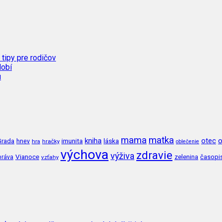
 tipy pre rodičov
dobí
u
mama
matka
kniha
o
imunita
láska
otec
Grada
hnev
hra
hračky
oblečenie
výchova
zdravie
výživa
Vianoce
zelenina
časopi
práva
vzťahy