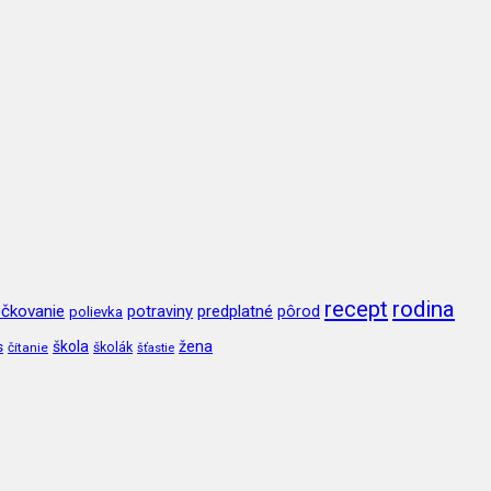
recept
rodina
čkovanie
potraviny
predplatné
pôrod
polievka
škola
žena
s
čítanie
školák
šťastie