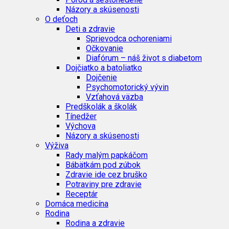
Názory a skúsenosti
O deťoch
Deti a zdravie
Sprievodca ochoreniami
Očkovanie
Diafórum – náš život s diabetom
Dojčiatko a batoliatko
Dojčenie
Psychomotorický vývin
Vzťahová väzba
Predškolák a školák
Tínedžer
Výchova
Názory a skúsenosti
Výživa
Rady malým papkáčom
Bábätkám pod zúbok
Zdravie ide cez bruško
Potraviny pre zdravie
Receptár
Domáca medicína
Rodina
Rodina a zdravie