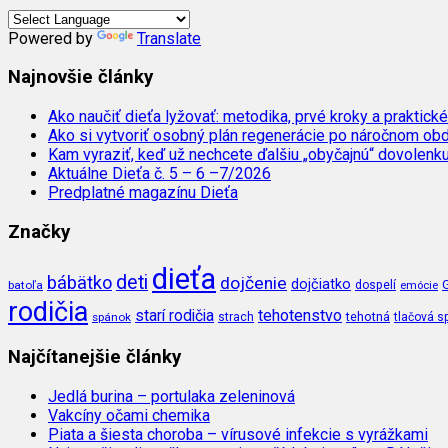
Powered by
Translate
Najnovšie články
Ako naučiť dieťa lyžovať: metodika, prvé kroky a praktické
Ako si vytvoriť osobný plán regenerácie po náročnom ob
Kam vyraziť, keď už nechcete ďalšiu „obyčajnú“ dovolenk
Aktuálne Dieťa č. 5 – 6 –7/2026
Predplatné magazínu Dieťa
Značky
dieťa
deti
bábätko
dojčenie
dojčiatko
batoľa
dospelí
emócie
rodičia
tehotenstvo
starí rodičia
tehotná
spánok
strach
tlačová s
Najčítanejšie články
Jedlá burina – portulaka zeleninová
Vakcíny očami chemika
Piata a šiesta choroba – vírusové infekcie s vyrážkami