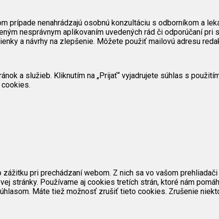
om prípade nenahrádzajú osobnú konzultáciu s odborníkom a lek
eným nesprávnym aplikovaním uvedených rád či odporúčaní pri s
mienky a návrhy na zlepšenie. Môžete použiť mailovú adresu reda
ok a služieb. Kliknutím na „Prijať“ vyjadrujete súhlas s použit
 cookies.
zážitku pri prechádzaní webom. Z nich sa vo vašom prehliadači 
ej stránky. Používame aj cookies tretích strán, ktoré nám pomáh
úhlasom. Máte tiež možnosť zrušiť tieto cookies. Zrušenie niekt