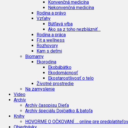
Konvenčná medicína
Nekonvenčná medicína
Rodina a právo
Vzťahy
Bútľavá vŕba
Ako sa z toho nezblázniť…
Rodina a práca
Fit a wellness
Rozhovory
Kam s deťmi
Biomamy
Ekorodina
Ekobábätko
Ekodomácnosť
Ekostarostlivosť o telo
Životné prostredie
Na zamyslenie
Video
Archív
Archív časopisu Dieťa
Archív špeciálu Dojčiatko & batoľa
Knihy
HOVORME O OČKOVANÍ … online pre predplatiteľo
Objednávky