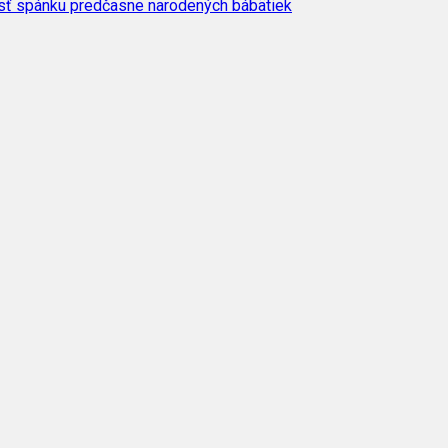
osť spánku predčasne narodených bábätiek