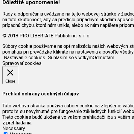
Dôležité upozornenie!
Rady a odporúčania uvádzané na tejto webovej stránke v žiadn
na túto skutočnosť, aby sa predišlo prípadným škodám spôsob
prípadnú chybu, ktorá nám unikla, alebo ak nám napíšete pripo
© 2018 PRO LIBERTATE Publishing, s. r. o.
Súbory cookie používame na optimalizáciu našich webových strán
pomáhajú pri prevádzke kliknite na nastavenia a povoľte všetky
Nastavanie cookies
Súhlasím so všetkým
Odmietam
Spravovať cookies
Close
Prehľad ochrany osobných údajov
Táto webová stránka používa súbory cookie na zlepšenie vášho 
pretože sú nevyhnutné pre fungovanie základných funkcií webov
Tieto cookies budú uložené vo vašom prehliadači iba s vaším s
z prehliadania.
Necessary