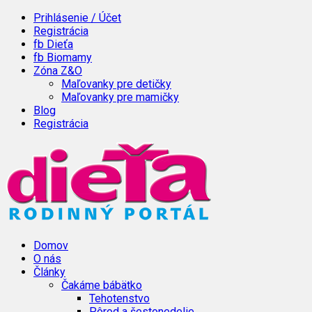
Prihlásenie / Účet
Registrácia
fb Dieťa
fb Biomamy
Zóna Z&O
Maľovanky pre detičky
Maľovanky pre mamičky
Blog
Registrácia
Domov
O nás
Články
Čakáme bábätko
Tehotenstvo
Pôrod a šestonedelie