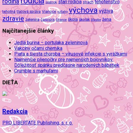
rodičia
rodina
tehotenstvo
starí rodičia
spánok
strach
výchova
výživa
Vianoce
tehotná
tlačová správa
vzťahy
zdravie
škola
žena
zelenina
časopis
čítanie
školák
šťastie
Najčítanejšie články
Jedlá burina – portulaka zeleninová
Vakcíny očami chemika
Piata a šiesta choroba – vírusové infekcie s vyrážkami
Najmenšie plienočky pre najmenších bojovníkov:
Dôležitosť spánku predčasne narodených bábätiek
Crumble s marhuľami
DIEŤA
Redakcia
PRO LIBERTATE Publishing, s. r. o.