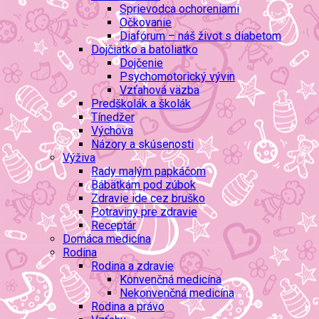
Sprievodca ochoreniami
Očkovanie
Diafórum – náš život s diabetom
Dojčiatko a batoliatko
Dojčenie
Psychomotorický vývin
Vzťahová väzba
Predškolák a školák
Tínedžer
Výchova
Názory a skúsenosti
Výživa
Rady malým papkáčom
Bábätkám pod zúbok
Zdravie ide cez bruško
Potraviny pre zdravie
Receptár
Domáca medicína
Rodina
Rodina a zdravie
Konvenčná medicína
Nekonvenčná medicína
Rodina a právo