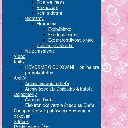
Fit a wellness
Rozhovory
Kam s deťmi
Biomamy
Ekorodina
Ekobábätko
Ekodomácnosť
Ekostarostlivosť o telo
Životné prostredie
Na zamyslenie
Video
Knihy
HOVORME O OČKOVANÍ … online pre
predplatiteľov
Archív
Archív časopisu Dieťa
Archív špeciálu Dojčiatko & batoľa
Objednávky
Časopis Dieťa
Elektronická verzia časopisu Dieťa
Časopis Dieťa + publikácia Hovorme o
očkovaní
Stĺpček
Prihlásenie / Účet