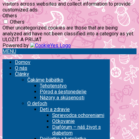
visitors across websites and collect information to provide
customized ads.
Others
Others
Other uncategorized cookies are those that are being
analyzed and have not been classified into a category as yet.
ULOŽIŤ A PRIJAŤ
Powered by
MENU
Domov
O nás
Články
Čakáme bábätko
Tehotenstvo
Pôrod a šestonedelie
Názory a skúsenosti
O deťoch
Deti a zdravie
Sprievodca ochoreniami
Očkovanie
Diafórum – náš život s
diabetom
Dojčiatko a batoliatko