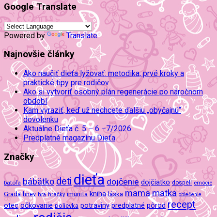
Google Translate
Powered by
Translate
Najnovšie články
Ako naučiť dieťa lyžovať: metodika, prvé kroky a
praktické tipy pre rodičov
Ako si vytvoriť osobný plán regenerácie po náročnom
období
Kam vyraziť, keď už nechcete ďalšiu „obyčajnú“
dovolenku
Aktuálne Dieťa č. 5 – 6 –7/2026
Predplatné magazínu Dieťa
Značky
dieťa
deti
bábätko
dojčenie
dojčiatko
batoľa
dospelí
emócie
mama
matka
kniha
imunita
láska
Grada
hnev
hra
hračky
oblečenie
recept
očkovanie
potraviny
predplatné
otec
pôrod
polievka