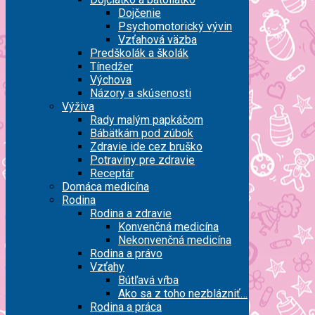
Dojčenie
Psychomotorický vývin
Vzťahová väzba
Predškolák a školák
Tínedžer
Výchova
Názory a skúsenosti
Výživa
Rady malým papkáčom
Bábätkám pod zúbok
Zdravie ide cez bruško
Potraviny pre zdravie
Receptár
Domáca medicína
Rodina
Rodina a zdravie
Konvenčná medicína
Nekonvenčná medicína
Rodina a právo
Vzťahy
Bútľavá vŕba
Ako sa z toho nezblázniť…
Rodina a práca