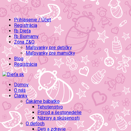
Prihlásenie / Účet
Registrácia
fb Dieťa
fb Biomamy
Zóna Z&O
Maľovanky pre detičky
Maľovanky pre mamičky
Blog
Registrácia
Domov
O nás
Články
Čakáme bábätko
Tehotenstvo
Pôrod a šestonedelie
Názory a skúsenosti
O deťoch
Deti a zdravie