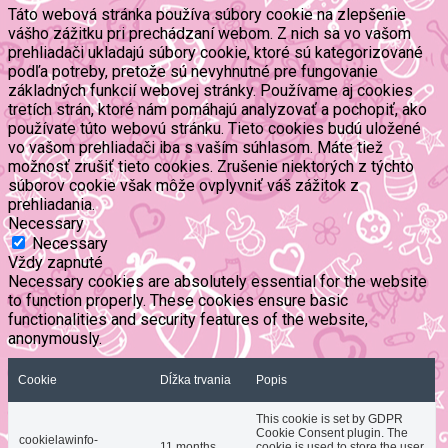
Táto webová stránka používa súbory cookie na zlepšenie
vášho zážitku pri prechádzaní webom. Z nich sa vo vašom
prehliadači ukladajú súbory cookie, ktoré sú kategorizované
podľa potreby, pretože sú nevyhnutné pre fungovanie
základných funkcií webovej stránky. Používame aj cookies
tretích strán, ktoré nám pomáhajú analyzovať a pochopiť, ako
používate túto webovú stránku. Tieto cookies budú uložené
vo vašom prehliadači iba s vaším súhlasom. Máte tiež
možnosť zrušiť tieto cookies. Zrušenie niektorých z týchto
súborov cookie však môže ovplyvniť váš zážitok z
prehliadania.
Necessary
Necessary
Vždy zapnuté
Necessary cookies are absolutely essential for the website
to function properly. These cookies ensure basic
functionalities and security features of the website,
anonymously.
Cookie
Dĺžka trvania
Popis
This cookie is set by GDPR
Cookie Consent plugin. The
cookielawinfo-
11 months
cookie is used to store the user