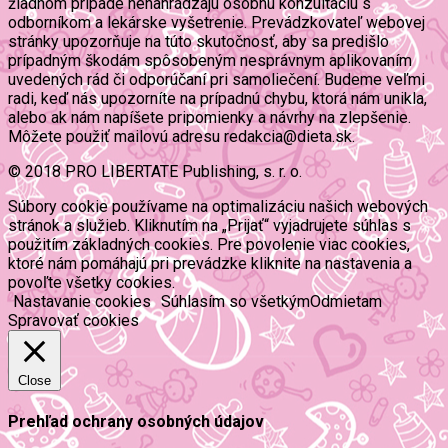
žiadnom prípade nenahrádzajú osobnú konzultáciu s
odborníkom a lekárske vyšetrenie. Prevádzkovateľ webovej
stránky upozorňuje na túto skutočnosť, aby sa predišlo
prípadným škodám spôsobeným nesprávnym aplikovaním
uvedených rád či odporúčaní pri samoliečení. Budeme veľmi
radi, keď nás upozorníte na prípadnú chybu, ktorá nám unikla,
alebo ak nám napíšete pripomienky a návrhy na zlepšenie.
Môžete použiť mailovú adresu redakcia@dieta.sk.
© 2018 PRO LIBERTATE Publishing, s. r. o.
Súbory cookie používame na optimalizáciu našich webových
stránok a služieb. Kliknutím na „Prijať“ vyjadrujete súhlas s
použitím základných cookies. Pre povolenie viac cookies,
ktoré nám pomáhajú pri prevádzke kliknite na nastavenia a
povoľte všetky cookies.
Nastavanie cookies
Súhlasím so všetkým
Odmietam
Spravovať cookies
Close
Prehľad ochrany osobných údajov