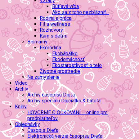
Vzťahy
Bútľavá vŕba
Ako sa z toho nezblázniť…
Rodina a práca
Fit a wellness
Rozhovory
Kam s deťmi
Biomamy
Ekorodina
Ekobábätko
Ekodomácnosť
Ekostarostlivosť o telo
Životné prostredie
Na zamyslenie
Video
Archív
Archív časopisu Dieťa
Archív špeciálu Dojčiatko & batoľa
Knihy
HOVORME O OČKOVANÍ … online pre
predplatiteľov
Objednávky
Časopis Dieťa
Elektronická verzia časopisu Dieťa