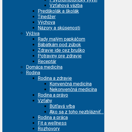
Vzťahová väzba
Predškolák a školák
Tínedžer
Výchova
Názory a skúsenosti
Výživa
Rady malým papkáčom
Bábätkám pod zúbok
Zdravie ide cez bruško
Potraviny pre zdravie
Receptár
Domáca medicína
Rodina
Rodina a zdravie
Konvenčná medicína
Nekonvenčná medicína
Rodina a právo
Vzťahy
Bútľavá vŕba
Ako sa z toho nezblázniť…
Rodina a práca
Fit a wellness
Rozhovory