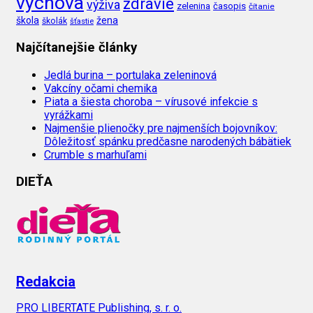
výchova
zdravie
výživa
zelenina
časopis
čítanie
škola
žena
školák
šťastie
Najčítanejšie články
Jedlá burina – portulaka zeleninová
Vakcíny očami chemika
Piata a šiesta choroba – vírusové infekcie s
vyrážkami
Najmenšie plienočky pre najmenších bojovníkov:
Dôležitosť spánku predčasne narodených bábätiek
Crumble s marhuľami
DIEŤA
Redakcia
PRO LIBERTATE Publishing, s. r. o.