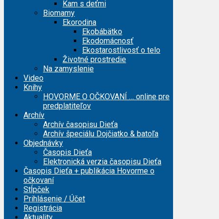
Kam s deťmi
Biomamy
Ekorodina
Ekobábätko
Ekodomácnosť
Ekostarostlivosť o telo
Životné prostredie
Na zamyslenie
Video
Knihy
HOVORME O OČKOVANÍ … online pre
predplatiteľov
Archív
Archív časopisu Dieťa
Archív špeciálu Dojčiatko & batoľa
Objednávky
Časopis Dieťa
Elektronická verzia časopisu Dieťa
Časopis Dieťa + publikácia Hovorme o
očkovaní
Stĺpček
Prihlásenie / Účet
Registrácia
Aktuality