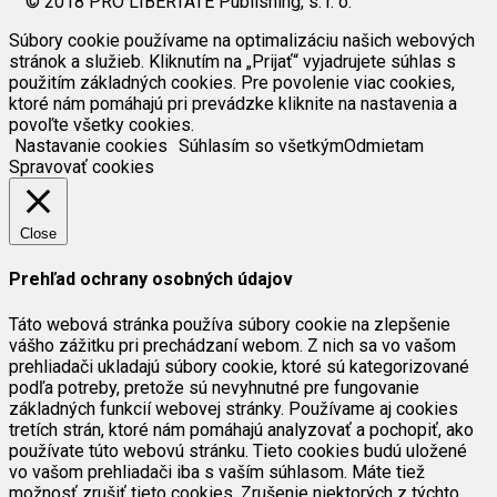
© 2018 PRO LIBERTATE Publishing, s. r. o.
Súbory cookie používame na optimalizáciu našich webových
stránok a služieb. Kliknutím na „Prijať“ vyjadrujete súhlas s
použitím základných cookies. Pre povolenie viac cookies,
ktoré nám pomáhajú pri prevádzke kliknite na nastavenia a
povoľte všetky cookies.
Nastavanie cookies
Súhlasím so všetkým
Odmietam
Spravovať cookies
Close
Prehľad ochrany osobných údajov
Táto webová stránka používa súbory cookie na zlepšenie
vášho zážitku pri prechádzaní webom. Z nich sa vo vašom
prehliadači ukladajú súbory cookie, ktoré sú kategorizované
podľa potreby, pretože sú nevyhnutné pre fungovanie
základných funkcií webovej stránky. Používame aj cookies
tretích strán, ktoré nám pomáhajú analyzovať a pochopiť, ako
používate túto webovú stránku. Tieto cookies budú uložené
vo vašom prehliadači iba s vaším súhlasom. Máte tiež
možnosť zrušiť tieto cookies. Zrušenie niektorých z týchto