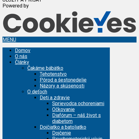
Powered by
MENU
Domov
O nás
Články
Čakáme bábätko
Tehotenstvo
Pôrod a šestonedelie
Názory a skúsenosti
O deťoch
Deti a zdravie
Sprievodca ochoreniami
Očkovanie
Diafórum – náš život s
diabetom
Dojčiatko a batoliatko
Dojčenie
Psychomotorický vývin