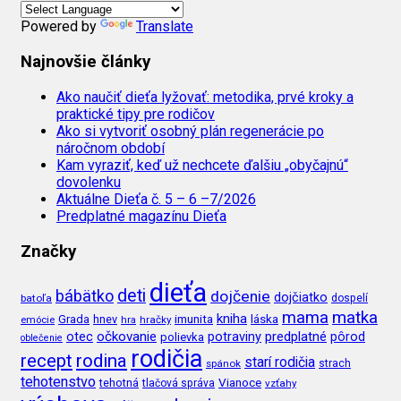
Powered by
Translate
Najnovšie články
Ako naučiť dieťa lyžovať: metodika, prvé kroky a
praktické tipy pre rodičov
Ako si vytvoriť osobný plán regenerácie po
náročnom období
Kam vyraziť, keď už nechcete ďalšiu „obyčajnú“
dovolenku
Aktuálne Dieťa č. 5 – 6 –7/2026
Predplatné magazínu Dieťa
Značky
dieťa
deti
bábätko
dojčenie
dojčiatko
batoľa
dospelí
mama
matka
kniha
imunita
láska
Grada
hnev
emócie
hra
hračky
očkovanie
potraviny
predplatné
otec
pôrod
polievka
oblečenie
rodičia
recept
rodina
starí rodičia
spánok
strach
tehotenstvo
Vianoce
tehotná
tlačová správa
vzťahy