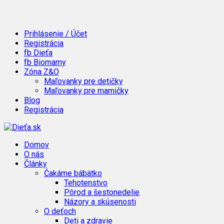
Prihlásenie / Účet
Registrácia
fb Dieťa
fb Biomamy
Zóna Z&O
Maľovanky pre detičky
Maľovanky pre mamičky
Blog
Registrácia
Domov
O nás
Články
Čakáme bábätko
Tehotenstvo
Pôrod a šestonedelie
Názory a skúsenosti
O deťoch
Deti a zdravie