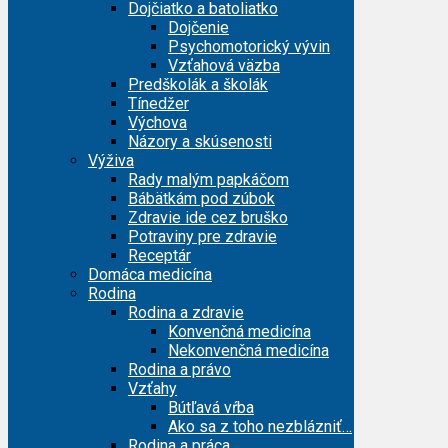
Dojčiatko a batoliatko
Dojčenie
Psychomotorický vývin
Vzťahová väzba
Predškolák a školák
Tínedžer
Výchova
Názory a skúsenosti
Výživa
Rady malým papkáčom
Bábätkám pod zúbok
Zdravie ide cez bruško
Potraviny pre zdravie
Receptár
Domáca medicína
Rodina
Rodina a zdravie
Konvenčná medicína
Nekonvenčná medicína
Rodina a právo
Vzťahy
Bútľavá vŕba
Ako sa z toho nezblázniť…
Rodina a práca