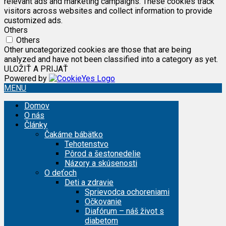
relevant ads and marketing campaigns. These cookies track
visitors across websites and collect information to provide
customized ads.
Others
Others
Other uncategorized cookies are those that are being
analyzed and have not been classified into a category as yet.
ULOŽIŤ A PRIJAŤ
Powered by
MENU
Domov
O nás
Články
Čakáme bábätko
Tehotenstvo
Pôrod a šestonedelie
Názory a skúsenosti
O deťoch
Deti a zdravie
Sprievodca ochoreniami
Očkovanie
Diafórum – náš život s
diabetom