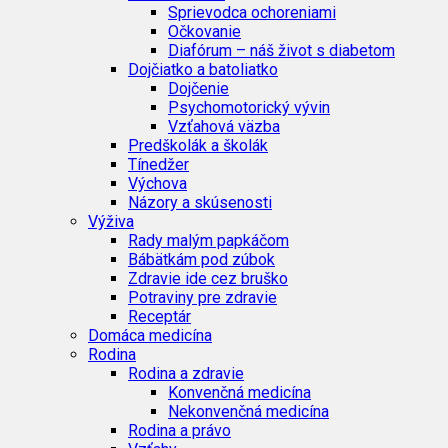
Sprievodca ochoreniami
Očkovanie
Diafórum – náš život s diabetom
Dojčiatko a batoliatko
Dojčenie
Psychomotorický vývin
Vzťahová väzba
Predškolák a školák
Tínedžer
Výchova
Názory a skúsenosti
Výživa
Rady malým papkáčom
Bábätkám pod zúbok
Zdravie ide cez bruško
Potraviny pre zdravie
Receptár
Domáca medicína
Rodina
Rodina a zdravie
Konvenčná medicína
Nekonvenčná medicína
Rodina a právo