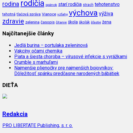
rodičia
rodina
tehotenstvo
starí rodičia
spánok
strach
výchova
výživa
Vianoce
tehotná
tlačová správa
vzťahy
zdravie
škola
žena
zelenina
časopis
čítanie
školák
šťastie
Najčítanejšie články
Jedlá burina – portulaka zeleninová
Vakcíny očami chemika
Piata a šiesta choroba – vírusové infekcie s vyrážkami
Crumble s marhuľami
Najmenšie plienočky pre najmenších bojovníkov:
Dôležitosť spánku predčasne narodených bábätiek
DIEŤA
Redakcia
PRO LIBERTATE Publishing, s. r. o.