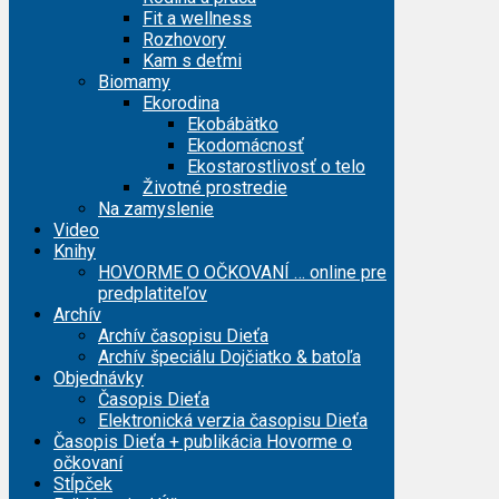
Fit a wellness
Rozhovory
Kam s deťmi
Biomamy
Ekorodina
Ekobábätko
Ekodomácnosť
Ekostarostlivosť o telo
Životné prostredie
Na zamyslenie
Video
Knihy
HOVORME O OČKOVANÍ … online pre
predplatiteľov
Archív
Archív časopisu Dieťa
Archív špeciálu Dojčiatko & batoľa
Objednávky
Časopis Dieťa
Elektronická verzia časopisu Dieťa
Časopis Dieťa + publikácia Hovorme o
očkovaní
Stĺpček