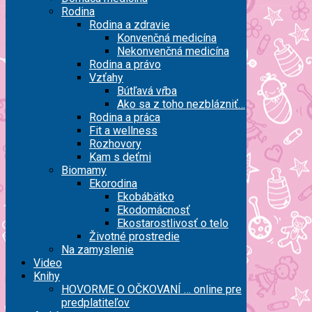
Rodina
Rodina a zdravie
Konvenčná medicína
Nekonvenčná medicína
Rodina a právo
Vzťahy
Bútľavá vŕba
Ako sa z toho nezblázniť…
Rodina a práca
Fit a wellness
Rozhovory
Kam s deťmi
Biomamy
Ekorodina
Ekobábätko
Ekodomácnosť
Ekostarostlivosť o telo
Životné prostredie
Na zamyslenie
Video
Knihy
HOVORME O OČKOVANÍ … online pre
predplatiteľov