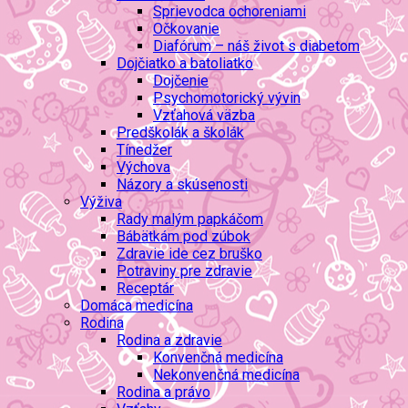
Sprievodca ochoreniami
Očkovanie
Diafórum – náš život s diabetom
Dojčiatko a batoliatko
Dojčenie
Psychomotorický vývin
Vzťahová väzba
Predškolák a školák
Tínedžer
Výchova
Názory a skúsenosti
Výživa
Rady malým papkáčom
Bábätkám pod zúbok
Zdravie ide cez bruško
Potraviny pre zdravie
Receptár
Domáca medicína
Rodina
Rodina a zdravie
Konvenčná medicína
Nekonvenčná medicína
Rodina a právo