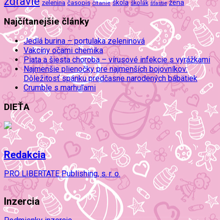
zdravie
škola
žena
zelenina
časopis
čítanie
školák
šťastie
Najčítanejšie články
Jedlá burina – portulaka zeleninová
Vakcíny očami chemika
Piata a šiesta choroba – vírusové infekcie s vyrážkami
Najmenšie plienočky pre najmenších bojovníkov:
Dôležitosť spánku predčasne narodených bábätiek
Crumble s marhuľami
DIEŤA
Redakcia
PRO LIBERTATE Publishing, s. r. o.
Inzercia