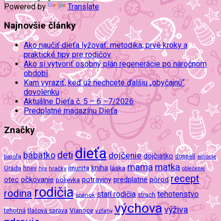
Powered by
Translate
Najnovšie články
Ako naučiť dieťa lyžovať: metodika, prvé kroky a
praktické tipy pre rodičov
Ako si vytvoriť osobný plán regenerácie po náročnom
období
Kam vyraziť, keď už nechcete ďalšiu „obyčajnú“
dovolenku
Aktuálne Dieťa č. 5 – 6 –7/2026
Predplatné magazínu Dieťa
Značky
dieťa
deti
bábätko
dojčenie
dojčiatko
batoľa
dospelí
emócie
mama
matka
kniha
imunita
láska
Grada
hnev
hra
hračky
oblečenie
recept
očkovanie
potraviny
predplatné
otec
pôrod
polievka
rodičia
rodina
tehotenstvo
starí rodičia
spánok
strach
výchova
výživa
Vianoce
tehotná
tlačová správa
vzťahy