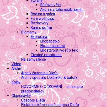
Vzťahy
Bútľavá vŕba
Ako sa z toho nezblázniť…
Rodina a práca
Fit a wellness
Rozhovory
Kam s deťmi
Biomamy
Ekorodina
Ekobábätko
Ekodomácnosť
Ekostarostlivosť o telo
Životné prostredie
Na zamyslenie
Video
Archív
Archív časopisu Dieťa
Archív špeciálu Dojčiatko & batoľa
Knihy
HOVORME O OČKOVANÍ … online pre
predplatiteľov
Objednávky
Časopis Dieťa
Elektronická verzia časopisu Dieťa