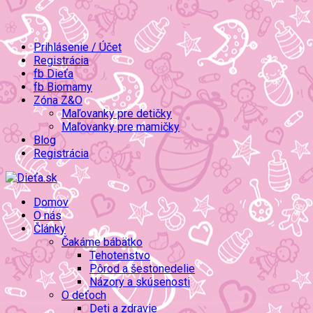
Prihlásenie / Účet
Registrácia
fb Dieťa
fb Biomamy
Zóna Z&O
Maľovanky pre detičky
Maľovanky pre mamičky
Blog
Registrácia
Domov
O nás
Články
Čakáme bábätko
Tehotenstvo
Pôrod a šestonedelie
Názory a skúsenosti
O deťoch
Deti a zdravie