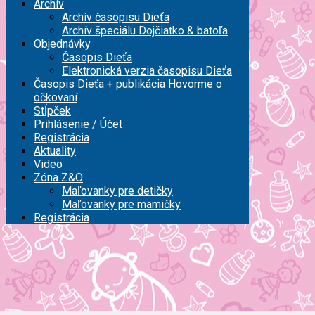
Archív
Archív časopisu Dieťa
Archív špeciálu Dojčiatko & batoľa
Objednávky
Časopis Dieťa
Elektronická verzia časopisu Dieťa
Časopis Dieťa + publikácia Hovorme o
očkovaní
Stĺpček
Prihlásenie / Účet
Registrácia
Aktuality
Video
Zóna Z&O
Maľovanky pre detičky
Maľovanky pre mamičky
Registrácia