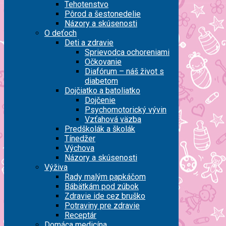
Tehotenstvo
Pôrod a šestonedelie
Názory a skúsenosti
O deťoch
Deti a zdravie
Sprievodca ochoreniami
Očkovanie
Diafórum – náš život s
diabetom
Dojčiatko a batoliatko
Dojčenie
Psychomotorický vývin
Vzťahová väzba
Predškolák a školák
Tínedžer
Výchova
Názory a skúsenosti
Výživa
Rady malým papkáčom
Bábätkám pod zúbok
Zdravie ide cez bruško
Potraviny pre zdravie
Receptár
Domáca medicína