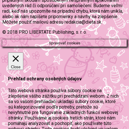
prípadným škodám spôsobeným nesprávnym aplikovaním
uvedených rád či odporúčaní pri samoliečení. Budeme veľmi
radi, keď nás upozorníte na prípadnú chybu, ktorá nám unikla,
alebo ak nám napíšete pripomienky a návrhy na zlepšenie.
Môžete použiť mailovú adresu redakcia@dieta.sk.
© 2018 PRO LIBERTATE Publishing, s. r. o.
Spravovať cookies
Close
Prehľad ochrany osobných údajov
Táto webová stránka používa súbory cookie na
zlepšenie vášho zážitku pri prechádzaní webom. Z nich
sa vo vašom prehliadači ukladajú súbory cookie, ktoré
sú kategorizované podľa potreby, pretože sú
nevyhnutné pre fungovanie základných funkcií webovej
stránky. Používame aj cookies tretích strán, ktoré nám
pomáhajú analyzovať a pochopiť, ako používate túto
webovú stránku. Tieto cookies budú uložené vo vašom