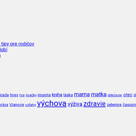
 tipy pre rodičov
dobí
u
mama
matka
kniha
o
imunita
láska
otec
Grada
hnev
hra
hračky
oblečenie
výchova
zdravie
výživa
Vianoce
zelenina
časopi
práva
vzťahy