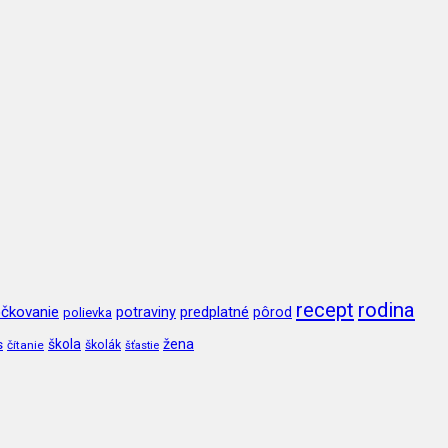
recept
rodina
čkovanie
potraviny
predplatné
pôrod
polievka
škola
žena
s
čítanie
školák
šťastie