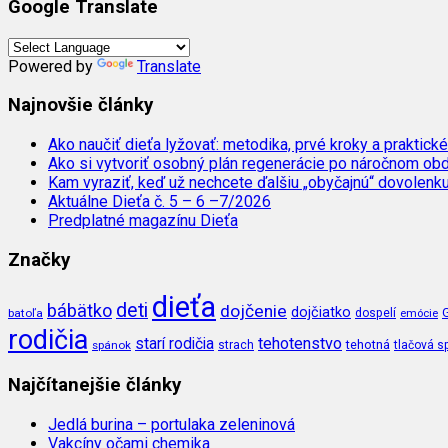
Google Translate
Powered by
Translate
Najnovšie články
Ako naučiť dieťa lyžovať: metodika, prvé kroky a praktické
Ako si vytvoriť osobný plán regenerácie po náročnom ob
Kam vyraziť, keď už nechcete ďalšiu „obyčajnú“ dovolenk
Aktuálne Dieťa č. 5 – 6 –7/2026
Predplatné magazínu Dieťa
Značky
dieťa
deti
bábätko
dojčenie
dojčiatko
batoľa
dospelí
emócie
rodičia
tehotenstvo
starí rodičia
tehotná
spánok
strach
tlačová s
Najčítanejšie články
Jedlá burina – portulaka zeleninová
Vakcíny očami chemika