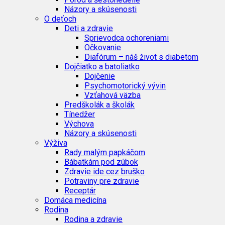
Názory a skúsenosti
O deťoch
Deti a zdravie
Sprievodca ochoreniami
Očkovanie
Diafórum – náš život s diabetom
Dojčiatko a batoliatko
Dojčenie
Psychomotorický vývin
Vzťahová väzba
Predškolák a školák
Tínedžer
Výchova
Názory a skúsenosti
Výživa
Rady malým papkáčom
Bábätkám pod zúbok
Zdravie ide cez bruško
Potraviny pre zdravie
Receptár
Domáca medicína
Rodina
Rodina a zdravie