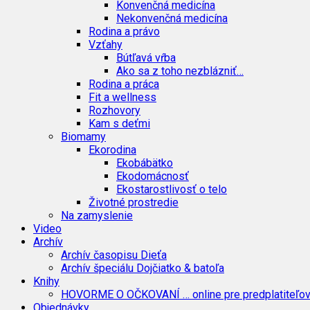
Konvenčná medicína
Nekonvenčná medicína
Rodina a právo
Vzťahy
Bútľavá vŕba
Ako sa z toho nezblázniť…
Rodina a práca
Fit a wellness
Rozhovory
Kam s deťmi
Biomamy
Ekorodina
Ekobábätko
Ekodomácnosť
Ekostarostlivosť o telo
Životné prostredie
Na zamyslenie
Video
Archív
Archív časopisu Dieťa
Archív špeciálu Dojčiatko & batoľa
Knihy
HOVORME O OČKOVANÍ … online pre predplatiteľo
Objednávky