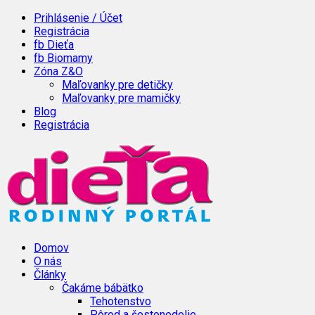
Prihlásenie / Účet
Registrácia
fb Dieťa
fb Biomamy
Zóna Z&O
Maľovanky pre detičky
Maľovanky pre mamičky
Blog
Registrácia
Domov
O nás
Články
Čakáme bábätko
Tehotenstvo
Pôrod a šestonedelie