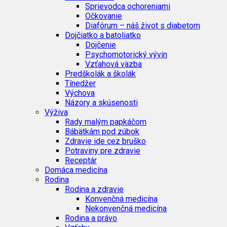
Sprievodca ochoreniami
Očkovanie
Diafórum – náš život s diabetom
Dojčiatko a batoliatko
Dojčenie
Psychomotorický vývin
Vzťahová väzba
Predškolák a školák
Tínedžer
Výchova
Názory a skúsenosti
Výživa
Rady malým papkáčom
Bábätkám pod zúbok
Zdravie ide cez bruško
Potraviny pre zdravie
Receptár
Domáca medicína
Rodina
Rodina a zdravie
Konvenčná medicína
Nekonvenčná medicína
Rodina a právo