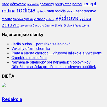
recept
očkovanie
potraviny
predplatné
otec
pôrod
polievka
rodičia
rodina
tehotenstvo
starí rodičia
spánok
strach
výchova
výživa
Vianoce
tehotná
tlačová správa
vzťahy
zdravie
škola
žena
zelenina
časopis
čítanie
školák
šťastie
Najčítanejšie články
Jedlá burina – portulaka zeleninová
Vakcíny očami chemika
Piata a šiesta choroba – vírusové infekcie s vyrážkami
Crumble s marhuľami
Najmenšie plienočky pre najmenších bojovníkov:
Dôležitosť spánku predčasne narodených bábätiek
DIEŤA
Redakcia