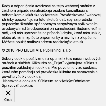
Rady a odporúčania uvádzané na tejto webovej stránke v
žiadnom prípade nenahrádzajú osobnú konzultáciu s
odborníkom a lekárske vyšetrenie. Prevádzkovateľ webovej
stránky upozorňuje na túto skutočnosť, aby sa predišlo
prípadným škodám spôsobeným nesprávnym aplikovaním
uvedených rád či odporúčaní pri samoliečení. Budeme veľmi
radi, keď nás upozorníte na prípadnú chybu, ktorá nám unikla,
alebo ak nám napíšete pripomienky a návrhy na zlepšenie.
Môžete použiť mailovú adresu redakcia@dieta.sk.
© 2018 PRO LIBERTATE Publishing, s. r. o.
Súbory cookie používame na optimalizáciu našich webových
stránok a služieb. Kliknutím na „Prijať“ vyjadrujete súhlas s
použitím základných cookies. Pre povolenie viac cookies,
ktoré nám pomáhajú pri prevádzke kliknite na nastavenia a
povoľte všetky cookies.
Nastavanie cookies
Súhlasím so všetkým
Odmietam
Spravovať cookies
Close