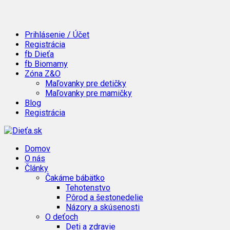
Prihlásenie / Účet
Registrácia
fb Dieťa
fb Biomamy
Zóna Z&O
Maľovanky pre detičky
Maľovanky pre mamičky
Blog
Registrácia
Domov
O nás
Články
Čakáme bábätko
Tehotenstvo
Pôrod a šestonedelie
Názory a skúsenosti
O deťoch
Deti a zdravie