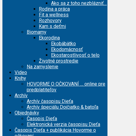
Ako sa z toho nezblázniť…
Rodina a práca
Fit a wellness
Rozhovory
Kam s deťmi
Biomamy
Ekorodina
Ekobábätko
Ekodomácnosť
Ekostarostlivosť o telo
Životné prostredie
Na zamyslenie
Video
Knihy
HOVORME O OČKOVANÍ … online pre
predplatiteľov
Archív
Archív časopisu Dieťa
Archív špeciálu Dojčiatko & batoľa
Objednávky
Časopis Dieťa
Elektronická verzia časopisu Dieťa
Časopis Dieťa + publikácia Hovorme o
očkovaní