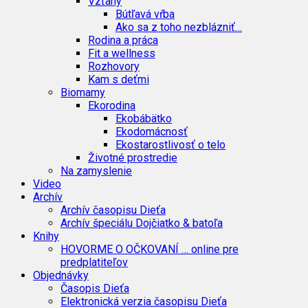
Vzťahy
Bútľavá vŕba
Ako sa z toho nezblázniť…
Rodina a práca
Fit a wellness
Rozhovory
Kam s deťmi
Biomamy
Ekorodina
Ekobábätko
Ekodomácnosť
Ekostarostlivosť o telo
Životné prostredie
Na zamyslenie
Video
Archív
Archív časopisu Dieťa
Archív špeciálu Dojčiatko & batoľa
Knihy
HOVORME O OČKOVANÍ … online pre
predplatiteľov
Objednávky
Časopis Dieťa
Elektronická verzia časopisu Dieťa