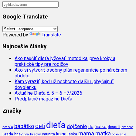
Google Translate
Powered by
Translate
Najnovšie články
Ako naučiť dieťa lyžovať: metodika, prvé kroky a
praktické tipy pre rodičov
Ako si vytvoriť osobný plán regenerácie po náročnom
období
Kam vyraziť, keď už nechcete ďalšiu „obyčajnú“
dovolenku
Aktuálne Dieťa č. 5 – 6 –7/2026
Predplatné magazínu Dieťa
Značky
dieťa
deti
bábätko
dojčenie
dojčiatko
batoľa
dospelí
emócie
mama
matka
kniha
imunita
láska
Grada
hnev
hra
hračky
oblečenie