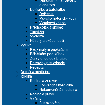
Diafórum – náš život s
diabetom
Dojčiatko a batoliatko
Dojčenie
Psychomotorický vývin
Vzťahová väzba
Predškolák a školák
Tínedžer
Výchova
Názory a skúsenosti
Výživa
Rady malým papkáčom
Bábätkám pod zúbok
Zdravie ide cez bruško
Potraviny pre zdravie
Receptár
Domáca medicína
Rodina
Rodina a zdravie
Konvenčná medicína
Nekonvenčná medicína
Rodina a právo
Vzťahy
Bútľavá vŕba