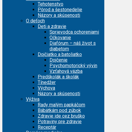
Tehotenstvo
Pôrod a šestonedelie
Názory a skúsenosti
O deťoch
Deti a zdravie
Sprievodca ochoreniami
Očkovanie
Diafórum – náš život s
diabetom
Dojčiatko a batoliatko
Dojčenie
Psychomotorický vývin
Vzťahová väzba
Predškolák a školák
Tínedžer
Výchova
Názory a skúsenosti
Výživa
Rady malým papkáčom
Bábätkám pod zúbok
Zdravie ide cez bruško
Potraviny pre zdravie
Receptár