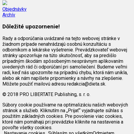
Objednávky
Archív
Dôležité upozornenie!
Rady a odporúčania uvádzané na tejto webovej stránke v
žiadnom prípade nenahrádzajú osobnú konzultáciu s
odborníkom a lekárske vyšetrenie. Prevádzkovateľ webovej
stránky upozorňuje na túto skutočnosť, aby sa predišlo
prípadným škodám spôsobeným nesprávnym aplikovaním
uvedených rád či odporúčaní pri samoliečení. Budeme veľmi
radi, keď nás upozorníte na prípadnú chybu, ktorá nám unikla,
alebo ak nám napíšete pripomienky a návrhy na zlepšenie.
Môžete použiť mailovú adresu redakcia@dieta.sk.
© 2018 PRO LIBERTATE Publishing, s. r. o.
Súbory cookie používame na optimalizáciu našich webových
stránok a služieb. Kliknutím na „Prijať“ vyjadrujete súhlas s
použitím základných cookies. Pre povolenie viac cookies,
ktoré nám pomáhajú pri prevádzke kliknite na nastavenia a
povoľte všetky cookies.
Nastavanie cookies
Súhlasím so všetkým
Odmietam