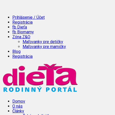
Prihlásenie / Účet
Registrácia
fb Dieťa
fb Biomamy
Zóna Z&O
Maľovanky pre detičky
Maľovanky pre mamičky
Blog
Registrácia
Domov
O nás
Články