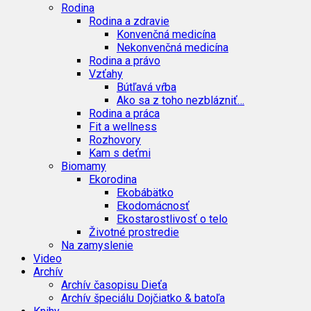
Rodina
Rodina a zdravie
Konvenčná medicína
Nekonvenčná medicína
Rodina a právo
Vzťahy
Bútľavá vŕba
Ako sa z toho nezblázniť…
Rodina a práca
Fit a wellness
Rozhovory
Kam s deťmi
Biomamy
Ekorodina
Ekobábätko
Ekodomácnosť
Ekostarostlivosť o telo
Životné prostredie
Na zamyslenie
Video
Archív
Archív časopisu Dieťa
Archív špeciálu Dojčiatko & batoľa