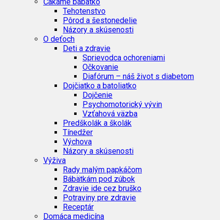
Čakáme bábätko
Tehotenstvo
Pôrod a šestonedelie
Názory a skúsenosti
O deťoch
Deti a zdravie
Sprievodca ochoreniami
Očkovanie
Diafórum – náš život s diabetom
Dojčiatko a batoliatko
Dojčenie
Psychomotorický vývin
Vzťahová väzba
Predškolák a školák
Tínedžer
Výchova
Názory a skúsenosti
Výživa
Rady malým papkáčom
Bábätkám pod zúbok
Zdravie ide cez bruško
Potraviny pre zdravie
Receptár
Domáca medicína