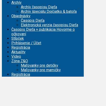
Archív
Archív časopisu Dieťa
Archív špeciálu Dojčiatko & batoľa
Objednávky
Časopis Dieťa
Elektronická verzia časopisu Dieťa
Časopis Dieťa + publikácia Hovorme o
očkovaní
Stĺpček
Prihlásenie / Účet
Registrácia
Aktuality
Video
Zóna Z&O
Maľovanky pre detičky
Maľovanky pre mamičky
Registrácia