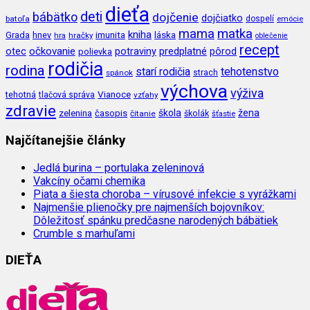
dieťa
deti
bábätko
dojčenie
dojčiatko
batoľa
dospelí
emócie
mama
matka
kniha
imunita
láska
Grada
hnev
hra
hračky
oblečenie
recept
očkovanie
potraviny
predplatné
otec
pôrod
polievka
rodičia
rodina
tehotenstvo
starí rodičia
spánok
strach
výchova
výživa
Vianoce
tehotná
tlačová správa
vzťahy
zdravie
škola
žena
zelenina
časopis
čítanie
školák
šťastie
Najčítanejšie články
Jedlá burina – portulaka zeleninová
Vakcíny očami chemika
Piata a šiesta choroba – vírusové infekcie s vyrážkami
Najmenšie plienočky pre najmenších bojovníkov:
Dôležitosť spánku predčasne narodených bábätiek
Crumble s marhuľami
DIEŤA