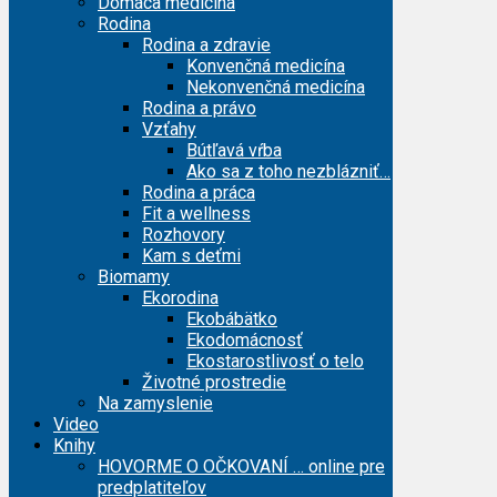
Domáca medicína
Rodina
Rodina a zdravie
Konvenčná medicína
Nekonvenčná medicína
Rodina a právo
Vzťahy
Bútľavá vŕba
Ako sa z toho nezblázniť…
Rodina a práca
Fit a wellness
Rozhovory
Kam s deťmi
Biomamy
Ekorodina
Ekobábätko
Ekodomácnosť
Ekostarostlivosť o telo
Životné prostredie
Na zamyslenie
Video
Knihy
HOVORME O OČKOVANÍ … online pre
predplatiteľov