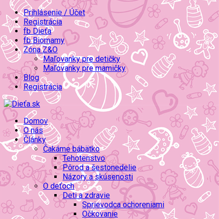
Prihlásenie / Účet
Registrácia
fb Dieťa
fb Biomamy
Zóna Z&O
Maľovanky pre detičky
Maľovanky pre mamičky
Blog
Registrácia
Domov
O nás
Články
Čakáme bábätko
Tehotenstvo
Pôrod a šestonedelie
Názory a skúsenosti
O deťoch
Deti a zdravie
Sprievodca ochoreniami
Očkovanie