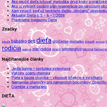
Ako naučiť dieťa lyžovať: metodika, prvé kroky a praktické
Ako si vytvoriť osobný plán regenerácie po náročnom ob
Kam vyraziť, keď už nechcete ďalšiu „obyčajnú“ dovolenk
Aktuálne Dieťa č. 5 – 6 –7/2026
Predplatné magazínu Dieťa
Značky
dieťa
deti
bábätko
dojčenie
dojčiatko
batoľa
dospelí
emócie
rodičia
tehotenstvo
starí rodičia
tehotná
spánok
strach
tlačová s
Najčítanejšie články
Jedlá burina – portulaka zeleninová
Vakcíny očami chemika
Piata a šiesta choroba – vírusové infekcie s vyrážkami
Najmenšie plienočky pre najmenších bojovníkov: Dôležit
Crumble s marhuľami
DIEŤA