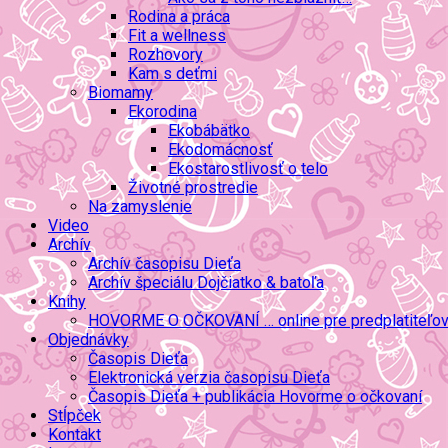
Rodina a práca
Fit a wellness
Rozhovory
Kam s deťmi
Biomamy
Ekorodina
Ekobábätko
Ekodomácnosť
Ekostarostlivosť o telo
Životné prostredie
Na zamyslenie
Video
Archív
Archív časopisu Dieťa
Archív špeciálu Dojčiatko & batoľa
Knihy
HOVORME O OČKOVANÍ … online pre predplatiteľo
Objednávky
Časopis Dieťa
Elektronická verzia časopisu Dieťa
Časopis Dieťa + publikácia Hovorme o očkovaní
Stĺpček
Kontakt