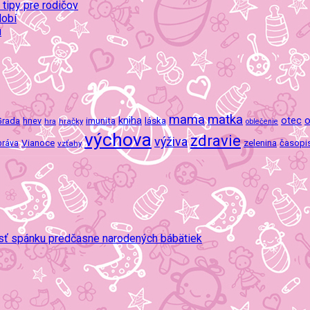
 tipy pre rodičov
dobí
u
mama
matka
kniha
o
imunita
láska
otec
Grada
hnev
hra
hračky
oblečenie
výchova
zdravie
výživa
Vianoce
zelenina
časopi
práva
vzťahy
osť spánku predčasne narodených bábätiek