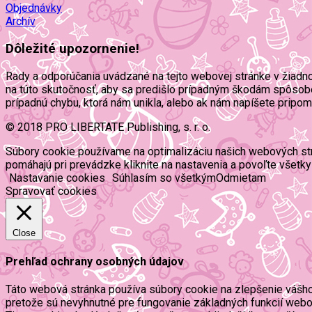
Objednávky
Archív
Dôležité upozornenie!
Rady a odporúčania uvádzané na tejto webovej stránke v žiadn
na túto skutočnosť, aby sa predišlo prípadným škodám spôsob
prípadnú chybu, ktorá nám unikla, alebo ak nám napíšete pripo
© 2018 PRO LIBERTATE Publishing, s. r. o.
Súbory cookie používame na optimalizáciu našich webových strán
pomáhajú pri prevádzke kliknite na nastavenia a povoľte všetky
Nastavanie cookies
Súhlasím so všetkým
Odmietam
Spravovať cookies
Close
Prehľad ochrany osobných údajov
Táto webová stránka používa súbory cookie na zlepšenie vášho 
pretože sú nevyhnutné pre fungovanie základných funkcií webov