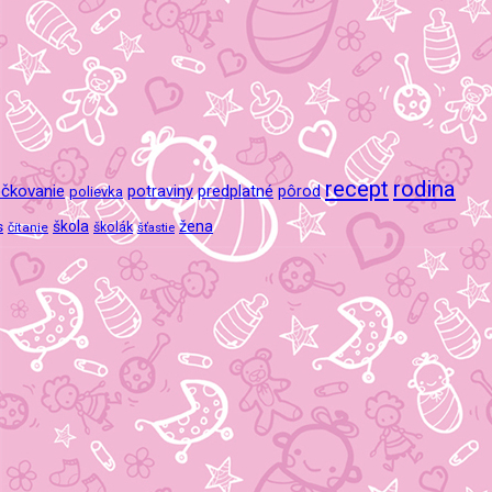
recept
rodina
čkovanie
potraviny
predplatné
pôrod
polievka
škola
žena
s
čítanie
školák
šťastie