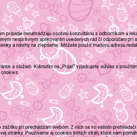
om prípade nenahrádzajú osobnú konzultáciu s odborníkom a lek
eným nesprávnym aplikovaním uvedených rád či odporúčaní pri s
mienky a návrhy na zlepšenie. Môžete použiť mailovú adresu reda
ok a služieb. Kliknutím na „Prijať“ vyjadrujete súhlas s použit
 cookies.
zážitku pri prechádzaní webom. Z nich sa vo vašom prehliadači 
ej stránky. Používame aj cookies tretích strán, ktoré nám pomáh