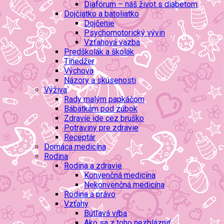
Diafórum – náš život s diabetom
Dojčiatko a batoliatko
Dojčenie
Psychomotorický vývin
Vzťahová väzba
Predškolák a školák
Tínedžer
Výchova
Názory a skúsenosti
Výživa
Rady malým papkáčom
Bábätkám pod zúbok
Zdravie ide cez bruško
Potraviny pre zdravie
Receptár
Domáca medicína
Rodina
Rodina a zdravie
Konvenčná medicína
Nekonvenčná medicína
Rodina a právo
Vzťahy
Bútľavá vŕba
Ako sa z toho nezblázniť…