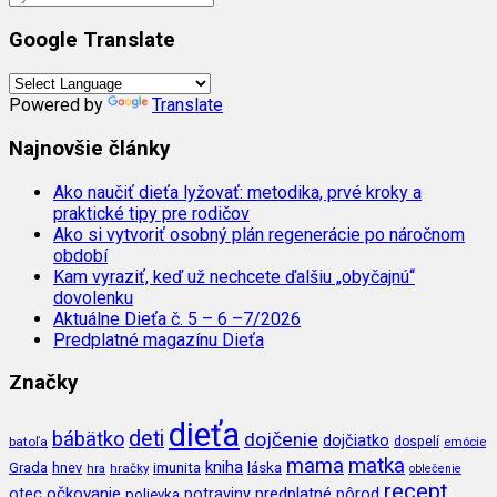
Google Translate
Powered by
Translate
Najnovšie články
Ako naučiť dieťa lyžovať: metodika, prvé kroky a
praktické tipy pre rodičov
Ako si vytvoriť osobný plán regenerácie po náročnom
období
Kam vyraziť, keď už nechcete ďalšiu „obyčajnú“
dovolenku
Aktuálne Dieťa č. 5 – 6 –7/2026
Predplatné magazínu Dieťa
Značky
dieťa
deti
bábätko
dojčenie
dojčiatko
batoľa
dospelí
emócie
mama
matka
kniha
imunita
láska
Grada
hnev
hra
hračky
oblečenie
recept
očkovanie
potraviny
predplatné
otec
pôrod
polievka