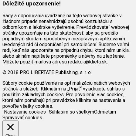
Dôležité upozornenie!
Rady a odporúčania uvádzané na tejto webovej stránke v
žiadnom prípade nenahrádzajú osobnú konzultáciu s
odborníkom a lekárske vyšetrenie. Prevádzkovateľ webovej
stránky upozorňuje na túto skutočnosť, aby sa predišlo
prípadným škodám spôsobeným nesprávnym aplikovaním
uvedených rád či odporúčaní pri samoliečení. Budeme veľmi
radi, keď nás upozorníte na prípadnú chybu, ktorá nám unikla,
alebo ak nám napíšete pripomienky a návrhy na zlepšenie.
Môžete použiť mailovú adresu redakcia@dieta.sk.
© 2018 PRO LIBERTATE Publishing, s. r. o.
Súbory cookie používame na optimalizáciu našich webových
stránok a služieb. Kliknutím na „Prijať“ vyjadrujete súhlas s
použitím základných cookies. Pre povolenie viac cookies,
ktoré nám pomáhajú pri prevádzke kliknite na nastavenia a
povoľte všetky cookies.
Nastavanie cookies
Súhlasím so všetkým
Odmietam
Spravovať cookies
Close