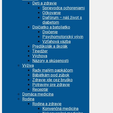
Deti a zdravie
Sprievodca ochoreniami
Očkovanie
Diafórum – náš život s
diabetom
Dojčiatko a batoliatko
Dojčenie
Psychomotorický vývin
Vzťahová väzba
Predškolák a školák
Tínedžer
Výchova
Názory a skúsenosti
Výživa
Rady malým papkáčom
Bábätkám pod zúbok
Zdravie ide cez bruško
Potraviny pre zdravie
Receptár
Domáca medicína
Rodina
Rodina a zdravie
Konvenčná medicína