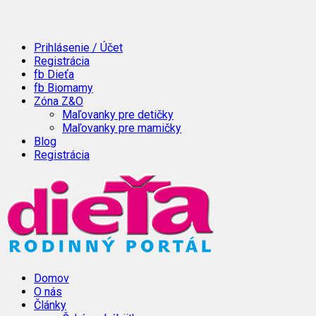
Prihlásenie / Účet
Registrácia
fb Dieťa
fb Biomamy
Zóna Z&O
Maľovanky pre detičky
Maľovanky pre mamičky
Blog
Registrácia
Domov
O nás
Články