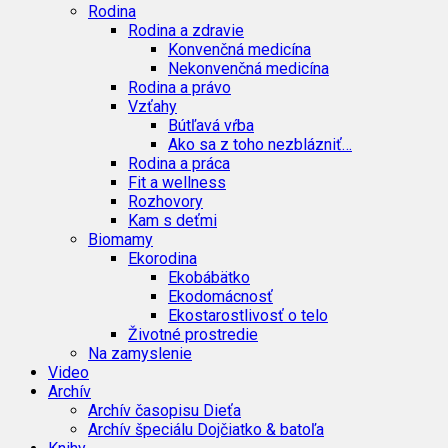
Rodina
Rodina a zdravie
Konvenčná medicína
Nekonvenčná medicína
Rodina a právo
Vzťahy
Bútľavá vŕba
Ako sa z toho nezblázniť…
Rodina a práca
Fit a wellness
Rozhovory
Kam s deťmi
Biomamy
Ekorodina
Ekobábätko
Ekodomácnosť
Ekostarostlivosť o telo
Životné prostredie
Na zamyslenie
Video
Archív
Archív časopisu Dieťa
Archív špeciálu Dojčiatko & batoľa