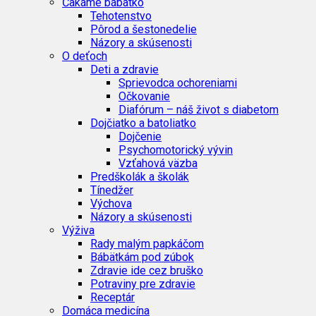
Čakáme bábätko
Tehotenstvo
Pôrod a šestonedelie
Názory a skúsenosti
O deťoch
Deti a zdravie
Sprievodca ochoreniami
Očkovanie
Diafórum – náš život s diabetom
Dojčiatko a batoliatko
Dojčenie
Psychomotorický vývin
Vzťahová väzba
Predškolák a školák
Tínedžer
Výchova
Názory a skúsenosti
Výživa
Rady malým papkáčom
Bábätkám pod zúbok
Zdravie ide cez bruško
Potraviny pre zdravie
Receptár
Domáca medicína