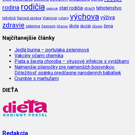
rodičia
rodina
tehotenstvo
starí rodičia
spánok
strach
výchova
výživa
Vianoce
tehotná
tlačová správa
vzťahy
zdravie
škola
žena
zelenina
časopis
čítanie
školák
šťastie
Najčítanejšie články
Jedlá burina – portulaka zeleninová
Vakcíny očami chemika
Piata a šiesta choroba – vírusové infekcie s vyrážkami
Najmenšie plienočky pre najmenších bojovníkov:
Dôležitosť spánku predčasne narodených bábätiek
Crumble s marhuľami
DIEŤA
Redakcia