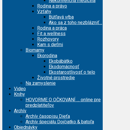
Nekonvenčná medicína
Rodina a právo
Vzťahy
Bútľavá vŕba
Ako sa z toho nezblázniť…
Rodina a práca
Fit a wellness
Rozhovory
Kam s deťmi
Biomamy
Ekorodina
Ekobábätko
Ekodomácnosť
Ekostarostlivosť o telo
Životné prostredie
Na zamyslenie
Video
Knihy
HOVORME O OČKOVANÍ … online pre
predplatiteľov
Archív
Archív časopisu Dieťa
Archív špeciálu Dojčiatko & batoľa
Objednávky