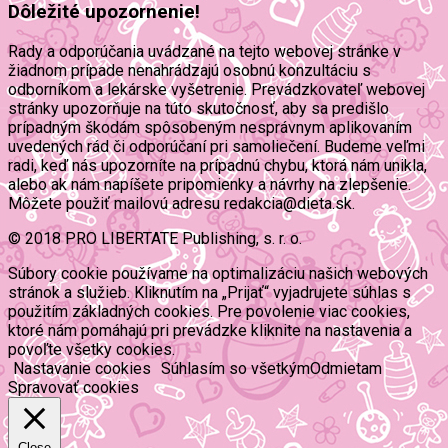
Dôležité upozornenie!
Rady a odporúčania uvádzané na tejto webovej stránke v
žiadnom prípade nenahrádzajú osobnú konzultáciu s
odborníkom a lekárske vyšetrenie. Prevádzkovateľ webovej
stránky upozorňuje na túto skutočnosť, aby sa predišlo
prípadným škodám spôsobeným nesprávnym aplikovaním
uvedených rád či odporúčaní pri samoliečení. Budeme veľmi
radi, keď nás upozorníte na prípadnú chybu, ktorá nám unikla,
alebo ak nám napíšete pripomienky a návrhy na zlepšenie.
Môžete použiť mailovú adresu redakcia@dieta.sk.
© 2018 PRO LIBERTATE Publishing, s. r. o.
Súbory cookie používame na optimalizáciu našich webových
stránok a služieb. Kliknutím na „Prijať“ vyjadrujete súhlas s
použitím základných cookies. Pre povolenie viac cookies,
ktoré nám pomáhajú pri prevádzke kliknite na nastavenia a
povoľte všetky cookies.
Nastavanie cookies
Súhlasím so všetkým
Odmietam
Spravovať cookies
Close