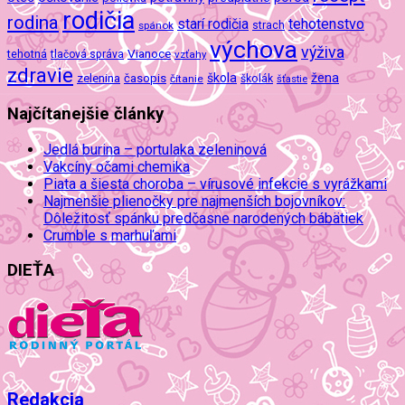
rodičia
rodina
tehotenstvo
starí rodičia
spánok
strach
výchova
výživa
Vianoce
tehotná
tlačová správa
vzťahy
zdravie
škola
žena
zelenina
časopis
čítanie
školák
šťastie
Najčítanejšie články
Jedlá burina – portulaka zeleninová
Vakcíny očami chemika
Piata a šiesta choroba – vírusové infekcie s vyrážkami
Najmenšie plienočky pre najmenších bojovníkov:
Dôležitosť spánku predčasne narodených bábätiek
Crumble s marhuľami
DIEŤA
Redakcia