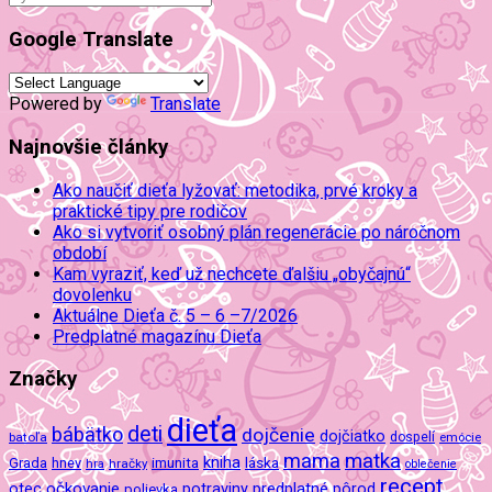
Google Translate
Powered by
Translate
Najnovšie články
Ako naučiť dieťa lyžovať: metodika, prvé kroky a
praktické tipy pre rodičov
Ako si vytvoriť osobný plán regenerácie po náročnom
období
Kam vyraziť, keď už nechcete ďalšiu „obyčajnú“
dovolenku
Aktuálne Dieťa č. 5 – 6 –7/2026
Predplatné magazínu Dieťa
Značky
dieťa
deti
bábätko
dojčenie
dojčiatko
batoľa
dospelí
emócie
mama
matka
kniha
imunita
láska
Grada
hnev
hra
hračky
oblečenie
recept
očkovanie
potraviny
predplatné
otec
pôrod
polievka