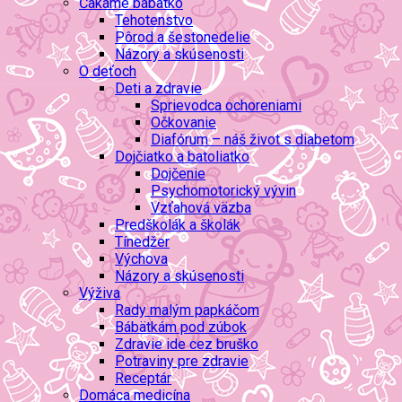
Čakáme bábätko
Tehotenstvo
Pôrod a šestonedelie
Názory a skúsenosti
O deťoch
Deti a zdravie
Sprievodca ochoreniami
Očkovanie
Diafórum – náš život s diabetom
Dojčiatko a batoliatko
Dojčenie
Psychomotorický vývin
Vzťahová väzba
Predškolák a školák
Tínedžer
Výchova
Názory a skúsenosti
Výživa
Rady malým papkáčom
Bábätkám pod zúbok
Zdravie ide cez bruško
Potraviny pre zdravie
Receptár
Domáca medicína