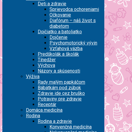
Deti a zdravie
Sprievodca ochoreniami
Očkovanie
Diafórum – náš život s
diabetom
Dojčiatko a batoliatko
Dojčenie
Psychomotorický vývin
Vzťahová väzba
Predškolák a školák
Tínedžer
Výchova
Názory a skúsenosti
Výživa
Rady malým papkáčom
Bábätkám pod zúbok
Zdravie ide cez bruško
Potraviny pre zdravie
Receptár
Domáca medicína
Rodina
Rodina a zdravie
Konvenčná medicína