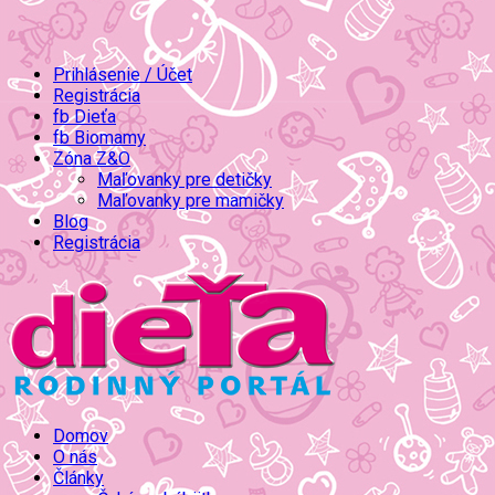
Prihlásenie / Účet
Registrácia
fb Dieťa
fb Biomamy
Zóna Z&O
Maľovanky pre detičky
Maľovanky pre mamičky
Blog
Registrácia
Domov
O nás
Články