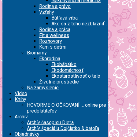
Nekonvenčná medicína
Rodina a právo
Vzťahy
Bútľavá vŕba
Ako sa z toho nezblázniť…
Rodina a práca
Fit a wellness
Rozhovory
Kam s deťmi
Biomamy
Ekorodina
Ekobábätko
Ekodomácnosť
Ekostarostlivosť o telo
Životné prostredie
Na zamyslenie
Video
Knihy
HOVORME O OČKOVANÍ … online pre
predplatiteľov
Archív
Archív časopisu Dieťa
Archív špeciálu Dojčiatko & batoľa
Objednávky