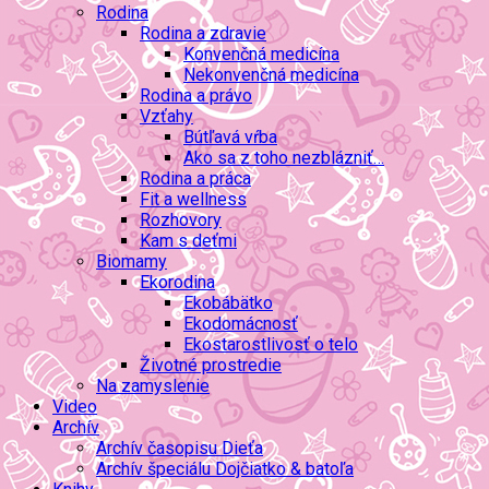
Rodina
Rodina a zdravie
Konvenčná medicína
Nekonvenčná medicína
Rodina a právo
Vzťahy
Bútľavá vŕba
Ako sa z toho nezblázniť…
Rodina a práca
Fit a wellness
Rozhovory
Kam s deťmi
Biomamy
Ekorodina
Ekobábätko
Ekodomácnosť
Ekostarostlivosť o telo
Životné prostredie
Na zamyslenie
Video
Archív
Archív časopisu Dieťa
Archív špeciálu Dojčiatko & batoľa