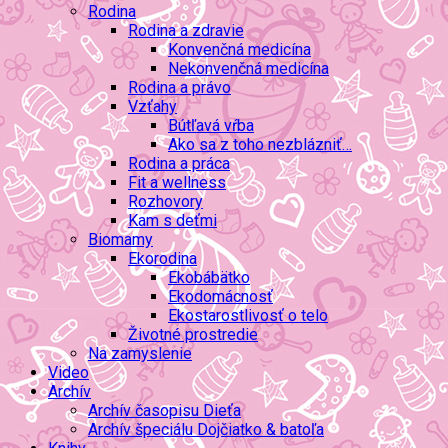
Rodina
Rodina a zdravie
Konvenčná medicína
Nekonvenčná medicína
Rodina a právo
Vzťahy
Bútľavá vŕba
Ako sa z toho nezblázniť…
Rodina a práca
Fit a wellness
Rozhovory
Kam s deťmi
Biomamy
Ekorodina
Ekobábätko
Ekodomácnosť
Ekostarostlivosť o telo
Životné prostredie
Na zamyslenie
Video
Archív
Archív časopisu Dieťa
Archív špeciálu Dojčiatko & batoľa