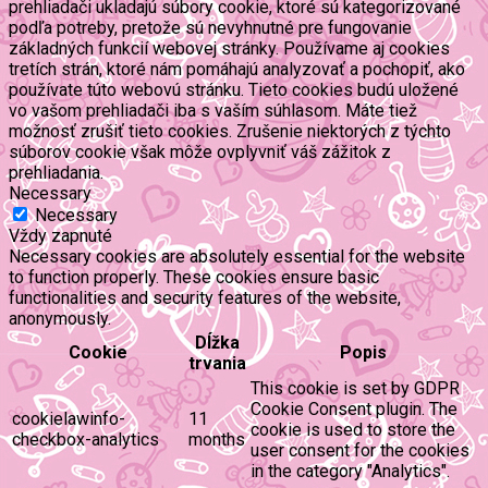
prehliadači ukladajú súbory cookie, ktoré sú kategorizované
podľa potreby, pretože sú nevyhnutné pre fungovanie
základných funkcií webovej stránky. Používame aj cookies
tretích strán, ktoré nám pomáhajú analyzovať a pochopiť, ako
používate túto webovú stránku. Tieto cookies budú uložené
vo vašom prehliadači iba s vaším súhlasom. Máte tiež
možnosť zrušiť tieto cookies. Zrušenie niektorých z týchto
súborov cookie však môže ovplyvniť váš zážitok z
prehliadania.
Necessary
Necessary
Vždy zapnuté
Necessary cookies are absolutely essential for the website
to function properly. These cookies ensure basic
functionalities and security features of the website,
anonymously.
Dĺžka
Cookie
Popis
trvania
This cookie is set by GDPR
Cookie Consent plugin. The
cookielawinfo-
11
cookie is used to store the
checkbox-analytics
months
user consent for the cookies
in the category "Analytics".