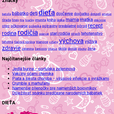
Značky
dieťa
deti
bábätko
dojčenie
dojčiatko
batoľa
dospelí
emócie
mama
matka
kniha
imunita
láska
Grada
hnev
hra
hračky
oblečenie
recept
očkovanie
potraviny
predplatné
otec
pôrod
polievka
rodičia
rodina
tehotenstvo
starí rodičia
spánok
strach
výchova
výživa
Vianoce
tehotná
tlačová správa
vzťahy
zdravie
škola
žena
zelenina
časopis
čítanie
školák
šťastie
Najčítanejšie články
Jedlá burina – portulaka zeleninová
Vakcíny očami chemika
Piata a šiesta choroba – vírusové infekcie s vyrážkami
Crumble s marhuľami
Najmenšie plienočky pre najmenších bojovníkov:
Dôležitosť spánku predčasne narodených bábätiek
DIEŤA