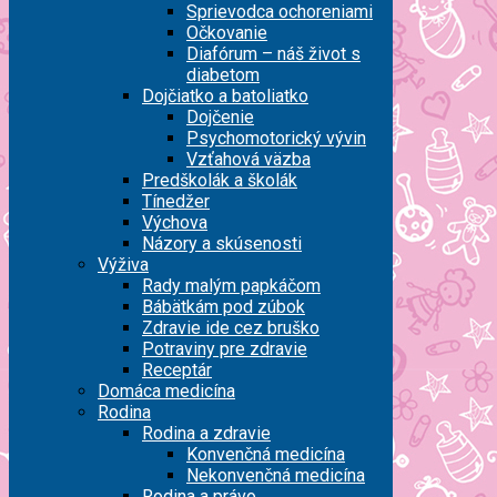
Sprievodca ochoreniami
Očkovanie
Diafórum – náš život s
diabetom
Dojčiatko a batoliatko
Dojčenie
Psychomotorický vývin
Vzťahová väzba
Predškolák a školák
Tínedžer
Výchova
Názory a skúsenosti
Výživa
Rady malým papkáčom
Bábätkám pod zúbok
Zdravie ide cez bruško
Potraviny pre zdravie
Receptár
Domáca medicína
Rodina
Rodina a zdravie
Konvenčná medicína
Nekonvenčná medicína
Rodina a právo