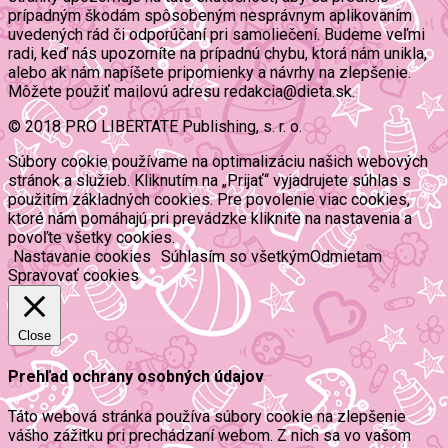
prípadným škodám spôsobeným nesprávnym aplikovaním
uvedených rád či odporúčaní pri samoliečení. Budeme veľmi
radi, keď nás upozorníte na prípadnú chybu, ktorá nám unikla,
alebo ak nám napíšete pripomienky a návrhy na zlepšenie.
Môžete použiť mailovú adresu redakcia@dieta.sk.
© 2018 PRO LIBERTATE Publishing, s. r. o.
Súbory cookie používame na optimalizáciu našich webových
stránok a služieb. Kliknutím na „Prijať“ vyjadrujete súhlas s
použitím základných cookies. Pre povolenie viac cookies,
ktoré nám pomáhajú pri prevádzke kliknite na nastavenia a
povoľte všetky cookies.
Nastavanie cookies
Súhlasím so všetkým
Odmietam
Spravovať cookies
Close
Prehľad ochrany osobných údajov
Táto webová stránka používa súbory cookie na zlepšenie
vášho zážitku pri prechádzaní webom. Z nich sa vo vašom