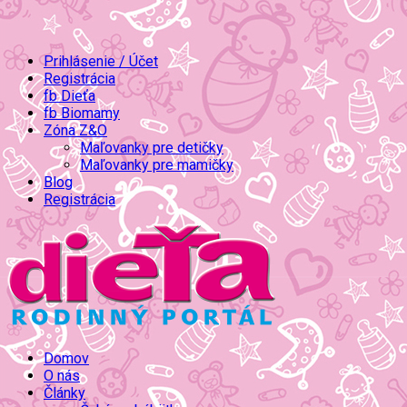
Prihlásenie / Účet
Registrácia
fb Dieťa
fb Biomamy
Zóna Z&O
Maľovanky pre detičky
Maľovanky pre mamičky
Blog
Registrácia
Domov
O nás
Články