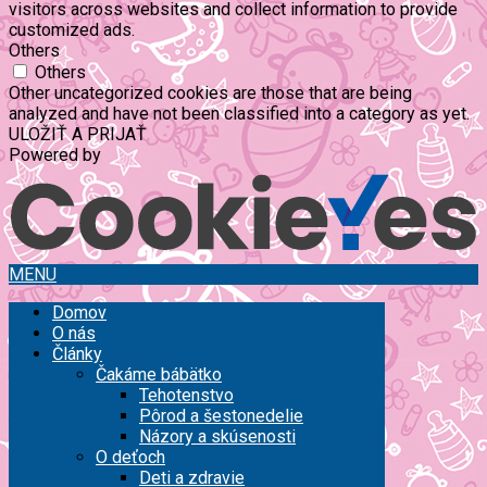
visitors across websites and collect information to provide
customized ads.
Others
Others
Other uncategorized cookies are those that are being
analyzed and have not been classified into a category as yet.
ULOŽIŤ A PRIJAŤ
Powered by
MENU
Domov
O nás
Články
Čakáme bábätko
Tehotenstvo
Pôrod a šestonedelie
Názory a skúsenosti
O deťoch
Deti a zdravie