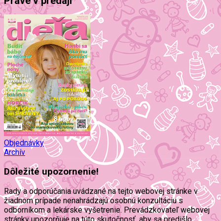
Práve v predaji
Objednávky
Archív
Dôležité upozornenie!
Rady a odporúčania uvádzané na tejto webovej stránke v
žiadnom prípade nenahrádzajú osobnú konzultáciu s
odborníkom a lekárske vyšetrenie. Prevádzkovateľ webovej
stránky upozorňuje na túto skutočnosť, aby sa predišlo