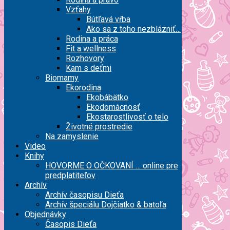
Vzťahy
Bútľavá vŕba
Ako sa z toho nezblázniť…
Rodina a práca
Fit a wellness
Rozhovory
Kam s deťmi
Biomamy
Ekorodina
Ekobábätko
Ekodomácnosť
Ekostarostlivosť o telo
Životné prostredie
Na zamyslenie
Video
Knihy
HOVORME O OČKOVANÍ … online pre
predplatiteľov
Archív
Archív časopisu Dieťa
Archív špeciálu Dojčiatko & batoľa
Objednávky
Časopis Dieťa