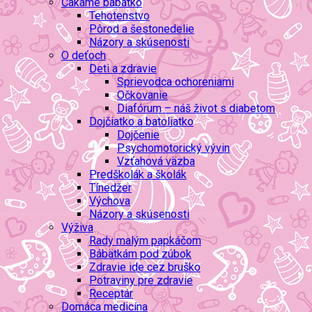
Čakáme bábätko
Tehotenstvo
Pôrod a šestonedelie
Názory a skúsenosti
O deťoch
Deti a zdravie
Sprievodca ochoreniami
Očkovanie
Diafórum – náš život s diabetom
Dojčiatko a batoliatko
Dojčenie
Psychomotorický vývin
Vzťahová väzba
Predškolák a školák
Tínedžer
Výchova
Názory a skúsenosti
Výživa
Rady malým papkáčom
Bábätkám pod zúbok
Zdravie ide cez bruško
Potraviny pre zdravie
Receptár
Domáca medicína