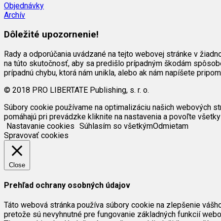
Objednávky
Archív
Dôležité upozornenie!
Rady a odporúčania uvádzané na tejto webovej stránke v žiadn
na túto skutočnosť, aby sa predišlo prípadným škodám spôsob
prípadnú chybu, ktorá nám unikla, alebo ak nám napíšete pripo
© 2018 PRO LIBERTATE Publishing, s. r. o.
Súbory cookie používame na optimalizáciu našich webových strán
pomáhajú pri prevádzke kliknite na nastavenia a povoľte všetky
Nastavanie cookies
Súhlasím so všetkým
Odmietam
Spravovať cookies
Close
Prehľad ochrany osobných údajov
Táto webová stránka používa súbory cookie na zlepšenie vášho 
pretože sú nevyhnutné pre fungovanie základných funkcií webov