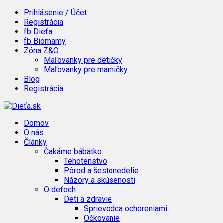
Prihlásenie / Účet
Registrácia
fb Dieťa
fb Biomamy
Zóna Z&O
Maľovanky pre detičky
Maľovanky pre mamičky
Blog
Registrácia
Domov
O nás
Články
Čakáme bábätko
Tehotenstvo
Pôrod a šestonedelie
Názory a skúsenosti
O deťoch
Deti a zdravie
Sprievodca ochoreniami
Očkovanie