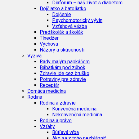
Diafórum – náš život s diabetom
Dojčiatko a batoliatko
Dojčenie
Psychomotorický vývin
Vzťahová väzba
Predškolák a školák
Tínedžer
Výchova
Názory a skúsenosti
Výživa
Rady malým papkáčom
Bábätkám pod zúbok
Zdravie ide cez bruško
Potraviny pre zdravie
Receptár
Domáca medicína
Rodina
Rodina a zdravie
Konvenčná medicína
Nekonvenčná medicína
Rodina a právo
Vzťahy
Bútľavá vŕba
Ako sa z toho nezblázniť…