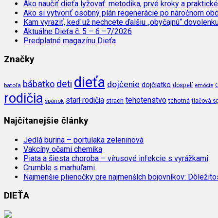
Ako naučiť dieťa lyžovať: metodika, prvé kroky a praktické
Ako si vytvoriť osobný plán regenerácie po náročnom ob
Kam vyraziť, keď už nechcete ďalšiu „obyčajnú“ dovolenk
Aktuálne Dieťa č. 5 – 6 –7/2026
Predplatné magazínu Dieťa
Značky
dieťa
deti
bábätko
dojčenie
dojčiatko
batoľa
dospelí
emócie
rodičia
tehotenstvo
starí rodičia
tehotná
spánok
strach
tlačová s
Najčítanejšie články
Jedlá burina – portulaka zeleninová
Vakcíny očami chemika
Piata a šiesta choroba – vírusové infekcie s vyrážkami
Crumble s marhuľami
Najmenšie plienočky pre najmenších bojovníkov: Dôležit
DIEŤA