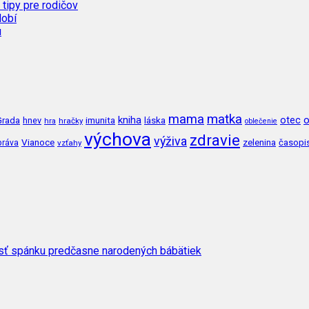
 tipy pre rodičov
dobí
u
mama
matka
kniha
o
imunita
láska
otec
Grada
hnev
hra
hračky
oblečenie
výchova
zdravie
výživa
Vianoce
zelenina
časopi
práva
vzťahy
osť spánku predčasne narodených bábätiek