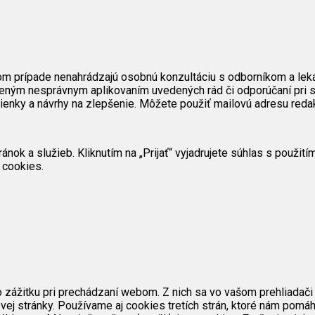
om prípade nenahrádzajú osobnú konzultáciu s odborníkom a lek
eným nesprávnym aplikovaním uvedených rád či odporúčaní pri s
mienky a návrhy na zlepšenie. Môžete použiť mailovú adresu reda
ok a služieb. Kliknutím na „Prijať“ vyjadrujete súhlas s použit
 cookies.
zážitku pri prechádzaní webom. Z nich sa vo vašom prehliadači 
ej stránky. Používame aj cookies tretích strán, ktoré nám pomáh