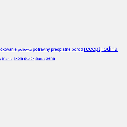
recept
rodina
čkovanie
potraviny
predplatné
pôrod
polievka
škola
žena
s
čítanie
školák
šťastie