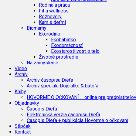
Rodina a práca
Fit a wellness
Rozhovory
Kam s deťmi
Biomamy
Ekorodina
Ekobábätko
Ekodomácnosť
Ekostarostlivosť o telo
Životné prostredie
Na zamyslenie
Video
Archív
Archív časopisu Dieťa
Archív špeciálu Dojčiatko & batoľa
Knihy
HOVORME O OČKOVANÍ … online pre predplatiteľo
Objednávky
Časopis Dieťa
Elektronická verzia časopisu Dieťa
Časopis Dieťa + publikácia Hovorme o očkovaní
Stĺpček
Kontakt