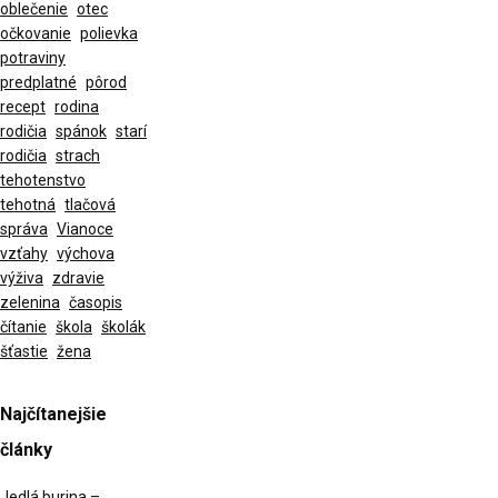
oblečenie
otec
očkovanie
polievka
potraviny
predplatné
pôrod
recept
rodina
rodičia
spánok
starí
rodičia
strach
tehotenstvo
tehotná
tlačová
správa
Vianoce
vzťahy
výchova
výživa
zdravie
zelenina
časopis
čítanie
škola
školák
šťastie
žena
Najčítanejšie
články
Jedlá burina –