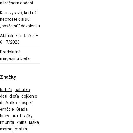
náročnom období
Kam vyraziť, keď už
nechcete ďalšiu
„obyčajnú“ dovolenku
Aktuálne Dieťa č. 5 –
6 –7/2026
Predplatné
magazínu Dieťa
Značky
batoľa
bábätko
deti
dieťa
dojčenie
dojčiatko
dospelí
emócie
Grada
hnev
hra
hračky
imunita
kniha
láska
mama
matka