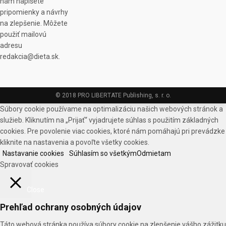
nám napíšete
pripomienky a návrhy
na zlepšenie. Môžete
použiť mailovú
adresu
redakcia@dieta.sk.
© 2018 PRO LIBERTATE Publishing, s. r. o.
Súbory cookie používame na optimalizáciu našich webových stránok a
služieb. Kliknutím na „Prijať“ vyjadrujete súhlas s použitím základných
cookies. Pre povolenie viac cookies, ktoré nám pomáhajú pri prevádzke
kliknite na nastavenia a povoľte všetky cookies.
Nastavanie cookies
Súhlasím so všetkým
Odmietam
Spravovať cookies
Close
Prehľad ochrany osobných údajov
Táto webová stránka používa súbory cookie na zlepšenie vášho zážitku