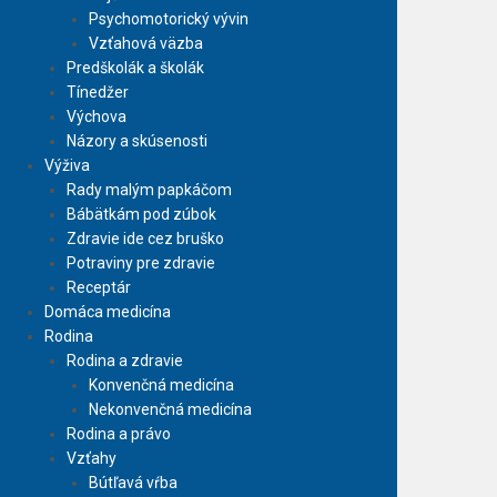
Psychomotorický vývin
Vzťahová väzba
Predškolák a školák
Tínedžer
Výchova
Názory a skúsenosti
Výživa
Rady malým papkáčom
Bábätkám pod zúbok
Zdravie ide cez bruško
Potraviny pre zdravie
Receptár
Domáca medicína
Rodina
Rodina a zdravie
Konvenčná medicína
Nekonvenčná medicína
Rodina a právo
Vzťahy
Bútľavá vŕba