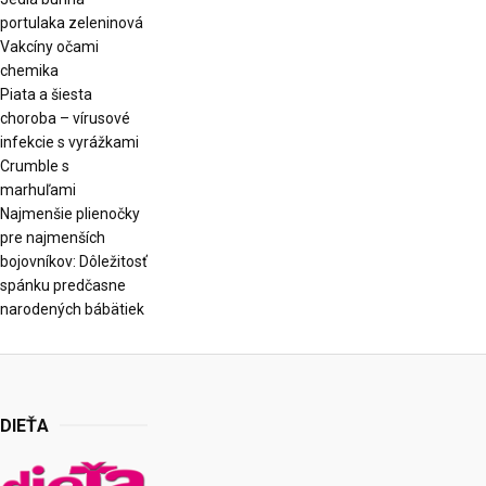
portulaka zeleninová
Vakcíny očami
chemika
Piata a šiesta
choroba – vírusové
infekcie s vyrážkami
Crumble s
marhuľami
Najmenšie plienočky
pre najmenších
bojovníkov: Dôležitosť
spánku predčasne
narodených bábätiek
DIEŤA