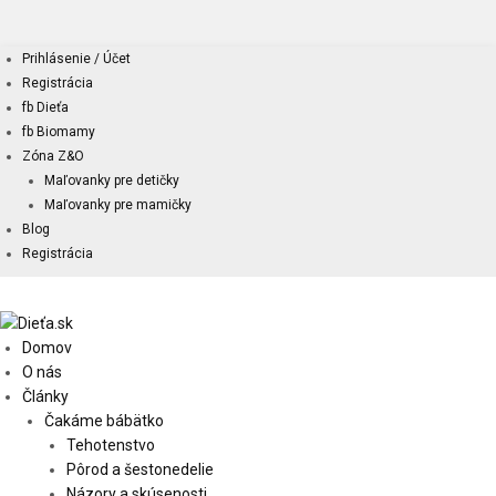
Prihlásenie / Účet
Registrácia
fb Dieťa
fb Biomamy
Zóna Z&O
Maľovanky pre detičky
Maľovanky pre mamičky
Blog
Registrácia
Domov
O nás
Články
Čakáme bábätko
Tehotenstvo
Pôrod a šestonedelie
Názory a skúsenosti