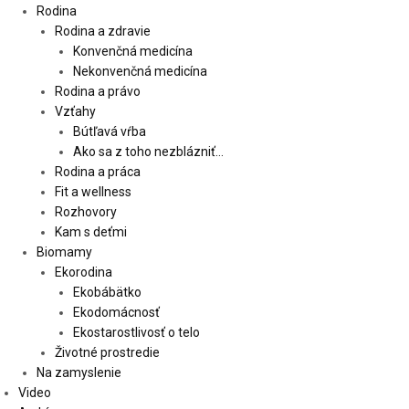
Rodina
Rodina a zdravie
Konvenčná medicína
Nekonvenčná medicína
Rodina a právo
Vzťahy
Bútľavá vŕba
Ako sa z toho nezblázniť…
Rodina a práca
Fit a wellness
Rozhovory
Kam s deťmi
Biomamy
Ekorodina
Ekobábätko
Ekodomácnosť
Ekostarostlivosť o telo
Životné prostredie
Na zamyslenie
Video