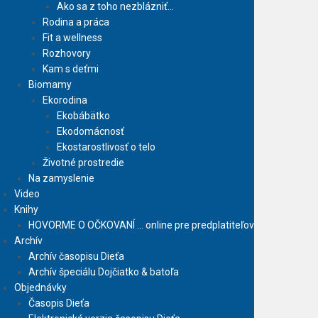
Ako sa z toho nezblázniť…
Rodina a práca
Fit a wellness
Rozhovory
Kam s deťmi
Biomamy
Ekorodina
Ekobábätko
Ekodomácnosť
Ekostarostlivosť o telo
Životné prostredie
Na zamyslenie
Video
Knihy
HOVORME O OČKOVANÍ … online pre predplatiteľov
Archív
Archív časopisu Dieťa
Archív špeciálu Dojčiatko & batoľa
Objednávky
Časopis Dieťa