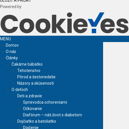
ULOŽIŤ A PRIJAŤ
Powered by
MENU
Domov
O nás
Články
Čakáme bábätko
Tehotenstvo
Pôrod a šestonedelie
Názory a skúsenosti
O deťoch
Deti a zdravie
Sprievodca ochoreniami
Očkovanie
Diafórum – náš život s diabetom
Dojčiatko a batoliatko
Dojčenie