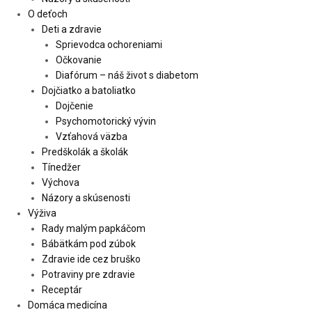
O deťoch
Deti a zdravie
Sprievodca ochoreniami
Očkovanie
Diafórum – náš život s diabetom
Dojčiatko a batoliatko
Dojčenie
Psychomotorický vývin
Vzťahová väzba
Predškolák a školák
Tínedžer
Výchova
Názory a skúsenosti
Výživa
Rady malým papkáčom
Bábätkám pod zúbok
Zdravie ide cez bruško
Potraviny pre zdravie
Receptár
Domáca medicína