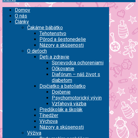
Domov
O nás
Články
Čakáme bábätko
Tehotenstvo
Pôrod a šestonedelie
Názory a skúsenosti
O deťoch
Deti a zdravie
Sprievodca ochoreniami
Očkovanie
Diafórum – náš život s
diabetom
Dojčiatko a batoliatko
Dojčenie
Psychomotorický vývin
Vzťahová väzba
Predškolák a školák
Tínedžer
Výchova
Názory a skúsenosti
Výživa