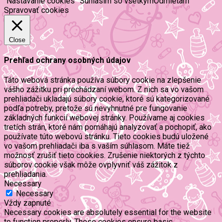
Nastavanie cookies
Súhlasím so všetkým
Odmietam
Spravovať cookies
Close
Prehľad ochrany osobných údajov
Táto webová stránka používa súbory cookie na zlepšenie
vášho zážitku pri prechádzaní webom. Z nich sa vo vašom
prehliadači ukladajú súbory cookie, ktoré sú kategorizované
podľa potreby, pretože sú nevyhnutné pre fungovanie
základných funkcií webovej stránky. Používame aj cookies
tretích strán, ktoré nám pomáhajú analyzovať a pochopiť, ako
používate túto webovú stránku. Tieto cookies budú uložené
vo vašom prehliadači iba s vaším súhlasom. Máte tiež
možnosť zrušiť tieto cookies. Zrušenie niektorých z týchto
súborov cookie však môže ovplyvniť váš zážitok z
prehliadania.
Necessary
Necessary
Vždy zapnuté
Necessary cookies are absolutely essential for the website
to function properly. These cookies ensure basic