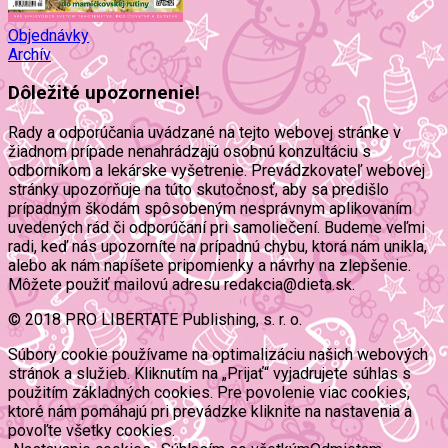
Objednávky
Archív
Dôležité upozornenie!
Rady a odporúčania uvádzané na tejto webovej stránke v
žiadnom prípade nenahrádzajú osobnú konzultáciu s
odborníkom a lekárske vyšetrenie. Prevádzkovateľ webovej
stránky upozorňuje na túto skutočnosť, aby sa predišlo
prípadným škodám spôsobeným nesprávnym aplikovaním
uvedených rád či odporúčaní pri samoliečení. Budeme veľmi
radi, keď nás upozorníte na prípadnú chybu, ktorá nám unikla,
alebo ak nám napíšete pripomienky a návrhy na zlepšenie.
Môžete použiť mailovú adresu redakcia@dieta.sk.
© 2018 PRO LIBERTATE Publishing, s. r. o.
Súbory cookie používame na optimalizáciu našich webových
stránok a služieb. Kliknutím na „Prijať“ vyjadrujete súhlas s
použitím základných cookies. Pre povolenie viac cookies,
ktoré nám pomáhajú pri prevádzke kliknite na nastavenia a
povoľte všetky cookies.