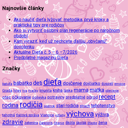
Najnovšie články
Ako naučiť dieťa lyžovať: metodika, prvé kroky a
praktické tipy pre rodičov
Ako si vytvoriť osobný plán regenerácie po náročnom
období
Kam vyraziť, keď už nechcete ďalšiu „obyčajnú“
dovolenku
Aktuálne Dieťa č. 5 – 6 –7/2026
Predplatné magazínu Dieťa
Značky
dieťa
deti
bábätko
dojčenie
dojčiatko
batoľa
dospelí
emócie
mama
matka
kniha
imunita
láska
Grada
hnev
hra
hračky
oblečenie
recept
očkovanie
potraviny
predplatné
otec
pôrod
polievka
rodičia
rodina
tehotenstvo
starí rodičia
spánok
strach
výchova
výživa
Vianoce
tehotná
tlačová správa
vzťahy
zdravie
škola
žena
zelenina
časopis
čítanie
školák
šťastie