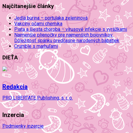
Najčítanejšie články
Jedlá burina – portulaka zeleninová
Vakcíny očami chemika
Piata a šiesta choroba – vírusové infekcie s vyrážkami
Najmenšie plienočky pre najmenších bojovníkov:
Dôležitosť spánku predčasne narodených bábätiek
Crumble s marhuľami
DIEŤA
Redakcia
PRO LIBERTATE Publishing, s. r. o.
Inzercia
Podmienky inzercie