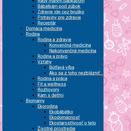
Rady malým papkáčom
Bábätkám pod zúbok
Zdravie ide cez bruško
Potraviny pre zdravie
Receptár
Domáca medicína
Rodina
Rodina a zdravie
Konvenčná medicína
Nekonvenčná medicína
Rodina a právo
Vzťahy
Bútľavá vŕba
Ako sa z toho nezblázniť…
Rodina a práca
Fit a wellness
Rozhovory
Kam s deťmi
Biomamy
Ekorodina
Ekobábätko
Ekodomácnosť
Ekostarostlivosť o telo
Životné prostredie