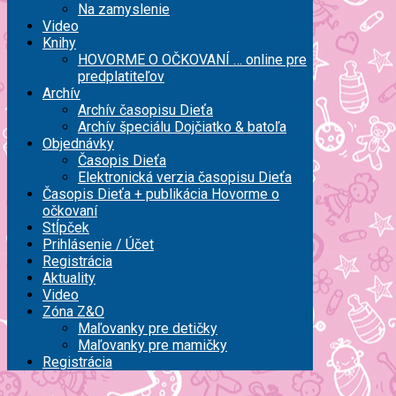
Na zamyslenie
Video
Knihy
HOVORME O OČKOVANÍ … online pre
predplatiteľov
Archív
Archív časopisu Dieťa
Archív špeciálu Dojčiatko & batoľa
Objednávky
Časopis Dieťa
Elektronická verzia časopisu Dieťa
Časopis Dieťa + publikácia Hovorme o
očkovaní
Stĺpček
Prihlásenie / Účet
Registrácia
Aktuality
Video
Zóna Z&O
Maľovanky pre detičky
Maľovanky pre mamičky
Registrácia