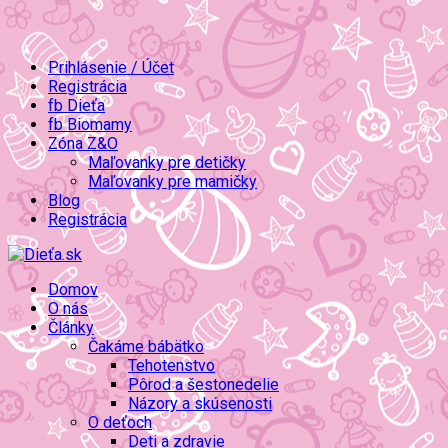
Prihlásenie / Účet
Registrácia
fb Dieťa
fb Biomamy
Zóna Z&O
Maľovanky pre detičky
Maľovanky pre mamičky
Blog
Registrácia
Domov
O nás
Články
Čakáme bábätko
Tehotenstvo
Pôrod a šestonedelie
Názory a skúsenosti
O deťoch
Deti a zdravie