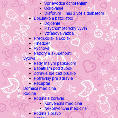
Sprievodca ochoreniami
Očkovanie
Diafórum – náš život s diabetom
Dojčiatko a batoliatko
Dojčenie
Psychomotorický vývin
Vzťahová väzba
Predškolák a školák
Tínedžer
Výchova
Názory a skúsenosti
Výživa
Rady malým papkáčom
Bábätkám pod zúbok
Zdravie ide cez bruško
Potraviny pre zdravie
Receptár
Domáca medicína
Rodina
Rodina a zdravie
Konvenčná medicína
Nekonvenčná medicína
Rodina a právo