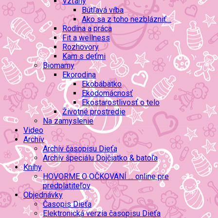
Vzťahy
Bútľavá vŕba
Ako sa z toho nezblázniť…
Rodina a práca
Fit a wellness
Rozhovory
Kam s deťmi
Biomamy
Ekorodina
Ekobábätko
Ekodomácnosť
Ekostarostlivosť o telo
Životné prostredie
Na zamyslenie
Video
Archív
Archív časopisu Dieťa
Archív špeciálu Dojčiatko & batoľa
Knihy
HOVORME O OČKOVANÍ … online pre
predplatiteľov
Objednávky
Časopis Dieťa
Elektronická verzia časopisu Dieťa