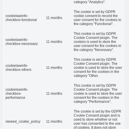
category "Analytics".
The cookie is set by GDPR
cookielawinfo-
cookie consent to record the
11 months
checkbox-functional
user consent for the cookies in
the category "Functional".
This cookie is set by GDPR
Cookie Consent plugin. The
cookielawinfo-
11 months
cookies is used to store the
checkbox-necessary
user consent for the cookies in
the category "Necessary".
This cookie is set by GDPR
Cookie Consent plugin. The
cookielawinfo-
11 months
cookie is used to store the user
checkbox-others
consent for the cookies in the
category "Other.
This cookie is set by GDPR
cookielawinfo-
Cookie Consent plugin. The
checkbox-
11 months
cookie is used to store the user
performance
consent for the cookies in the
category "Performance".
The cookie is set by the GDPR
Cookie Consent plugin and is
used to store whether or not
viewed_cookie_policy
11 months
user has consented to the use
of cookies. It does not store