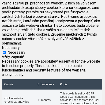
vášho zážitku pri prechádzaní webom. Z nich sa vo vašom
prehliadači ukladajú súbory cookie, ktoré sú kategorizované
podľa potreby, pretože sú nevyhnutné pre fungovanie
základných funkcií webovej stránky. Používame aj cookies
tretích strán, ktoré nám pomáhajú analyzovať a pochopiť, ako
používate túto webovú stránku. Tieto cookies budú uložené
vo vašom prehliadači iba s vaším súhlasom. Máte tiež
možnosť zrušiť tieto cookies. Zrušenie niektorých z týchto
súborov cookie však môže ovplyvniť váš zážitok z
prehliadania.
Necessary
Necessary
Vždy zapnuté
Necessary cookies are absolutely essential for the website
to function properly. These cookies ensure basic
functionalities and security features of the website,
anonymously.
Cookie
Dĺžka trvania
Popis
This cookie is set by GDPR
Cookie Consent plugin. The
cookielawinfo-
11 months
cookie is used to store the user
checkbox-analytics
consent for the cookies in the