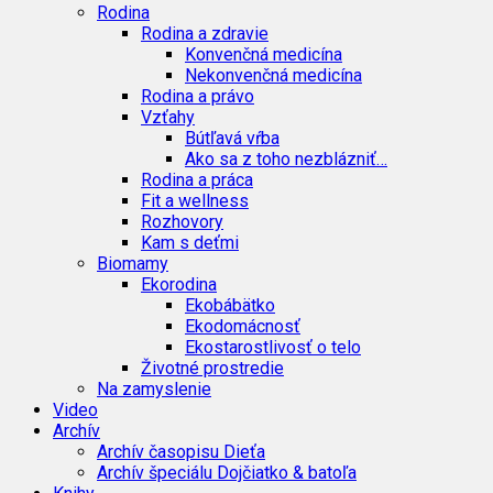
Rodina
Rodina a zdravie
Konvenčná medicína
Nekonvenčná medicína
Rodina a právo
Vzťahy
Bútľavá vŕba
Ako sa z toho nezblázniť…
Rodina a práca
Fit a wellness
Rozhovory
Kam s deťmi
Biomamy
Ekorodina
Ekobábätko
Ekodomácnosť
Ekostarostlivosť o telo
Životné prostredie
Na zamyslenie
Video
Archív
Archív časopisu Dieťa
Archív špeciálu Dojčiatko & batoľa