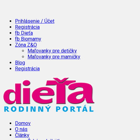
Prihlásenie / Účet
Registrácia
fb Dieťa
fb Biomamy
Zóna Z&O
Maľovanky pre detičky
Maľovanky pre mamičky
Blog
Registrácia
Domov
O nás
Články