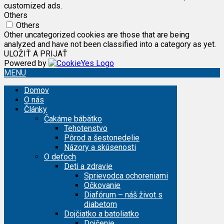
customized ads.
Others
Others
Other uncategorized cookies are those that are being
analyzed and have not been classified into a category as yet.
ULOŽIŤ A PRIJAŤ
Powered by
MENU
Domov
O nás
Články
Čakáme bábätko
Tehotenstvo
Pôrod a šestonedelie
Názory a skúsenosti
O deťoch
Deti a zdravie
Sprievodca ochoreniami
Očkovanie
Diafórum – náš život s
diabetom
Dojčiatko a batoliatko
Dojčenie