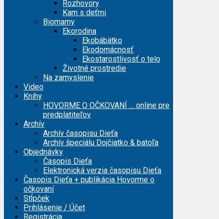
Rozhovory
Kam s deťmi
Biomamy
Ekorodina
Ekobábätko
Ekodomácnosť
Ekostarostlivosť o telo
Životné prostredie
Na zamyslenie
Video
Knihy
HOVORME O OČKOVANÍ … online pre
predplatiteľov
Archív
Archív časopisu Dieťa
Archív špeciálu Dojčiatko & batoľa
Objednávky
Časopis Dieťa
Elektronická verzia časopisu Dieťa
Časopis Dieťa + publikácia Hovorme o
očkovaní
Stĺpček
Prihlásenie / Účet
Registrácia