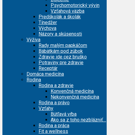
Psychomotorický vývin
Vzťahová väzba
Predškolák a školák
Tínedžer
Výchova
Názory a skúsenosti
Výživa
Rady malým papkáčom
Bábätkám pod zúbok
Zdravie ide cez bruško
Potraviny pre zdravie
Receptár
Domáca medicína
Rodina
Rodina a zdravie
Konvenčná medicína
Nekonvenčná medicína
Rodina a právo
Vzťahy
Bútľavá vŕba
Ako sa z toho nezblázniť…
Rodina a práca
Fit a wellness