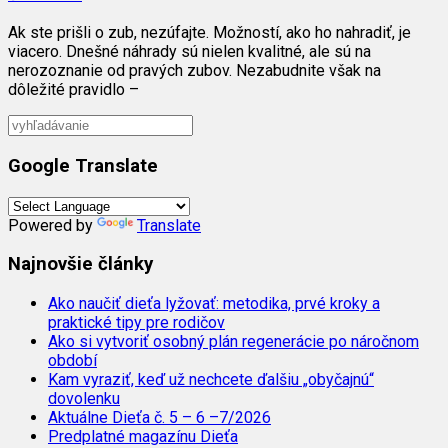
Ak ste prišli o zub, nezúfajte. Možností, ako ho nahradiť, je
viacero. Dnešné náhrady sú nielen kvalitné, ale sú na
nerozoznanie od pravých zubov. Nezabudnite však na
dôležité pravidlo –
Google Translate
Powered by
Translate
Najnovšie články
Ako naučiť dieťa lyžovať: metodika, prvé kroky a
praktické tipy pre rodičov
Ako si vytvoriť osobný plán regenerácie po náročnom
období
Kam vyraziť, keď už nechcete ďalšiu „obyčajnú“
dovolenku
Aktuálne Dieťa č. 5 – 6 –7/2026
Predplatné magazínu Dieťa