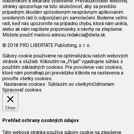
odborníkom a lekárske vyšetrenie. Prevádzkovateľ webovej
stránky upozorňuje na túto skutočnosť, aby sa predišlo
prípadným škodám spôsobeným nesprávnym aplikovaním
uvedených rád či odporúčaní pri samoliečení. Budeme veľmi
radi, keď nás upozorníte na prípadnú chybu, ktorá nám unikla,
alebo ak nám napíšete pripomienky a návrhy na zlepšenie.
Môžete použiť mailovú adresu redakcia@dieta.sk.
© 2018 PRO LIBERTATE Publishing, s. r. o.
Súbory cookie používame na optimalizáciu našich webových
stránok a služieb. Kliknutím na „Prijať“ vyjadrujete súhlas s
použitím základných cookies. Pre povolenie viac cookies,
ktoré nám pomáhajú pri prevádzke kliknite na nastavenia a
povoľte všetky cookies.
Nastavanie cookies
Súhlasím so všetkým
Odmietam
Spravovať cookies
Close
Prehľad ochrany osobných údajov
Táto webová stránka používa súbory cookie na zlepšenie