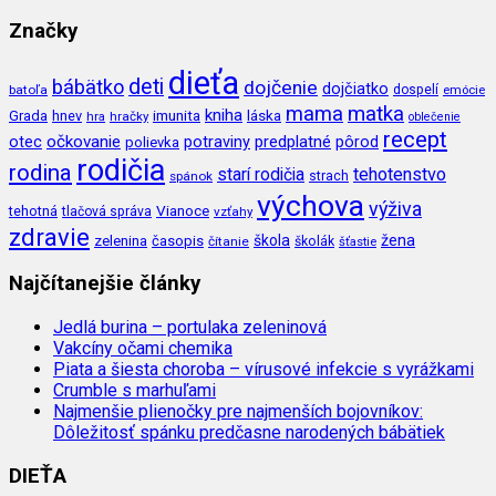
Značky
dieťa
deti
bábätko
dojčenie
dojčiatko
batoľa
dospelí
emócie
mama
matka
kniha
imunita
láska
Grada
hnev
hra
hračky
oblečenie
recept
očkovanie
potraviny
predplatné
otec
pôrod
polievka
rodičia
rodina
tehotenstvo
starí rodičia
spánok
strach
výchova
výživa
Vianoce
tehotná
tlačová správa
vzťahy
zdravie
škola
žena
zelenina
časopis
čítanie
školák
šťastie
Najčítanejšie články
Jedlá burina – portulaka zeleninová
Vakcíny očami chemika
Piata a šiesta choroba – vírusové infekcie s vyrážkami
Crumble s marhuľami
Najmenšie plienočky pre najmenších bojovníkov:
Dôležitosť spánku predčasne narodených bábätiek
DIEŤA