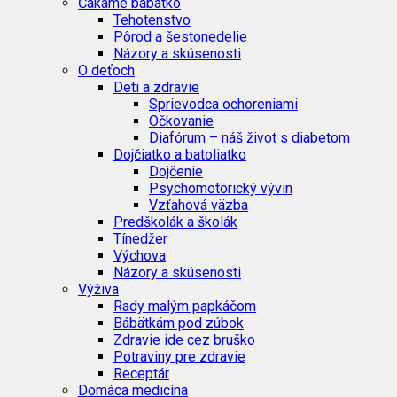
Čakáme bábätko
Tehotenstvo
Pôrod a šestonedelie
Názory a skúsenosti
O deťoch
Deti a zdravie
Sprievodca ochoreniami
Očkovanie
Diafórum – náš život s diabetom
Dojčiatko a batoliatko
Dojčenie
Psychomotorický vývin
Vzťahová väzba
Predškolák a školák
Tínedžer
Výchova
Názory a skúsenosti
Výživa
Rady malým papkáčom
Bábätkám pod zúbok
Zdravie ide cez bruško
Potraviny pre zdravie
Receptár
Domáca medicína