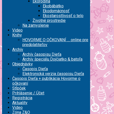
Ekorodina
Ekobábätko
Ekodomácnosť
Ekostarostlivosť o telo
Životné prostredie
Na zamyslenie
Video
Knihy
HOVORME O OČKOVANÍ … online pre
predplatiteľov
Archív
Archív časopisu Dieťa
Archív špeciálu Dojčiatko & batoľa
Objednávky
Časopis Dieťa
Elektronická verzia časopisu Dieťa
Časopis Dieťa + publikácia Hovorme o
očkovaní
Stĺpček
Prihlásenie / Účet
Registrácia
Aktuality
Video
Zóna Z&O