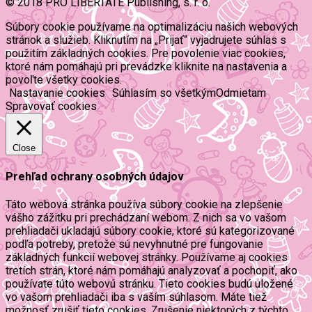
© 2018 PRO LIBERTATE Publishing, s. r. o.
Súbory cookie používame na optimalizáciu našich webových
stránok a služieb. Kliknutím na „Prijať“ vyjadrujete súhlas s
použitím základných cookies. Pre povolenie viac cookies,
ktoré nám pomáhajú pri prevádzke kliknite na nastavenia a
povoľte všetky cookies.
Nastavanie cookies
Súhlasím so všetkým
Odmietam
Spravovať cookies
Close
Prehľad ochrany osobných údajov
Táto webová stránka používa súbory cookie na zlepšenie
vášho zážitku pri prechádzaní webom. Z nich sa vo vašom
prehliadači ukladajú súbory cookie, ktoré sú kategorizované
podľa potreby, pretože sú nevyhnutné pre fungovanie
základných funkcií webovej stránky. Používame aj cookies
tretích strán, ktoré nám pomáhajú analyzovať a pochopiť, ako
používate túto webovú stránku. Tieto cookies budú uložené
vo vašom prehliadači iba s vaším súhlasom. Máte tiež
možnosť zrušiť tieto cookies. Zrušenie niektorých z týchto