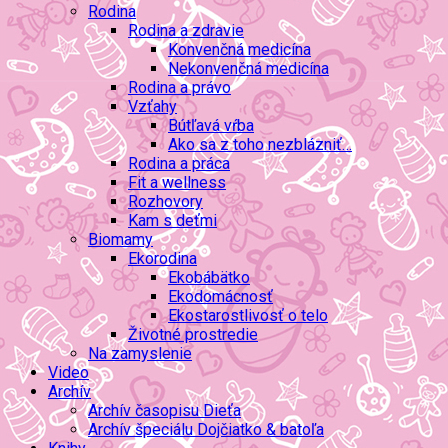
Rodina
Rodina a zdravie
Konvenčná medicína
Nekonvenčná medicína
Rodina a právo
Vzťahy
Bútľavá vŕba
Ako sa z toho nezblázniť…
Rodina a práca
Fit a wellness
Rozhovory
Kam s deťmi
Biomamy
Ekorodina
Ekobábätko
Ekodomácnosť
Ekostarostlivosť o telo
Životné prostredie
Na zamyslenie
Video
Archív
Archív časopisu Dieťa
Archív špeciálu Dojčiatko & batoľa