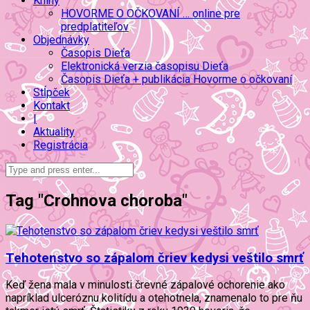
Knihy
HOVORME O OČKOVANÍ … online pre
predplatiteľov
Objednávky
Časopis Dieťa
Elektronická verzia časopisu Dieťa
Časopis Dieťa + publikácia Hovorme o očkovaní
Stĺpček
Kontakt
|
Aktuality
Registrácia
Tag "Crohnova choroba"
Tehotenstvo so zápalom čriev kedysi veštilo smrť
Keď žena mala v minulosti črevné zápalové ochorenie ako
napríklad ulceróznu kolitídu a otehotnela, znamenalo to pre ňu