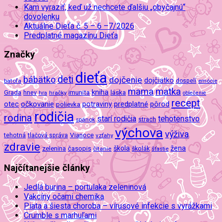
Kam vyraziť, keď už nechcete ďalšiu „obyčajnú“
dovolenku
Aktuálne Dieťa č. 5 – 6 –7/2026
Predplatné magazínu Dieťa
Značky
dieťa
deti
bábätko
dojčenie
dojčiatko
batoľa
dospelí
emócie
mama
matka
kniha
imunita
láska
Grada
hnev
hra
hračky
oblečenie
recept
očkovanie
potraviny
predplatné
otec
pôrod
polievka
rodičia
rodina
tehotenstvo
starí rodičia
spánok
strach
výchova
výživa
Vianoce
tehotná
tlačová správa
vzťahy
zdravie
škola
žena
zelenina
časopis
čítanie
školák
šťastie
Najčítanejšie články
Jedlá burina – portulaka zeleninová
Vakcíny očami chemika
Piata a šiesta choroba – vírusové infekcie s vyrážkami
Crumble s marhuľami