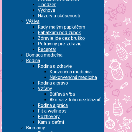
Tínedžer
Výchova
Názory a skúsenosti
Výživa
Rady malým papkáčom
Bábätkám pod zúbok
Zdravie ide cez bruško
Potraviny pre zdravie
Receptár
Domáca medicína
Rodina
Rodina a zdravie
Konvenčná medicína
Nekonvenčná medicína
Rodina a právo
Vzťahy
Bútľavá vŕba
Ako sa z toho nezblázniť…
Rodina a práca
Fit a wellness
Rozhovory
Kam s deťmi
Biomamy