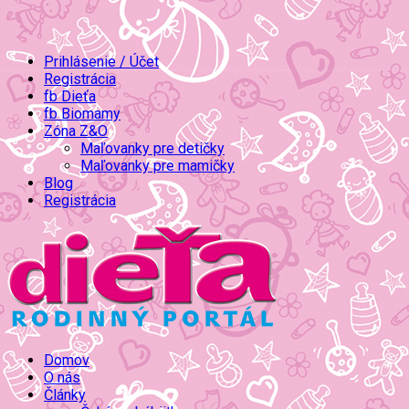
Prihlásenie / Účet
Registrácia
fb Dieťa
fb Biomamy
Zóna Z&O
Maľovanky pre detičky
Maľovanky pre mamičky
Blog
Registrácia
Domov
O nás
Články