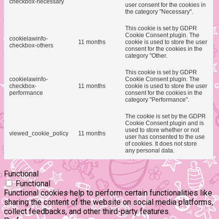
checkbox-necessary
user consent for the cookies in
the category "Necessary".
This cookie is set by GDPR
Cookie Consent plugin. The
cookielawinfo-
11 months
cookie is used to store the user
checkbox-others
consent for the cookies in the
category "Other.
This cookie is set by GDPR
cookielawinfo-
Cookie Consent plugin. The
checkbox-
11 months
cookie is used to store the user
performance
consent for the cookies in the
category "Performance".
The cookie is set by the GDPR
Cookie Consent plugin and is
used to store whether or not
viewed_cookie_policy
11 months
user has consented to the use
of cookies. It does not store
any personal data.
Functional
Functional
Functional cookies help to perform certain functionalities like
sharing the content of the website on social media platforms,
collect feedbacks, and other third-party features.