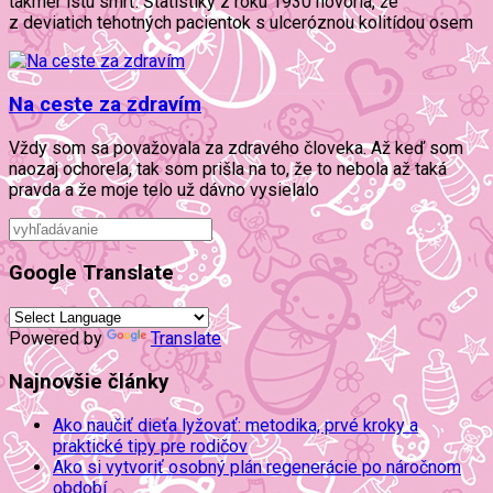
takmer istú smrť. Štatistiky z roku 1930 hovoria, že
z deviatich tehotných pacientok s ulceróznou kolitídou osem
Na ceste za zdravím
Vždy som sa považovala za zdravého človeka. Až keď som
naozaj ochorela, tak som prišla na to, že to nebola až taká
pravda a že moje telo už dávno vysielalo
Google Translate
Powered by
Translate
Najnovšie články
Ako naučiť dieťa lyžovať: metodika, prvé kroky a
praktické tipy pre rodičov
Ako si vytvoriť osobný plán regenerácie po náročnom
období