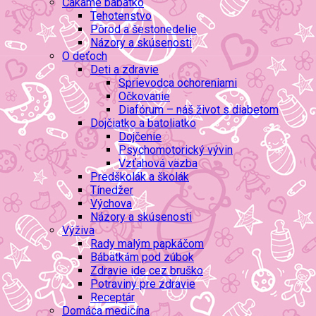
Čakáme bábätko
Tehotenstvo
Pôrod a šestonedelie
Názory a skúsenosti
O deťoch
Deti a zdravie
Sprievodca ochoreniami
Očkovanie
Diafórum – náš život s diabetom
Dojčiatko a batoliatko
Dojčenie
Psychomotorický vývin
Vzťahová väzba
Predškolák a školák
Tínedžer
Výchova
Názory a skúsenosti
Výživa
Rady malým papkáčom
Bábätkám pod zúbok
Zdravie ide cez bruško
Potraviny pre zdravie
Receptár
Domáca medicína