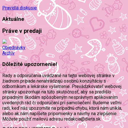
Pravidlá diskusie
Aktuálne
Práve v predaji
Objednávky
Archív
Dôležité upozornenie!
Rady a odporúčania uvádzané na tejto webovej stránke v
žiadnom prípade nenahrádzajú osobnú konzultáciu s
odborníkom a lekárske vyšetrenie. Prevádzkovateľ webovej
stránky upozorňuje na túto skutočnosť, aby sa predišlo
prípadným škodám spôsobeným nesprávnym aplikovaním
uvedených rád či odporúčaní pri samoliečení. Budeme veľmi
radi, keď nás upozorníte na prípadnú chybu, ktorá nám unikla,
alebo ak nám napíšete pripomienky a návrhy na zlepšenie.
Môžete použiť mailovú adresu redakcia@dieta.sk.