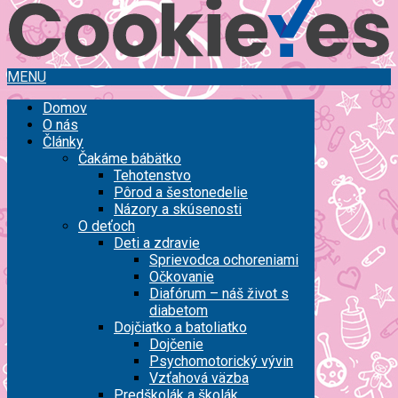
MENU
Domov
O nás
Články
Čakáme bábätko
Tehotenstvo
Pôrod a šestonedelie
Názory a skúsenosti
O deťoch
Deti a zdravie
Sprievodca ochoreniami
Očkovanie
Diafórum – náš život s
diabetom
Dojčiatko a batoliatko
Dojčenie
Psychomotorický vývin
Vzťahová väzba
Predškolák a školák