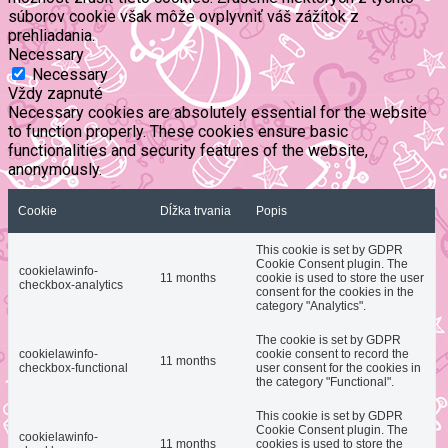
súborov cookie však môže ovplyvniť váš zážitok z
prehliadania.
Necessary
Necessary
Vždy zapnuté
Necessary cookies are absolutely essential for the website
to function properly. These cookies ensure basic
functionalities and security features of the website,
anonymously.
Cookie
Dĺžka trvania
Popis
This cookie is set by GDPR
Cookie Consent plugin. The
cookielawinfo-
11 months
cookie is used to store the user
checkbox-analytics
consent for the cookies in the
category "Analytics".
The cookie is set by GDPR
cookielawinfo-
cookie consent to record the
11 months
checkbox-functional
user consent for the cookies in
the category "Functional".
This cookie is set by GDPR
Cookie Consent plugin. The
cookielawinfo-
11 months
cookies is used to store the