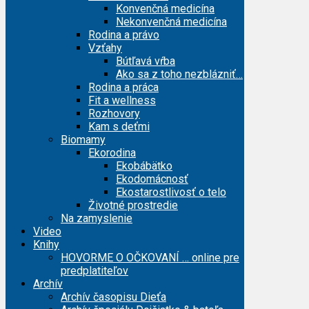
Konvenčná medicína
Nekonvenčná medicína
Rodina a právo
Vzťahy
Bútľavá vŕba
Ako sa z toho nezblázniť…
Rodina a práca
Fit a wellness
Rozhovory
Kam s deťmi
Biomamy
Ekorodina
Ekobábätko
Ekodomácnosť
Ekostarostlivosť o telo
Životné prostredie
Na zamyslenie
Video
Knihy
HOVORME O OČKOVANÍ … online pre
predplatiteľov
Archív
Archív časopisu Dieťa