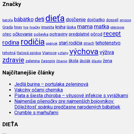
Značky
dieťa
deti
bábätko
dojčenie
dojčiatko
batoľa
dospelí
emócie
mama
matka
kniha
imunita
láska
Grada
hnev
hra
hračky
oblečenie
recept
očkovanie
potraviny
predplatné
otec
pôrod
polievka
rodičia
rodina
tehotenstvo
starí rodičia
spánok
strach
výchova
výživa
Vianoce
tehotná
tlačová správa
vzťahy
zdravie
škola
žena
zelenina
časopis
čítanie
školák
šťastie
Najčítanejšie články
Jedlá burina – portulaka zeleninová
Vakcíny očami chemika
Piata a šiesta choroba – vírusové infekcie s vyrážkami
Najmenšie plienočky pre najmenších bojovníkov:
Dôležitosť spánku predčasne narodených bábätiek
Crumble s marhuľami
DIEŤA