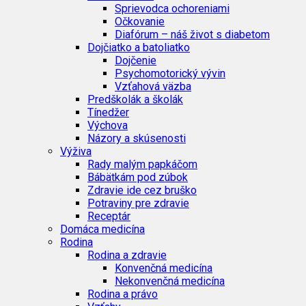
Sprievodca ochoreniami
Očkovanie
Diafórum – náš život s diabetom
Dojčiatko a batoliatko
Dojčenie
Psychomotorický vývin
Vzťahová väzba
Predškolák a školák
Tínedžer
Výchova
Názory a skúsenosti
Výživa
Rady malým papkáčom
Bábätkám pod zúbok
Zdravie ide cez bruško
Potraviny pre zdravie
Receptár
Domáca medicína
Rodina
Rodina a zdravie
Konvenčná medicína
Nekonvenčná medicína
Rodina a právo