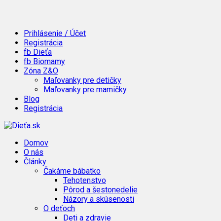
Prihlásenie / Účet
Registrácia
fb Dieťa
fb Biomamy
Zóna Z&O
Maľovanky pre detičky
Maľovanky pre mamičky
Blog
Registrácia
Domov
O nás
Články
Čakáme bábätko
Tehotenstvo
Pôrod a šestonedelie
Názory a skúsenosti
O deťoch
Deti a zdravie