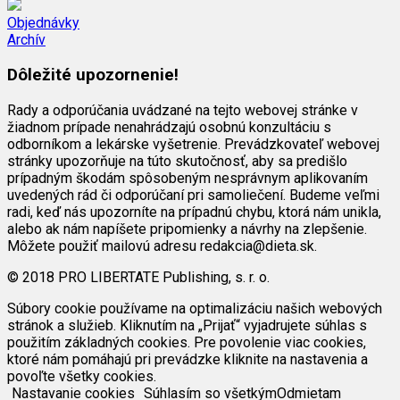
Objednávky
Archív
Dôležité upozornenie!
Rady a odporúčania uvádzané na tejto webovej stránke v
žiadnom prípade nenahrádzajú osobnú konzultáciu s
odborníkom a lekárske vyšetrenie. Prevádzkovateľ webovej
stránky upozorňuje na túto skutočnosť, aby sa predišlo
prípadným škodám spôsobeným nesprávnym aplikovaním
uvedených rád či odporúčaní pri samoliečení. Budeme veľmi
radi, keď nás upozorníte na prípadnú chybu, ktorá nám unikla,
alebo ak nám napíšete pripomienky a návrhy na zlepšenie.
Môžete použiť mailovú adresu redakcia@dieta.sk.
© 2018 PRO LIBERTATE Publishing, s. r. o.
Súbory cookie používame na optimalizáciu našich webových
stránok a služieb. Kliknutím na „Prijať“ vyjadrujete súhlas s
použitím základných cookies. Pre povolenie viac cookies,
ktoré nám pomáhajú pri prevádzke kliknite na nastavenia a
povoľte všetky cookies.
Nastavanie cookies
Súhlasím so všetkým
Odmietam