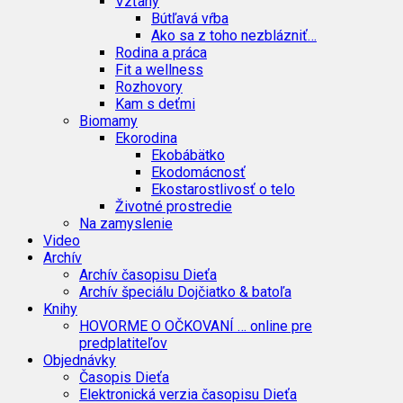
Vzťahy
Bútľavá vŕba
Ako sa z toho nezblázniť…
Rodina a práca
Fit a wellness
Rozhovory
Kam s deťmi
Biomamy
Ekorodina
Ekobábätko
Ekodomácnosť
Ekostarostlivosť o telo
Životné prostredie
Na zamyslenie
Video
Archív
Archív časopisu Dieťa
Archív špeciálu Dojčiatko & batoľa
Knihy
HOVORME O OČKOVANÍ … online pre
predplatiteľov
Objednávky
Časopis Dieťa
Elektronická verzia časopisu Dieťa