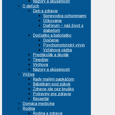
Názory a skúsenosti
O deťoch
Deti a zdravie
Sprievodca ochoreniami
Očkovanie
Diafórum – náš život s
diabetom
Dojčiatko a batoliatko
Dojčenie
Psychomotorický vývin
Vzťahová väzba
Predškolák a školák
Tínedžer
Výchova
Názory a skúsenosti
Výživa
Rady malým papkáčom
Bábätkám pod zúbok
Zdravie ide cez bruško
Potraviny pre zdravie
Receptár
Domáca medicína
Rodina
Rodina a zdravie