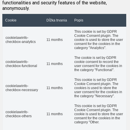
functionalities and security features of the website,
anonymously.
Cookie
Dĺžka trvania
Popis
This cookie is set by GDPR
Cookie Consent plugin. The
cookielawinfo-
11 months
cookie is used to store the user
checkbox-analytics
consent for the cookies in the
category "Analytics".
The cookie is set by GDPR
cookielawinfo-
cookie consent to record the
11 months
checkbox-functional
user consent for the cookies in
the category "Functional".
This cookie is set by GDPR
Cookie Consent plugin. The
cookielawinfo-
11 months
cookies is used to store the
checkbox-necessary
user consent for the cookies in
the category "Necessary".
This cookie is set by GDPR
Cookie Consent plugin. The
cookielawinfo-
11 months
cookie is used to store the user
checkbox-others
consent for the cookies in the
category "Other.