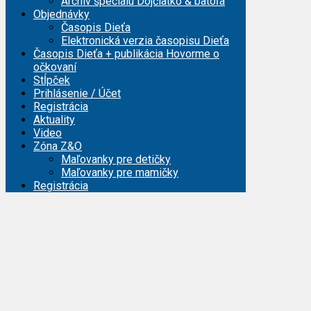
Archív špeciálu Dojčiatko & batoľa
Objednávky
Časopis Dieťa
Elektronická verzia časopisu Dieťa
Časopis Dieťa + publikácia Hovorme o
očkovaní
Stĺpček
Prihlásenie / Účet
Registrácia
Aktuality
Video
Zóna Z&O
Maľovanky pre detičky
Maľovanky pre mamičky
Registrácia