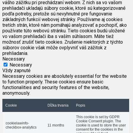
vášho zážitku pri prechádzaní webom. Z nich sa vo vašom
prehliadači ukladajú súbory cookie, ktoré sú kategorizované
podľa potreby, pretože sú nevyhnutné pre fungovanie
základných funkcií webovej stránky. Používame aj cookies
tretích strán, ktoré nám pomáhajú analyzovať a pochopiť, ako
používate túto webovú stránku. Tieto cookies budú uložené
vo vašom prehliadači iba s vaším súhlasom. Máte tiež
možnosť zrušiť tieto cookies. Zrušenie niektorých z týchto
súborov cookie však môže ovplyvniť váš zážitok z
prehliadania.
Necessary
Necessary
Vždy zapnuté
Necessary cookies are absolutely essential for the website
to function properly. These cookies ensure basic
functionalities and security features of the website,
anonymously.
Cookie
Dĺžka trvania
Popis
This cookie is set by GDPR
Cookie Consent plugin. The
cookielawinfo-
11 months
cookie is used to store the user
checkbox-analytics
consent for the cookies in the