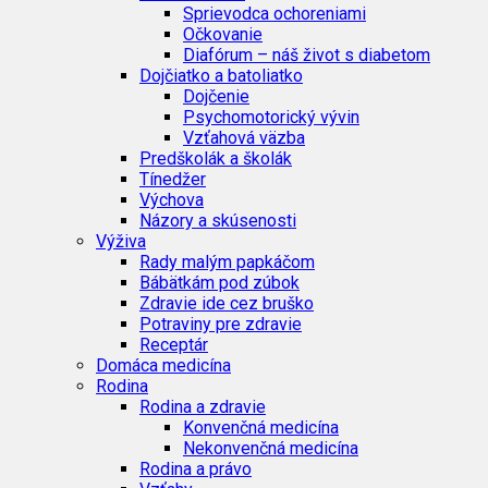
Sprievodca ochoreniami
Očkovanie
Diafórum – náš život s diabetom
Dojčiatko a batoliatko
Dojčenie
Psychomotorický vývin
Vzťahová väzba
Predškolák a školák
Tínedžer
Výchova
Názory a skúsenosti
Výživa
Rady malým papkáčom
Bábätkám pod zúbok
Zdravie ide cez bruško
Potraviny pre zdravie
Receptár
Domáca medicína
Rodina
Rodina a zdravie
Konvenčná medicína
Nekonvenčná medicína
Rodina a právo