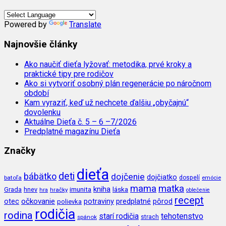
Powered by
Translate
Najnovšie články
Ako naučiť dieťa lyžovať: metodika, prvé kroky a
praktické tipy pre rodičov
Ako si vytvoriť osobný plán regenerácie po náročnom
období
Kam vyraziť, keď už nechcete ďalšiu „obyčajnú“
dovolenku
Aktuálne Dieťa č. 5 – 6 –7/2026
Predplatné magazínu Dieťa
Značky
dieťa
deti
bábätko
dojčenie
dojčiatko
batoľa
dospelí
emócie
mama
matka
kniha
imunita
láska
Grada
hnev
hra
hračky
oblečenie
recept
očkovanie
potraviny
predplatné
otec
pôrod
polievka
rodičia
rodina
tehotenstvo
starí rodičia
spánok
strach