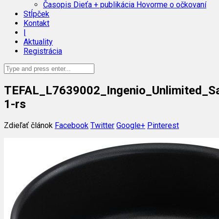
Časopis Dieťa + publikácia Hovorme o očkovaní
Stĺpček
Kontakt
|
Aktuality
Registrácia
TEFAL_L7639002_Ingenio_Unlimited_S
1-rs
Zdieľať článok
Facebook
Twitter
Google+
Pinterest