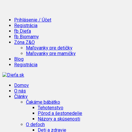
Prihlásenie / Účet
Registrácia
fb Dieťa
fb Biomamy
Zóna Z&O
Maľovanky pre detičky
Maľovanky pre mamičky
Blog
Registrácia
Domov
O nás
Články
Čakáme bábätko
Tehotenstvo
Pôrod a šestonedelie
Názory a skúsenosti
O deťoch
Deti a zdravie