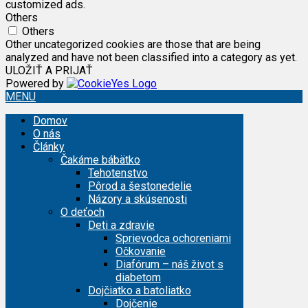
customized ads.
Others
Others
Other uncategorized cookies are those that are being
analyzed and have not been classified into a category as yet.
ULOŽIŤ A PRIJAŤ
Powered by
MENU
Domov
O nás
Články
Čakáme bábätko
Tehotenstvo
Pôrod a šestonedelie
Názory a skúsenosti
O deťoch
Deti a zdravie
Sprievodca ochoreniami
Očkovanie
Diafórum – náš život s
diabetom
Dojčiatko a batoliatko
Dojčenie