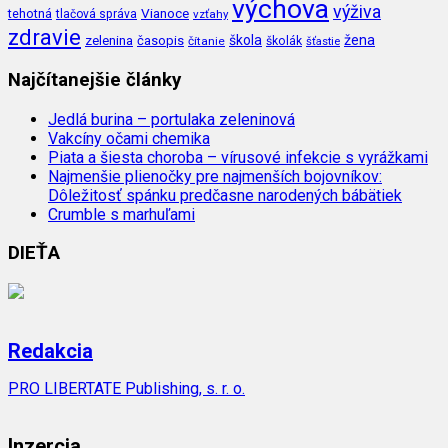
výchova
výživa
Vianoce
tehotná
tlačová správa
vzťahy
zdravie
škola
žena
zelenina
časopis
čítanie
školák
šťastie
Najčítanejšie články
Jedlá burina – portulaka zeleninová
Vakcíny očami chemika
Piata a šiesta choroba – vírusové infekcie s vyrážkami
Najmenšie plienočky pre najmenších bojovníkov:
Dôležitosť spánku predčasne narodených bábätiek
Crumble s marhuľami
DIEŤA
Redakcia
PRO LIBERTATE Publishing, s. r. o.
Inzercia