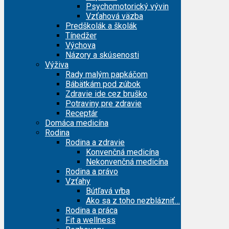
Psychomotorický vývin
Vzťahová väzba
Predškolák a školák
Tínedžer
Výchova
Názory a skúsenosti
Výživa
Rady malým papkáčom
Bábätkám pod zúbok
Zdravie ide cez bruško
Potraviny pre zdravie
Receptár
Domáca medicína
Rodina
Rodina a zdravie
Konvenčná medicína
Nekonvenčná medicína
Rodina a právo
Vzťahy
Bútľavá vŕba
Ako sa z toho nezblázniť…
Rodina a práca
Fit a wellness