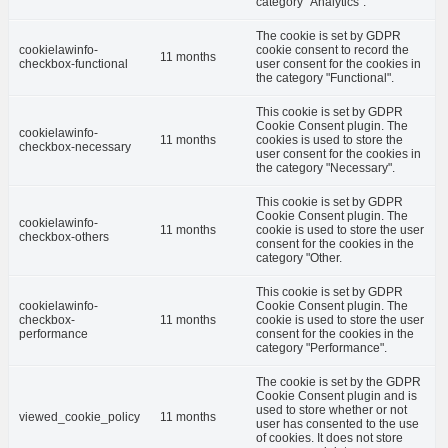
category "Analytics".
The cookie is set by GDPR
cookielawinfo-
cookie consent to record the
11 months
checkbox-functional
user consent for the cookies in
the category "Functional".
This cookie is set by GDPR
Cookie Consent plugin. The
cookielawinfo-
11 months
cookies is used to store the
checkbox-necessary
user consent for the cookies in
the category "Necessary".
This cookie is set by GDPR
Cookie Consent plugin. The
cookielawinfo-
11 months
cookie is used to store the user
checkbox-others
consent for the cookies in the
category "Other.
This cookie is set by GDPR
cookielawinfo-
Cookie Consent plugin. The
checkbox-
11 months
cookie is used to store the user
performance
consent for the cookies in the
category "Performance".
The cookie is set by the GDPR
Cookie Consent plugin and is
used to store whether or not
viewed_cookie_policy
11 months
user has consented to the use
of cookies. It does not store