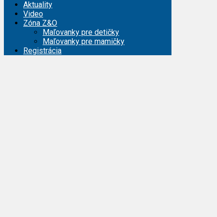
Aktuality
Video
Zóna Z&O
Maľovanky pre detičky
Maľovanky pre mamičky
Registrácia