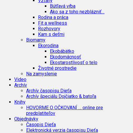
Vzťahy
Bútľavá vŕba
Ako sa z toho nezblázniť…
Rodina a práca
Fit a wellness
Rozhovory
Kam s deťmi
Biomamy
Ekorodina
Ekobábätko
Ekodomácnosť
Ekostarostlivosť o telo
Životné prostredie
Na zamyslenie
Video
Archív
Archív časopisu Dieťa
Archív špeciálu Dojčiatko & batoľa
Knihy
HOVORME O OČKOVANÍ … online pre
predplatiteľov
Objednávky
Časopis Dieťa
Elektronická verzia časopisu Dieťa