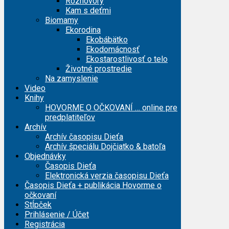
Rozhovory
Kam s deťmi
Biomamy
Ekorodina
Ekobábätko
Ekodomácnosť
Ekostarostlivosť o telo
Životné prostredie
Na zamyslenie
Video
Knihy
HOVORME O OČKOVANÍ … online pre
predplatiteľov
Archív
Archív časopisu Dieťa
Archív špeciálu Dojčiatko & batoľa
Objednávky
Časopis Dieťa
Elektronická verzia časopisu Dieťa
Časopis Dieťa + publikácia Hovorme o
očkovaní
Stĺpček
Prihlásenie / Účet
Registrácia