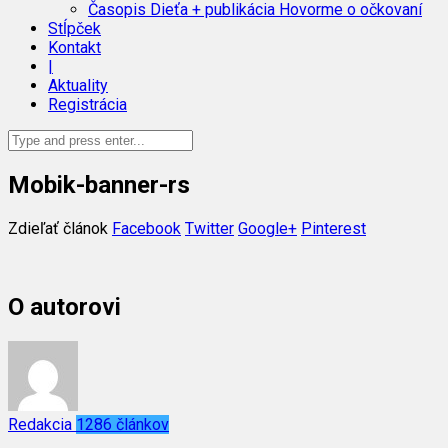
Časopis Dieťa + publikácia Hovorme o očkovaní
Stĺpček
Kontakt
|
Aktuality
Registrácia
Mobik-banner-rs
Zdieľať článok
Facebook
Twitter
Google+
Pinterest
O autorovi
Redakcia
1286 článkov