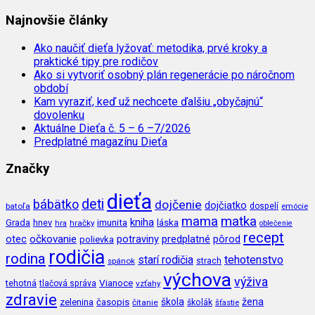
Najnovšie články
Ako naučiť dieťa lyžovať: metodika, prvé kroky a
praktické tipy pre rodičov
Ako si vytvoriť osobný plán regenerácie po náročnom
období
Kam vyraziť, keď už nechcete ďalšiu „obyčajnú“
dovolenku
Aktuálne Dieťa č. 5 – 6 –7/2026
Predplatné magazínu Dieťa
Značky
dieťa
deti
bábätko
dojčenie
dojčiatko
batoľa
dospelí
emócie
mama
matka
kniha
imunita
láska
Grada
hnev
hra
hračky
oblečenie
recept
očkovanie
potraviny
predplatné
otec
pôrod
polievka
rodičia
rodina
tehotenstvo
starí rodičia
spánok
strach
výchova
výživa
Vianoce
tehotná
tlačová správa
vzťahy
zdravie
škola
žena
zelenina
časopis
čítanie
školák
šťastie