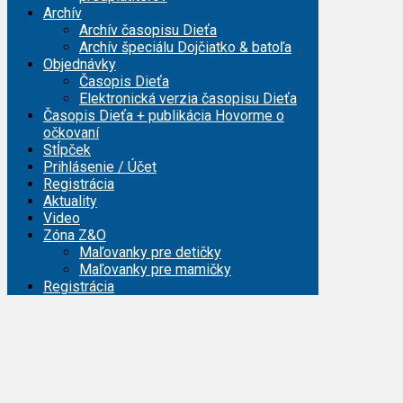
Archív
Archív časopisu Dieťa
Archív špeciálu Dojčiatko & batoľa
Objednávky
Časopis Dieťa
Elektronická verzia časopisu Dieťa
Časopis Dieťa + publikácia Hovorme o
očkovaní
Stĺpček
Prihlásenie / Účet
Registrácia
Aktuality
Video
Zóna Z&O
Maľovanky pre detičky
Maľovanky pre mamičky
Registrácia