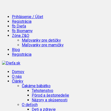
Prihlásenie / Účet
Registrácia
fb Dieťa
fb Biomamy
Zóna Z&O
Maľovanky pre detičky
Maľovanky pre mamičky
Blog
Registrácia
Domov
O nás
Články
Čakáme bábätko
Tehotenstvo
Pôrod a šestonedelie
Názory a skúsenosti
O deťoch
Deti a zdravie