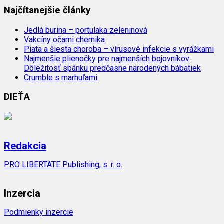
Najčítanejšie články
Jedlá burina – portulaka zeleninová
Vakcíny očami chemika
Piata a šiesta choroba – vírusové infekcie s vyrážkami
Najmenšie plienočky pre najmenších bojovníkov:
Dôležitosť spánku predčasne narodených bábätiek
Crumble s marhuľami
DIEŤA
Redakcia
PRO LIBERTATE Publishing, s. r. o.
Inzercia
Podmienky inzercie