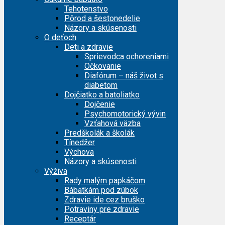
Tehotenstvo
Pôrod a šestonedelie
Názory a skúsenosti
O deťoch
Deti a zdravie
Sprievodca ochoreniami
Očkovanie
Diafórum – náš život s
diabetom
Dojčiatko a batoliatko
Dojčenie
Psychomotorický vývin
Vzťahová väzba
Predškolák a školák
Tínedžer
Výchova
Názory a skúsenosti
Výživa
Rady malým papkáčom
Bábätkám pod zúbok
Zdravie ide cez bruško
Potraviny pre zdravie
Receptár