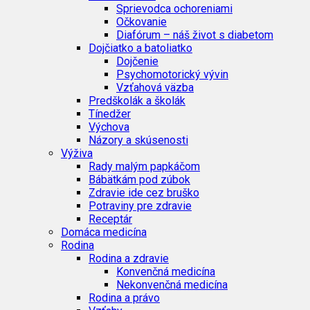
Sprievodca ochoreniami
Očkovanie
Diafórum – náš život s diabetom
Dojčiatko a batoliatko
Dojčenie
Psychomotorický vývin
Vzťahová väzba
Predškolák a školák
Tínedžer
Výchova
Názory a skúsenosti
Výživa
Rady malým papkáčom
Bábätkám pod zúbok
Zdravie ide cez bruško
Potraviny pre zdravie
Receptár
Domáca medicína
Rodina
Rodina a zdravie
Konvenčná medicína
Nekonvenčná medicína
Rodina a právo