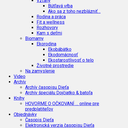
Vzťahy
Bútľavá vŕba
Ako sa z toho nezblázniť…
Rodina a práca
Fit a wellness
Rozhovory
Kam s deťmi
Biomamy
Ekorodina
Ekobábätko
Ekodomácnosť
Ekostarostlivosť o telo
Životné prostredie
Na zamyslenie
Video
Archív
Archív časopisu Dieťa
Archív špeciálu Dojčiatko & batoľa
Knihy
HOVORME O OČKOVANÍ … online pre
predplatiteľov
Objednávky
Časopis Dieťa
Elektronická verzia časopisu Dieťa