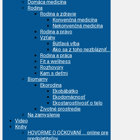
Domáca medicína
Rodina
Rodina a zdravie
Konvenčná medicína
Nekonvenčná medicína
Rodina a právo
Vzťahy
Bútľavá vŕba
Ako sa z toho nezblázniť…
Rodina a práca
Fit a wellness
Rozhovory
Kam s deťmi
Biomamy
Ekorodina
Ekobábätko
Ekodomácnosť
Ekostarostlivosť o telo
Životné prostredie
Na zamyslenie
Video
Knihy
HOVORME O OČKOVANÍ … online pre
predplatiteľov