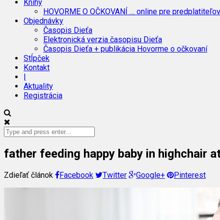
Knihy
HOVORME O OČKOVANÍ … online pre predplatiteľo
Objednávky
Časopis Dieťa
Elektronická verzia časopisu Dieťa
Časopis Dieťa + publikácia Hovorme o očkovaní
Stĺpček
Kontakt
|
Aktuality
Registrácia
father feeding happy baby in highchair 
Zdieľať článok
Facebook
Twitter
Google+
Pinterest