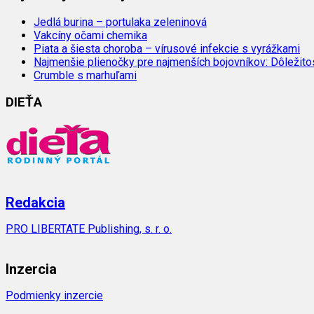
Jedlá burina – portulaka zeleninová
Vakcíny očami chemika
Piata a šiesta choroba – vírusové infekcie s vyrážkami
Najmenšie plienočky pre najmenších bojovníkov: Dôležit
Crumble s marhuľami
DIEŤA
Redakcia
PRO LIBERTATE Publishing, s. r. o.
Inzercia
Podmienky inzercie