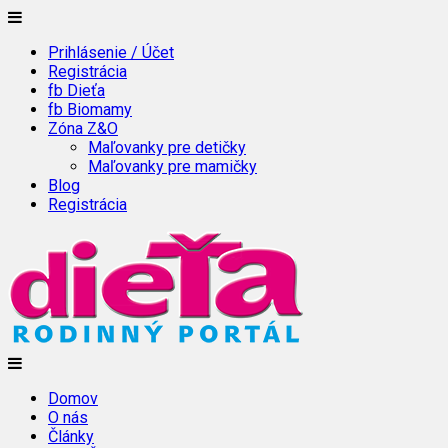
Prihlásenie / Účet
Registrácia
fb Dieťa
fb Biomamy
Zóna Z&O
Maľovanky pre detičky
Maľovanky pre mamičky
Blog
Registrácia
Domov
O nás
Články