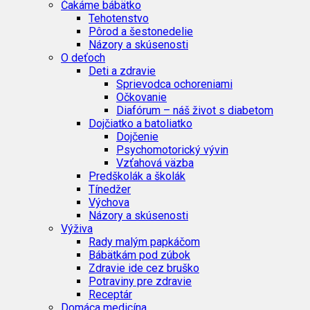
Čakáme bábätko
Tehotenstvo
Pôrod a šestonedelie
Názory a skúsenosti
O deťoch
Deti a zdravie
Sprievodca ochoreniami
Očkovanie
Diafórum – náš život s diabetom
Dojčiatko a batoliatko
Dojčenie
Psychomotorický vývin
Vzťahová väzba
Predškolák a školák
Tínedžer
Výchova
Názory a skúsenosti
Výživa
Rady malým papkáčom
Bábätkám pod zúbok
Zdravie ide cez bruško
Potraviny pre zdravie
Receptár
Domáca medicína