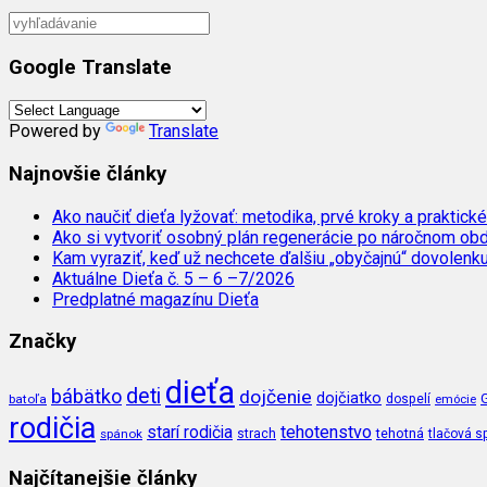
Google Translate
Powered by
Translate
Najnovšie články
Ako naučiť dieťa lyžovať: metodika, prvé kroky a praktické
Ako si vytvoriť osobný plán regenerácie po náročnom ob
Kam vyraziť, keď už nechcete ďalšiu „obyčajnú“ dovolenk
Aktuálne Dieťa č. 5 – 6 –7/2026
Predplatné magazínu Dieťa
Značky
dieťa
deti
bábätko
dojčenie
dojčiatko
batoľa
dospelí
emócie
rodičia
tehotenstvo
starí rodičia
tehotná
spánok
strach
tlačová s
Najčítanejšie články