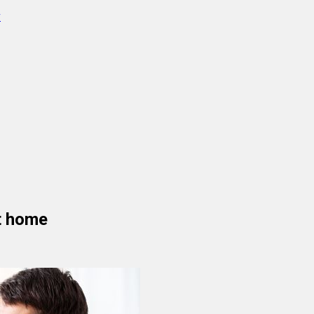
v
at home