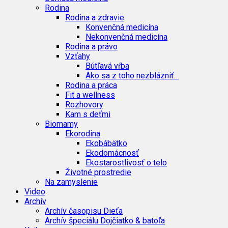
Rodina
Rodina a zdravie
Konvenčná medicína
Nekonvenčná medicína
Rodina a právo
Vzťahy
Bútľavá vŕba
Ako sa z toho nezblázniť…
Rodina a práca
Fit a wellness
Rozhovory
Kam s deťmi
Biomamy
Ekorodina
Ekobábätko
Ekodomácnosť
Ekostarostlivosť o telo
Životné prostredie
Na zamyslenie
Video
Archív
Archív časopisu Dieťa
Archív špeciálu Dojčiatko & batoľa