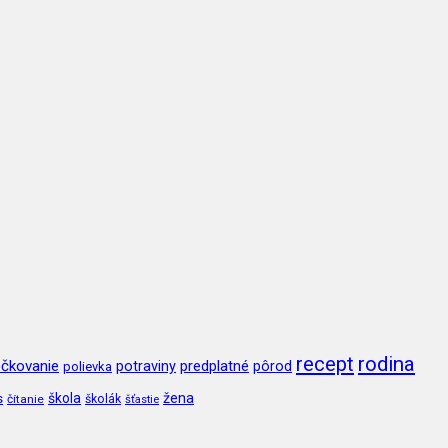
recept
rodina
čkovanie
potraviny
predplatné
pôrod
polievka
škola
žena
s
čítanie
školák
šťastie