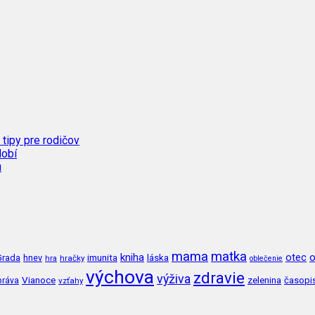
 tipy pre rodičov
dobí
u
mama
matka
kniha
o
imunita
láska
otec
Grada
hnev
hra
hračky
oblečenie
výchova
zdravie
výživa
Vianoce
zelenina
časopi
práva
vzťahy