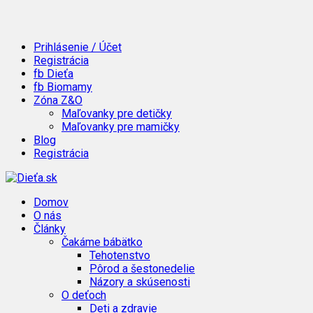
Prihlásenie / Účet
Registrácia
fb Dieťa
fb Biomamy
Zóna Z&O
Maľovanky pre detičky
Maľovanky pre mamičky
Blog
Registrácia
Domov
O nás
Články
Čakáme bábätko
Tehotenstvo
Pôrod a šestonedelie
Názory a skúsenosti
O deťoch
Deti a zdravie