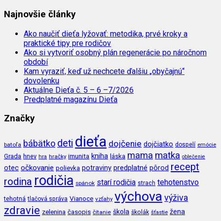
Najnovšie články
Ako naučiť dieťa lyžovať: metodika, prvé kroky a
praktické tipy pre rodičov
Ako si vytvoriť osobný plán regenerácie po náročnom
období
Kam vyraziť, keď už nechcete ďalšiu „obyčajnú“
dovolenku
Aktuálne Dieťa č. 5 – 6 –7/2026
Predplatné magazínu Dieťa
Značky
dieťa
deti
bábätko
dojčenie
dojčiatko
batoľa
dospelí
emócie
mama
matka
kniha
imunita
láska
Grada
hnev
hra
hračky
oblečenie
recept
očkovanie
potraviny
predplatné
otec
pôrod
polievka
rodičia
rodina
tehotenstvo
starí rodičia
spánok
strach
výchova
výživa
Vianoce
tehotná
tlačová správa
vzťahy
zdravie
škola
žena
zelenina
časopis
čítanie
školák
šťastie