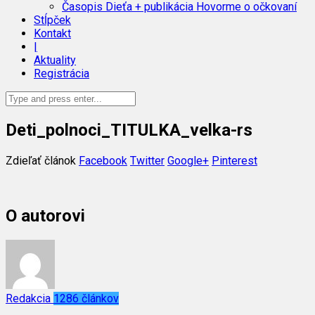
Časopis Dieťa + publikácia Hovorme o očkovaní
Stĺpček
Kontakt
|
Aktuality
Registrácia
Deti_polnoci_TITULKA_velka-rs
Zdieľať článok
Facebook
Twitter
Google+
Pinterest
O autorovi
Redakcia
1286 článkov