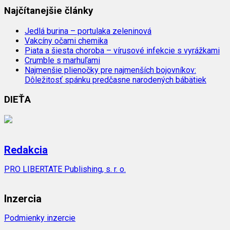
Najčítanejšie články
Jedlá burina – portulaka zeleninová
Vakcíny očami chemika
Piata a šiesta choroba – vírusové infekcie s vyrážkami
Crumble s marhuľami
Najmenšie plienočky pre najmenších bojovníkov:
Dôležitosť spánku predčasne narodených bábätiek
DIEŤA
Redakcia
PRO LIBERTATE Publishing, s. r. o.
Inzercia
Podmienky inzercie