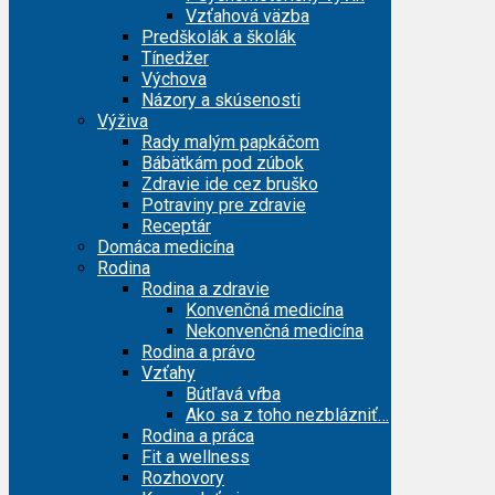
Vzťahová väzba
Predškolák a školák
Tínedžer
Výchova
Názory a skúsenosti
Výživa
Rady malým papkáčom
Bábätkám pod zúbok
Zdravie ide cez bruško
Potraviny pre zdravie
Receptár
Domáca medicína
Rodina
Rodina a zdravie
Konvenčná medicína
Nekonvenčná medicína
Rodina a právo
Vzťahy
Bútľavá vŕba
Ako sa z toho nezblázniť…
Rodina a práca
Fit a wellness
Rozhovory