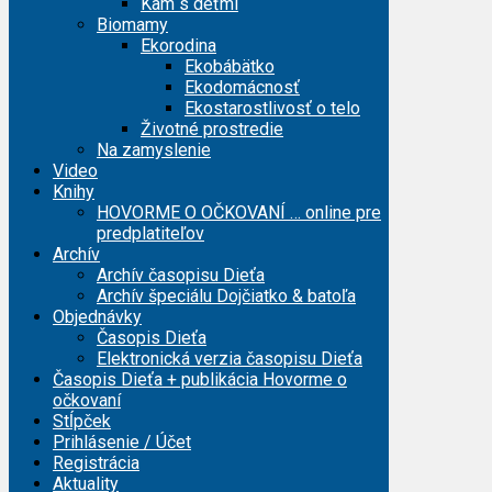
Kam s deťmi
Biomamy
Ekorodina
Ekobábätko
Ekodomácnosť
Ekostarostlivosť o telo
Životné prostredie
Na zamyslenie
Video
Knihy
HOVORME O OČKOVANÍ … online pre
predplatiteľov
Archív
Archív časopisu Dieťa
Archív špeciálu Dojčiatko & batoľa
Objednávky
Časopis Dieťa
Elektronická verzia časopisu Dieťa
Časopis Dieťa + publikácia Hovorme o
očkovaní
Stĺpček
Prihlásenie / Účet
Registrácia
Aktuality