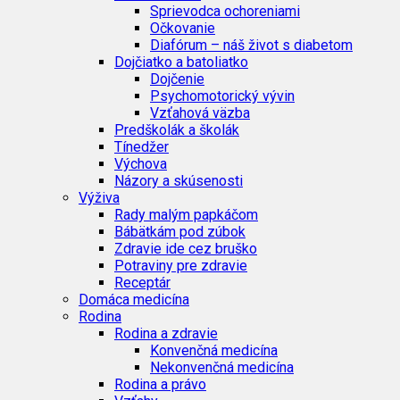
Sprievodca ochoreniami
Očkovanie
Diafórum – náš život s diabetom
Dojčiatko a batoliatko
Dojčenie
Psychomotorický vývin
Vzťahová väzba
Predškolák a školák
Tínedžer
Výchova
Názory a skúsenosti
Výživa
Rady malým papkáčom
Bábätkám pod zúbok
Zdravie ide cez bruško
Potraviny pre zdravie
Receptár
Domáca medicína
Rodina
Rodina a zdravie
Konvenčná medicína
Nekonvenčná medicína
Rodina a právo