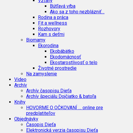
Vzťahy
Bútľavá vŕba
Ako sa z toho nezblázniť…
Rodina a práca
Fit a wellness
Rozhovory
Kam s deťmi
Biomamy
Ekorodina
Ekobábätko
Ekodomácnosť
Ekostarostlivosť o telo
Životné prostredie
Na zamyslenie
Video
Archív
Archív časopisu Dieťa
Archív špeciálu Dojčiatko & batoľa
Knihy
HOVORME O OČKOVANÍ … online pre
predplatiteľov
Objednávky
Časopis Dieťa
Elektronická verzia časopisu Dieťa