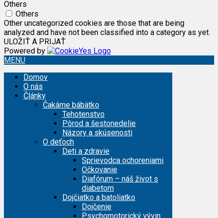
Others
Others
Other uncategorized cookies are those that are being
analyzed and have not been classified into a category as yet.
ULOŽIŤ A PRIJAŤ
Powered by
MENU
Domov
O nás
Články
Čakáme bábätko
Tehotenstvo
Pôrod a šestonedelie
Názory a skúsenosti
O deťoch
Deti a zdravie
Sprievodca ochoreniami
Očkovanie
Diafórum – náš život s
diabetom
Dojčiatko a batoliatko
Dojčenie
Psychomotorický vývin