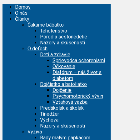
Domov
O nás
Články
Čakáme bábätko
Tehotenstvo
Pôrod a šestonedelie
Názory a skúsenosti
O deťoch
Deti a zdravie
Sprievodca ochoreniami
Očkovanie
Diafórum – náš život s
diabetom
Dojčiatko a batoliatko
Dojčenie
Psychomotorický vývin
Vzťahová väzba
Predškolák a školák
Tínedžer
Výchova
Názory a skúsenosti
Výživa
Rady malým papkáčom