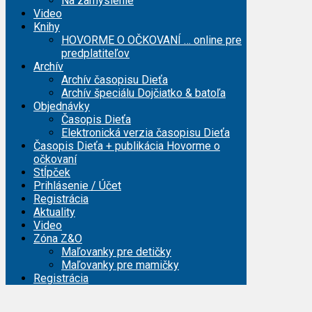
Na zamyslenie
Video
Knihy
HOVORME O OČKOVANÍ … online pre
predplatiteľov
Archív
Archív časopisu Dieťa
Archív špeciálu Dojčiatko & batoľa
Objednávky
Časopis Dieťa
Elektronická verzia časopisu Dieťa
Časopis Dieťa + publikácia Hovorme o
očkovaní
Stĺpček
Prihlásenie / Účet
Registrácia
Aktuality
Video
Zóna Z&O
Maľovanky pre detičky
Maľovanky pre mamičky
Registrácia