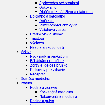
Sprievodca ochoreniami
Očkovanie
Diafórum – náš život s diabetom
Dojčiatko a batoliatko
Dojčenie
Psychomotorický vývin
Vzťahová väzba
Predškolák a školák
Tínedžer
Výchova
Názory a skúsenosti
Výživa
Rady malým papkáčom
Bábätkám pod zúbok
Zdravie ide cez bruško
Potraviny pre zdravie
Receptár
Domáca medicína
Rodina
Rodina a zdravie
Konvenčná medicína
Nekonvenčná medicína
Rodina a právo