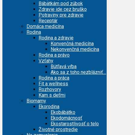
Bábätkám pod zúbok
Zdravie ide cez bruško
Potraviny pre zdravie
Receptár
Domáca medicína
Rodina
Rodina a zdravie
Konvenčná medicína
Nekonvenčná medicína
Rodina a právo
Vzťahy
Bútľavá vŕba
Ako sa z toho nezblázniť…
Rodina a práca
Fit a wellness
Rozhovory
Kam s deťmi
Biomamy
Ekorodina
Ekobábätko
Ekodomácnosť
Ekostarostlivosť o telo
Životné prostredie