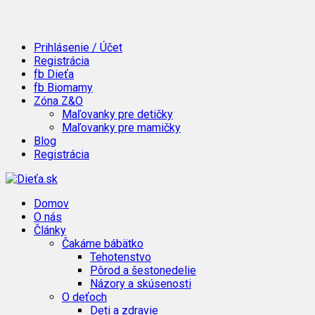
Prihlásenie / Účet
Registrácia
fb Dieťa
fb Biomamy
Zóna Z&O
Maľovanky pre detičky
Maľovanky pre mamičky
Blog
Registrácia
Domov
O nás
Články
Čakáme bábätko
Tehotenstvo
Pôrod a šestonedelie
Názory a skúsenosti
O deťoch
Deti a zdravie