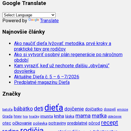
Google Translate
Powered by
Translate
Najnovšie články
Ako naučiť dieťa lyžovať: metodika, prvé kroky a
praktické tipy pre rodičov
Ako si vytvoriť osobný plán regenerácie po náročnom
období
Kam vyraziť, keď už nechcete ďalšiu „obyčajnú“
dovolenku
Aktuálne Dieťa č. 5 – 6 –7/2026
Predplatné magazínu Dieťa
Značky
dieťa
deti
bábätko
dojčenie
dojčiatko
batoľa
dospelí
emócie
mama
matka
kniha
imunita
láska
Grada
hnev
hra
hračky
oblečenie
recept
očkovanie
potraviny
predplatné
otec
pôrod
polievka
rodičia