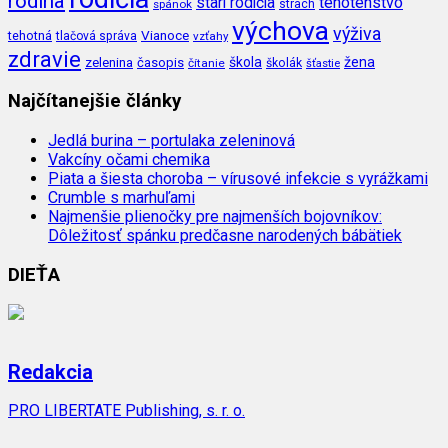
rodina
tehotenstvo
starí rodičia
spánok
strach
výchova
výživa
Vianoce
tehotná
tlačová správa
vzťahy
zdravie
škola
žena
zelenina
časopis
čítanie
školák
šťastie
Najčítanejšie články
Jedlá burina – portulaka zeleninová
Vakcíny očami chemika
Piata a šiesta choroba – vírusové infekcie s vyrážkami
Crumble s marhuľami
Najmenšie plienočky pre najmenších bojovníkov:
Dôležitosť spánku predčasne narodených bábätiek
DIEŤA
Redakcia
PRO LIBERTATE Publishing, s. r. o.