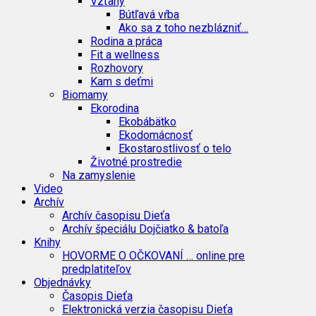
Vzťahy
Bútľavá vŕba
Ako sa z toho nezblázniť…
Rodina a práca
Fit a wellness
Rozhovory
Kam s deťmi
Biomamy
Ekorodina
Ekobábätko
Ekodomácnosť
Ekostarostlivosť o telo
Životné prostredie
Na zamyslenie
Video
Archív
Archív časopisu Dieťa
Archív špeciálu Dojčiatko & batoľa
Knihy
HOVORME O OČKOVANÍ … online pre
predplatiteľov
Objednávky
Časopis Dieťa
Elektronická verzia časopisu Dieťa